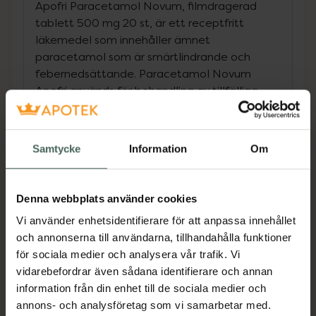
Apofri Paracetamol Novum, filmdragerad
tablett 500 mg 20 st, är ett receptfritt
läkemedel som innehåller ämnet
paracetamol som är smärtlindrande och
febernedsättande. Paracetamol Novum
Apofri används för behandling av tillfälliga
feber- och smärttillstånd av lindrig art, till
exempel feber vid förkylning, huvudvärk,
tandvärk, menstruationssmärtor, muskel- och
Samtycke
Information
Om
ledvärk.
Paracetamol Novum Apofri ger snabbare
Denna webbplats använder cookies
effekt än traditionella tabletter med
Vi använder enhetsidentifierare för att anpassa innehållet
paracetamol med en effekt inom 15-20
och annonserna till användarna, tillhandahålla funktioner
minuter. Kan användas av personer med
för sociala medier och analysera vår trafik. Vi
känslig mage eller magsår samt personer
vidarebefordrar även sådana identifierare och annan
med ökad blödningsbenägenhet.
information från din enhet till de sociala medier och
annons- och analysföretag som vi samarbetar med.
Apofri Paracetamol Novum 500 mg ska inte