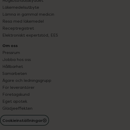
Högkostnadsskyddet
Läkemedelsutbyte
Lämna in gammal medicin
Resa med läkemedel
Receptregistret
Elektroniskt expertstöd, EES
Om oss
Pressrum
Jobba hos oss
Hållbarhet
Samarbeten
Ägare och ledningsgrupp
För leverantörer
Företagskund
Eget apotek
Glädjeeffekten
Cookieinställningar