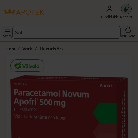
Kundklubb
Recept
Sök
Meny
Varukorg
Hem
Värk
Huvudvärk
Hoppa över Lista
Lista: . Innehåller 1 objekt.