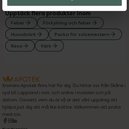
Upptäck flera produkter inom
Feber
Förkylning och feber
Huvudvärk
Packa för solsemestern
Resa
Värk
Kronans Apotek finns här för dig. Du hittar oss från Skåne i
syd till Lappland i norr, och online i mobilen och på
datorn. Oavsett vem du är så är det vårt uppdrag att
hjälpa just dig att må lite bättre. Välkommen att prata
med oss.