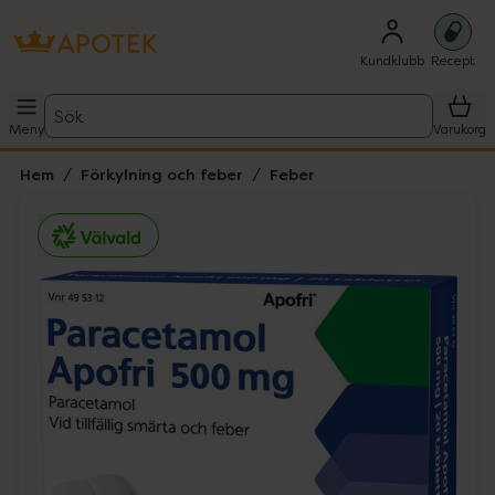
Kundklubb
Recept
Sök
Meny
Varukorg
Hem
Förkylning och feber
Feber
Hoppa över Lista
Lista: . Innehåller 1 objekt.