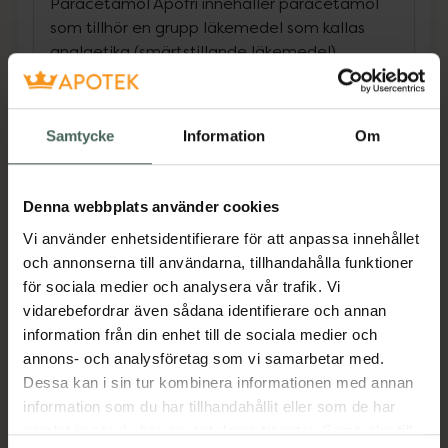
Paracetamol Apofri innehåller paracetamol
som tillhör en grupp läkemedel som kallas
analgetika (smärtstillande läkemedel).
Paracetamol Apofri används för behandling
av tillfälliga feber- och smärttillstånd av
Samtycke
Information
Om
lindrig art, t ex feber vid förkylning, huvudvärk,
tandvärk, menstruationssmärtor, muskel- och
ledvärk.
Denna webbplats använder cookies
Vi använder enhetsidentifierare för att anpassa innehållet
Paracetamol Apofri kan användas av personer
och annonserna till användarna, tillhandahålla funktioner
med känslig mage eller magsår och personer
för sociala medier och analysera vår trafik. Vi
med ökad blödningsbenägenhet.
vidarebefordrar även sådana identifierare och annan
information från din enhet till de sociala medier och
Du måste tala med läkare om du inte mår
annons- och analysföretag som vi samarbetar med.
bättre eller om du mår sämre efter 3 dagar
Dessa kan i sin tur kombinera informationen med annan
vid feber och 5 dagar vid smärta.
information som du har tillhandahållit eller som de har
Jämförpris
2,24 kr
/
st
samlat in när du har använt deras tjänster. Samtycke till
EAN:
07046264953129