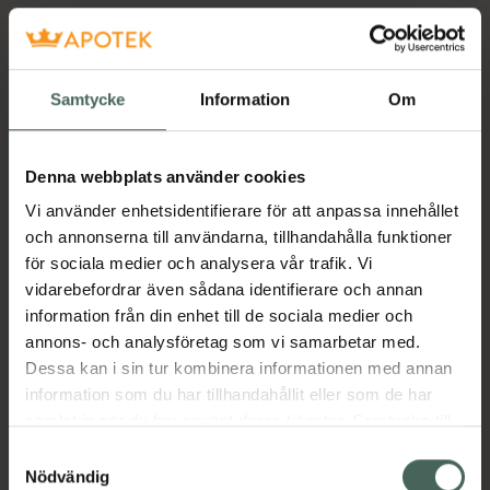
Samtycke
Information
Om
Denna webbplats använder cookies
Vi använder enhetsidentifierare för att anpassa innehållet
och annonserna till användarna, tillhandahålla funktioner
för sociala medier och analysera vår trafik. Vi
vidarebefordrar även sådana identifierare och annan
information från din enhet till de sociala medier och
annons- och analysföretag som vi samarbetar med.
Dessa kan i sin tur kombinera informationen med annan
information som du har tillhandahållit eller som de har
samlat in när du har använt deras tjänster. Samtycke till
cookies är frivilligt och du kan när som helst ändra eller
Samtyckesval
återkalla ditt samtycke via webbplatsens
Nödvändig