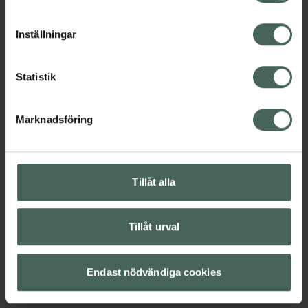
cookieinställningar. Ett återkallat samtycke påverkar inte
H
lagligheten av behandling som skett innan återkallelsen.
Inställningar
Statistik
Marknadsföring
Tillåt alla
Tillåt urval
Endast nödvändiga cookies