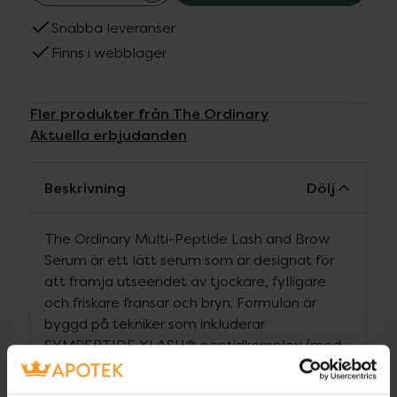
Snabba leveranser
Finns i webblager
Fler produkter från The Ordinary
Aktuella erbjudanden
Beskrivning
Dölj
The Ordinary Multi-Peptide Lash and Brow
Serum är ett lätt serum som är designat för
att främja utseendet av tjockare, fylligare
och friskare fransar och bryn. Formulan är
byggd på tekniker som inkluderar
SYMPEPTIDE XLASH® peptidkomplex (med
Myristoyl Pentapeptide-17), REDENSYL™-
komplex (med Larix Europaea träextrakt och