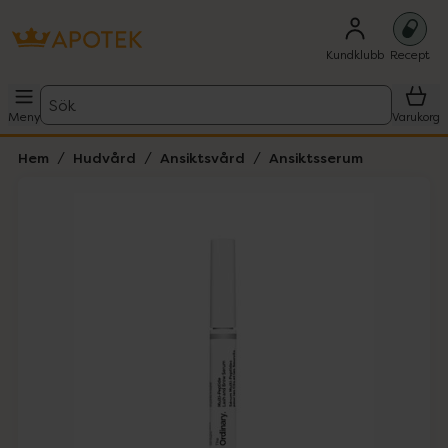
Kundklubb
Recept
Sök
Meny
Varukorg
Hem
Hudvård
Ansiktsvård
Ansiktsserum
Hoppa över Lista
Lista: . Innehåller 6 objekt.