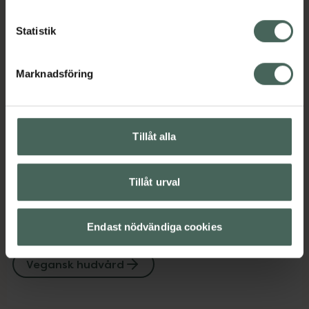
Statistik
Innehåll
Visa
Marknadsföring
Instruktioner
Visa
Tillåt alla
Upptäck flera produkter inom
Ansiktsserum
Ansiktsvård
Tillåt urval
Hudvård
Makeup
Endast nödvändiga cookies
Makeup för ögon
Under 300 kr
Vegansk hudvård