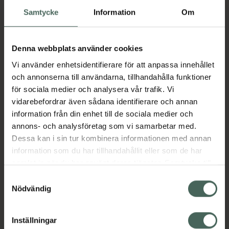
Camellia Sinensis bladextrakt), CAPIXYL™
Samtycke
Information
Om
peptidkomplex (med Acetyl Tetrapeptide-3
och Trifolium Pratense Flower Extrakt),
Widelash™-peptidkomplex (med
Denna webbplats använder cookies
biotinoyltripeptid-1), Anargy®-peptidkomplex
Vi använder enhetsidentifierare för att anpassa innehållet
(Oligopeptid-2 och glykoproteiner) och koffein
och annonserna till användarna, tillhandahålla funktioner
med hög löslighet (0,5 % nettokoffein i vikt) i
för sociala medier och analysera vår trafik. Vi
en ultralätt bas.
vidarebefordrar även sådana identifierare och annan
Jämförpris
38,80 kr
/
ml
information från din enhet till de sociala medier och
annons- och analysföretag som vi samarbetar med.
EAN:
00769915230420
Dessa kan i sin tur kombinera informationen med annan
Kategorier:
information som du har tillhandahållit eller som de har
Ansiktsserum
Ansiktsvård
Hudvård
Makeup
samlat in när du har använt deras tjänster. Samtycke till
Makeup för ögon
Under 300 kr
cookies är frivilligt och du kan när som helst ändra eller
Samtyckesval
Vegansk hudvård
återkalla ditt samtycke via webbplatsens
Nödvändig
cookieinställningar. Ett återkallat samtycke påverkar inte
lagligheten av behandling som skett innan återkallelsen.
Omdömen
Visa
Inställningar