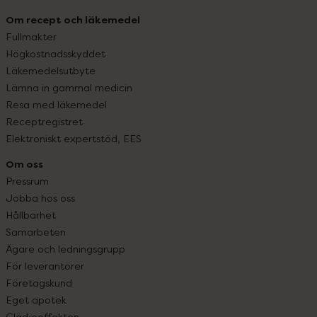
Om recept och läkemedel
Fullmakter
Högkostnadsskyddet
Läkemedelsutbyte
Lämna in gammal medicin
Resa med läkemedel
Receptregistret
Elektroniskt expertstöd, EES
Om oss
Pressrum
Jobba hos oss
Hållbarhet
Samarbeten
Ägare och ledningsgrupp
För leverantörer
Företagskund
Eget apotek
Glädjeeffekten