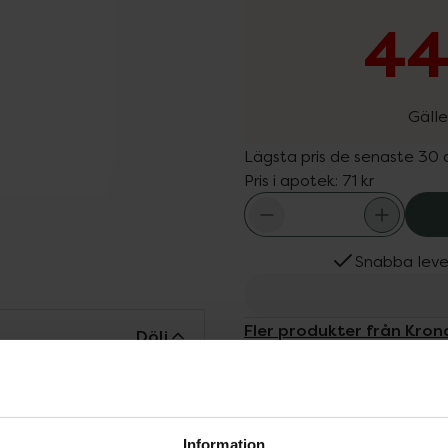
44
Gälle
Lägsta pris de senaste 30
Pris i apotek:
71 kr
Snabba leve
Fler produkter från Kro
Dölj
Aktuella erbjudanden
Köps ofta tills
med tetrapeptid som
r under ögonen.
Information