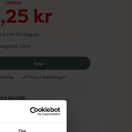
Online
:
,25 kr
r t.o.m. 20 augusti
 dagarna:
59 kr
Kronans Apotek 50+ Ögonkräm, 44.2
Köp
ranser
Finns i webblager
nans Apotek
ammans
Om