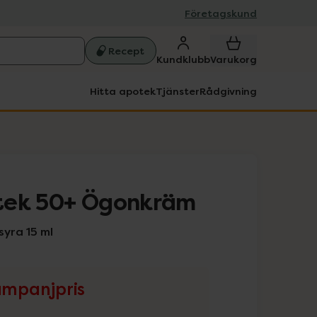
Företagskund
Recept
Kundklubb
Varukorg
Hitta apotek
Tjänster
Rådgivning
tek 50+ Ögonkräm
yra 15 ml
mpanjpris