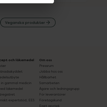
Veganska produkter
cept och läkemedel
Om oss
kter
Pressrum
tnadsskyddet
Jobba hos oss
edelsutbyte
Hållbarhet
in gammal medicin
Samarbeten
med läkemedel
Ägare och ledningsgrupp
registret
För leverantörer
oniskt expertstöd, EES
Företagskund
Eget apotek