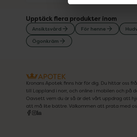
Upptäck flera produkter inom
Ansiktsvård
För henne
Hud
Ögonkräm
Kronans Apotek finns här för dig. Du hittar oss fr
till Lappland i norr, och online i mobilen och på d
Oavsett vem du är så är det vårt uppdrag att hjä
att må lite bättre. Välkommen att prata med os