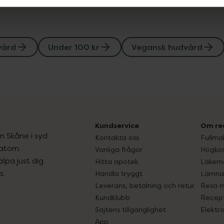
vård
Under 100 kr
Vegansk hudvård
Kundservice
Om re
ån Skåne i syd
Kontakta oss
Fullma
atorn.
Vanliga frågor
Högkos
lpa just dig
Hitta apotek
Läkem
s.
Handla tryggt
Lämna 
Leverans, betalning och retur
Resa 
Kundklubb
Recept
Sajtens tillgänglighet
Elektr
App