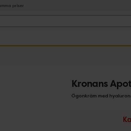
amma priser
Kronans Apo
Ögonkräm med hyalurons
Ka