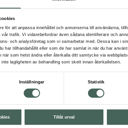
cookies
e för att anpassa innehållet och annonserna till användarna, tillh
4.5 av 5 i omdöme
vår trafik. Vi vidarebefordrar även sådana identifierare och anna
Kronans Apotek 50
0 kr
Vegansk hudvård
nnons- och analysföretag som vi samarbetar med. Dessa kan i sin
Ögonkräm
har tillhandahållit eller som de har samlat in när du har använt 
Ögonkräm med
an när som helst ändra eller återkalla ditt samtycke via webbplats
hyaluronsyra 15 ml
inte lagligheten av behandling som skett innan återkallelsen.
Visa
Kampanjpris onlin
44,25 kr
Inställningar
Statistik
Visa
Tidigare pris:
59 kr
Köp båda för
:
Visa
108 kr
okies
Tillåt urval