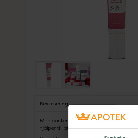
Beskrivning
Med pantenol och hyaluronsyra. Berikad 
hjälper till att minska svullnad samt påsa
Samtycke