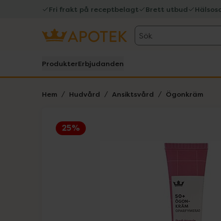
Fri frakt på receptbelagt
Brett utbud
Hälsos
Sök
Produkter
Erbjudanden
Hem
Hudvård
Ansiktsvård
Ögonkräm
25%
Hoppa över Lista
Lista: . Innehåller 2 objekt.