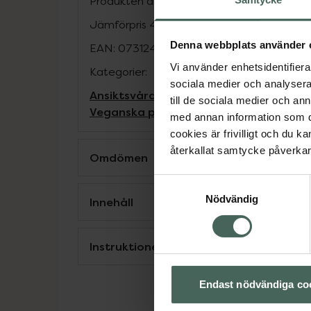
Produkten är v
eganskt.
Jämförpris
4,73 kr
/
ml
Denna webbplats använder 
EAN:
07312489982061
Vi använder enhetsidentifierar
Kategorier:
sociala medier och analysera 
Ansiktsvård
För henne
Hudvård
Under 10
till de sociala medier och a
Veganska produkter
Ögonkräm
med annan information som du 
cookies är frivilligt och du k
återkallat samtycke påverkar 
Omdömen
Samtyckesval
Nödvändig
Innehåll
Instruktioner
Endast nödvändiga co