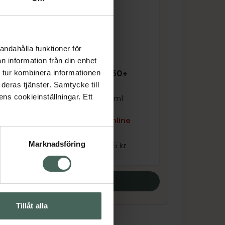
andahålla funktioner för
n information från din enhet
4.5 av 5 i omdöme
+
 tur kombinera informationen
Kronans Apotek 50+
deras tjänster. Samtycke till
Dagkräm
ens cookieinställningar. Ett
För mogen hud 50 ml
Kampanjpris online
e
63,75 kr
Marknadsföring
Tidigare pris:
85 kr
Köp båda
Tillåt alla