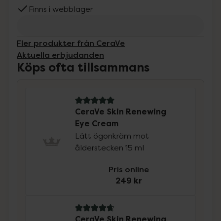
Finns i webblager
Fler produkter från CeraVe
Aktuella erbjudanden
Köps ofta tillsammans
5 av 5 i omdöme
CeraVe Skin Renewing
Eye Cream
Lätt ögonkräm mot
ålderstecken 15 ml
Pris online
249 kr
4.8 av 5 i omdöme
CeraVe Skin Renewing