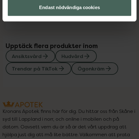
Endast nödvändiga cookies
Instruktioner
Visa
Upptäck flera produkter inom
Ansiktsvård
Hudvård
Trendar på TikTok
Ögonkräm
Kronans Apotek finns här för dig. Du hittar oss från Skåne i
syd till Lappland i norr, och online i mobilen och på
datorn. Oavsett vem du är så är det vårt uppdrag att
hjälpa just dig att må lite bättre. Välkommen att prata