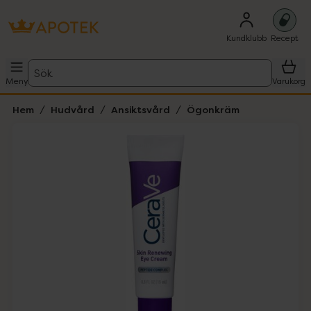
Kundklubb
Recept
Sök
Meny
Varukorg
Hem
Hudvård
Ansiktsvård
Ögonkräm
Hoppa över Lista
Lista: . Innehåller 1 objekt.