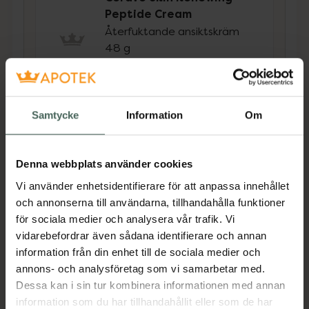
Peptide Cream
Återfuktande ansiktskräm
48 g
Pris online
329 kr
Samtycke
Information
Om
Köp båda för
:
578 kr
Köp båda
Denna webbplats använder cookies
Vi använder enhetsidentifierare för att anpassa innehållet
och annonserna till användarna, tillhandahålla funktioner
Beskrivning
Dölj
för sociala medier och analysera vår trafik. Vi
vidarebefordrar även sådana identifierare och annan
En lätt ögonkräm med peptidkomplex och
information från din enhet till de sociala medier och
koffein som reducerar ålderstecknen kring
annons- och analysföretag som vi samarbetar med.
ögonområdet. Minskar synligheten av fina
Dessa kan i sin tur kombinera informationen med annan
linjer och rynkor, och bidrar till ett strålande
information som du har tillhandahållit eller som de har