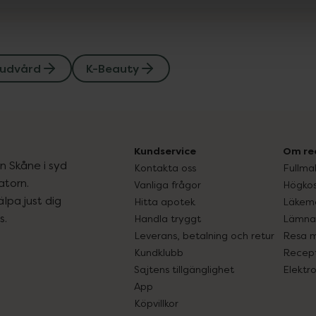
udvård
K-Beauty
Kundservice
Om re
ån Skåne i syd
Kontakta oss
Fullma
atorn.
Vanliga frågor
Högkos
lpa just dig
Hitta apotek
Läkem
s.
Handla tryggt
Lämna 
Leverans, betalning och retur
Resa 
Kundklubb
Recept
Sajtens tillgänglighet
Elektr
App
Köpvillkor