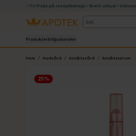
Fri frakt på receptbelagt
Brett utbud
Hälsos
Sök
Produkter
Erbjudanden
Hem
Hudvård
Ansiktsvård
Ansiktsserum
25%
Hoppa över Lista
Lista: . Innehåller 1 objekt.