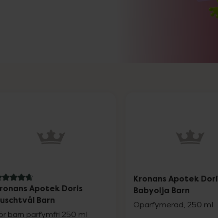
Kronans Apotek Dori
.8 av 5 i omdöme
ronans Apotek Doris
Babyolja Barn
uschtvål Barn
Oparfymerad, 250 ml
ör barn parfymfri 250 ml