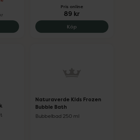
Pris online
89 kr
kr
e Muffy Kids Mint, 259.25 kr.
Kronans Apotek Baby Care
Köp
Naturaverde Kids Frozen
nk
Bubble Bath
st
Bubbelbad 250 ml