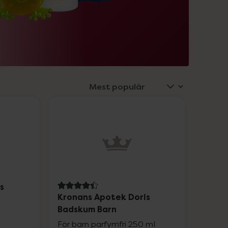
s
4.4 av 5 i omdöme
Kronans Apotek Doris
Badskum Barn
För barn parfymfri 250 ml