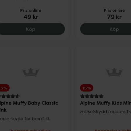
Pris online
Pris online
49 kr
79 kr
Kronans Apotek Doris Duschtvål Barn, 49
Krona
Köp
Köp
15%
15%
.8 av 5 i omdöme
5 av 5 i omdöme
lpine Muffy Baby Classic
Alpine Muffy Kids Mi
ink
Hörselskydd för barn 1 
örselskydd för barn 1 st
Kampanjpris online
Kampanjpris onli