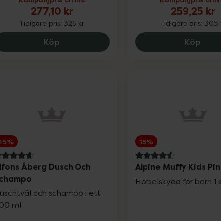
277,10 kr
259,25 kr
Tidigare pris:
326 kr
Tidigare pris:
305 
Alpine Muffy Baby Classic Pink, 277.1 kr.
Alpin
Köp
Köp
25%
15%
.7 av 5 i omdöme
4.5 av 5 i omdöme
lfons Åberg Dusch Och
Alpine Muffy Kids Pi
champo
Hörselskydd för barn 1 
uschtvål och schampo i ett
00 ml