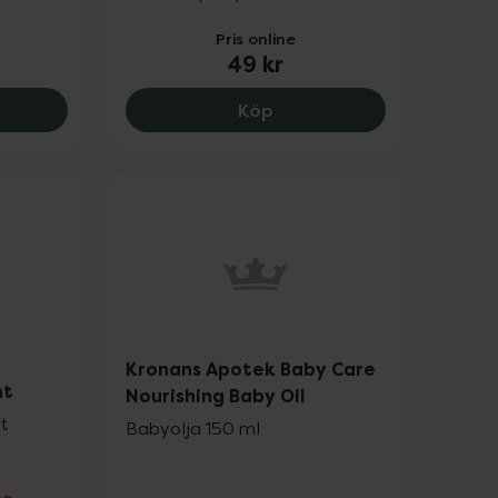
Pris online
49 kr
 kr.
ns Apotek Doris Babyolja Barn, 79 kr.
Kronans Apotek Doris Ba
Köp
Kronans Apotek Baby Care
nt
Nourishing Baby Oil
st
Babyolja 150 ml
ne