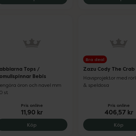
Bra deal
abblarna Tops /
Zazu Cody The Crab
omullspinnar Bebis
Havsprojektor med rörli
engöra öron och navel mm
& speldosa
0 st
Pris online
Pris online
11,90 kr
406,57 kr
Babblarna Tops / Bomullspinnar Bebis, 11
Zazu
Köp
Köp