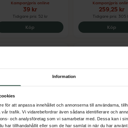
Kampanjpris online
Kampanjpris onli
39 kr
259,25 kr
Tidigare pris:
52 kr
Tidigare pris:
305 
Alfons Åberg Dusch Och Schampo, 39 kr
Alpin
Köp
Köp
Information
Babblarna Skötunde
 av 5 i omdöme
cookies
aturaverde Kids Frozen
Engångs
e för att anpassa innehållet och annonserna till användarna, tillh
hampoo & Conditioner
Skydd vid blöjbyte 12 s
vår trafik. Vi vidarebefordrar även sådana identifierare och anna
champo & Balsam 250 ml
nnons- och analysföretag som vi samarbetar med. Dessa kan i sin
har tillhandahållit eller som de har samlat in när du har använt 
Pris online
Pris online