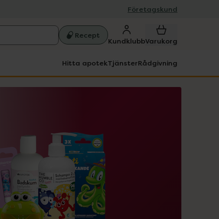
Företagskund
Recept
Kundklubb
Varukorg
Hitta apotek
Tjänster
Rådgivning