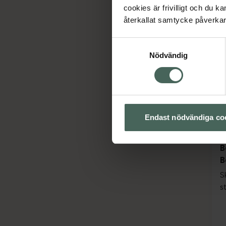
cookies är frivilligt och du k
återkallat samtycke påverkar 
Samtyckesval
Nödvändig
Endast nödvändiga co
B
B
S
s