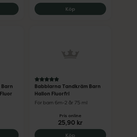
e Balsam, 34.9 kr.
Babblarna Shampoo & Bals
Köp
5 av 5 i omdöme
 Barn
Babblarna Tandkräm Barn
Fluor
Hallon Fluorfri
l
För barn 6m-2 år 75 ml
Pris online
25,90 kr
larna Tandkräm Barn Jordgubb 1000 ppm Fluor, 24.9 k
Babblarna Tandkräm Barn 
Köp