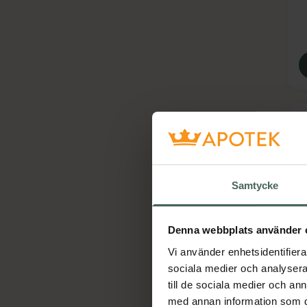
Samtycke
5
Denna webbplats använder 
N
Vi använder enhetsidentifierar
S
sociala medier och analysera 
S
till de sociala medier och a
med annan information som du 