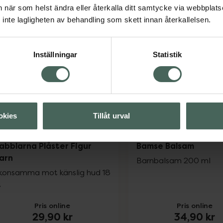
54 kr
61 kr
an när som helst ändra eller återkalla ditt samtycke via webbplats
inte lagligheten av behandling som skett innan återkallelsen.
Naturaverde Kids Frozen Shampoo & Cond
Babb
Köp
Köp
Inställningar
Statistik
okies
Tillåt urval
abblarna Plåster Figur
Bamse Balsam
arn
Barnbalsam 200 ml
konsamma mot känslig hud 18
t
Pris online
Pris online
29,90 kr
34,90 kr