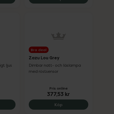
Bra deal
Zazu Lou Grey
gt ljus
Dimbar natt- och läslampa
med röstsensor
Pris online
377,53 kr
.9 kr.
 Cody The Crab, 406.57 kr.
Zazu Lou Grey, 377.53 kr
Köp