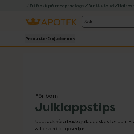
Fri frakt på receptbelagt
Brett utbud
Hälsos
Sök
Produkter
Erbjudanden
För barn
Julklappstips
Upptäck våra bästa julklappstips för barn – 
& hårvård till gosedjur.