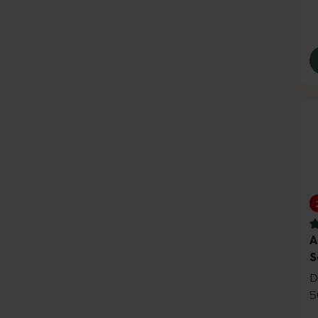
4
A
S
D
5