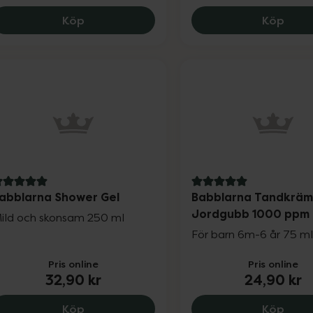
Babblarna Plåster Figur Barn, 29.9 kr.
Bams
Köp
Köp
 av 5 i omdöme
5 av 5 i omdöme
abblarna Shower Gel
Babblarna Tandkräm
Jordgubb 1000 ppm 
ild och skonsam 250 ml
För barn 6m-6 år 75 m
Pris online
Pris online
32,90 kr
24,90 kr
Babblarna Shower Gel, 32.9 kr.
Babb
Köp
Köp