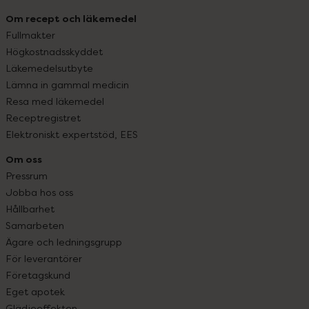
Om recept och läkemedel
Fullmakter
Högkostnadsskyddet
Läkemedelsutbyte
Lämna in gammal medicin
Resa med läkemedel
Receptregistret
Elektroniskt expertstöd, EES
Om oss
Pressrum
Jobba hos oss
Hållbarhet
Samarbeten
Ägare och ledningsgrupp
För leverantörer
Företagskund
Eget apotek
Glädjeeffekten