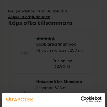
Fler produkter från Babblarna
Aktuella erbjudanden
Köps ofta tillsammans
4.8 av 5 i omdöme
Babblarna Shampoo
Milt och skonsamt 250 ml
Pris online
32,90 kr
Natusan Kids Shampoo
Schampo 300 ml
Pris online
44,90 kr