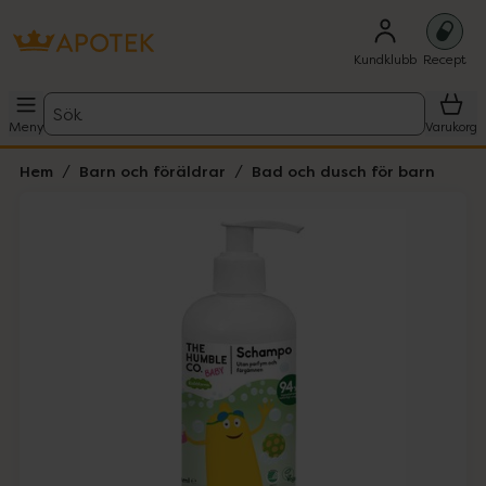
Kundklubb
Recept
Sök
Meny
Varukorg
Hem
Barn och föräldrar
Bad och dusch för barn
Hoppa över Lista
Lista: . Innehåller 1 objekt.