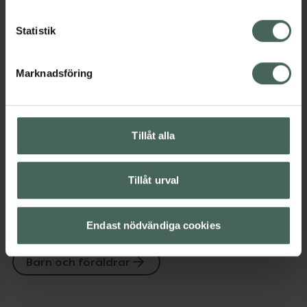
Statistik
Omdömen
Visa
Marknadsföring
Innehåll
Visa
Tillåt alla
Instruktioner
Visa
Tillåt urval
Upptäck flera produkter inom
Endast nödvändiga cookies
Bad och dusch för barn
Barn och föräldrar