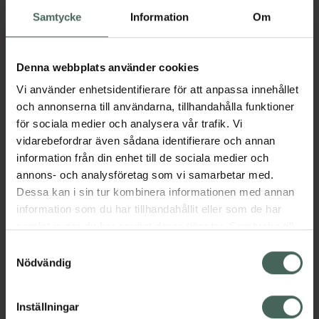
Samtycke
Information
Om
Köp båda för
:
77,80 kr
Köp båda
Denna webbplats använder cookies
Vi använder enhetsidentifierare för att anpassa innehållet
och annonserna till användarna, tillhandahålla funktioner
Beskrivning
Dölj
för sociala medier och analysera vår trafik. Vi
vidarebefordrar även sådana identifierare och annan
Ett Schampo helt utan parfym och
information från din enhet till de sociala medier och
färgämnen i en lekfull Babblarna flaska med
annons- och analysföretag som vi samarbetar med.
pumpfunktion. 94% naturliga ingredienser och
Dessa kan i sin tur kombinera informationen med annan
har en mild formula för känslig hud som helt fri
information som du har tillhandahållit eller som de har
från doft.
samlat in när du har använt deras tjänster. Samtycke till
Jämförpris
0,15 kr
/
ml
cookies är frivilligt och du kan när som helst ändra eller
Samtyckesval
återkalla ditt samtycke via webbplatsens
Nödvändig
EAN:
07350075694868
cookieinställningar. Ett återkallat samtycke påverkar inte
Kategorier:
lagligheten av behandling som skett innan återkallelsen.
Inställningar
Bad och dusch för barn
Barn och föräldrar