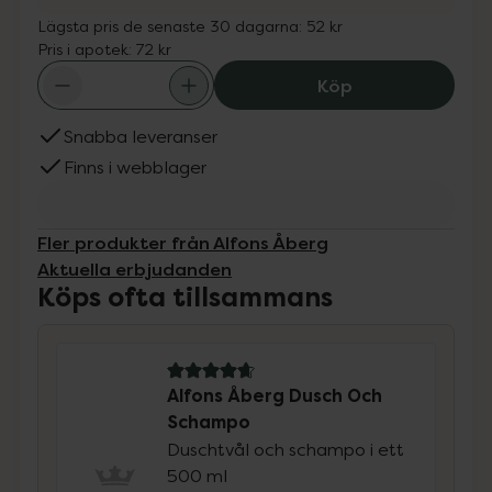
Lägsta pris de senaste 30 dagarna:
52 kr
Pris i apotek:
72 kr
Alfons Åberg D
Köp
Snabba leveranser
Finns i webblager
Fler produkter från Alfons Åberg
Aktuella erbjudanden
Köps ofta tillsammans
4.7 av 5 i omdöme
Alfons Åberg Dusch Och
Schampo
Duschtvål och schampo i ett
500 ml