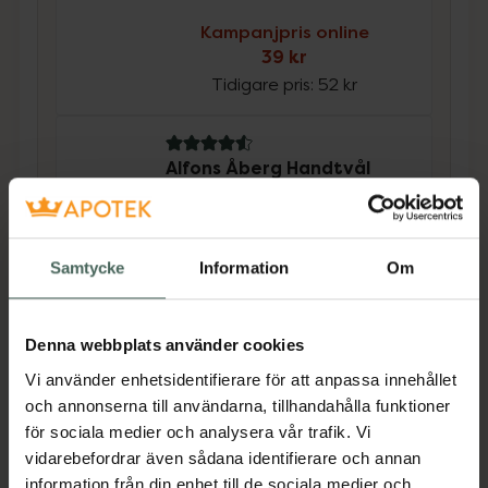
Kampanjpris online
39 kr
Tidigare pris:
52 kr
4.6 av 5 i omdöme
Alfons Åberg Handtvål
Handtvål, 250 ml
Kampanjpris online
23,92 kr
Samtycke
Information
Om
Tidigare pris:
31,90 kr
Köp båda för
:
62,92 kr
Denna webbplats använder cookies
Köp båda
Vi använder enhetsidentifierare för att anpassa innehållet
och annonserna till användarna, tillhandahålla funktioner
för sociala medier och analysera vår trafik. Vi
vidarebefordrar även sådana identifierare och annan
Beskrivning
Dölj
information från din enhet till de sociala medier och