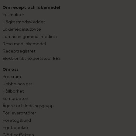
Om recept och läkemedel
Fullmakter
Högkostnadsskyddet
Läkemedelsutbyte
Lämna in gammal medicin
Resa med läkemedel
Receptregistret
Elektroniskt expertstöd, EES
Om oss
Pressrum
Jobba hos oss
Hållbarhet
Samarbeten
Ägare och ledningsgrupp
För leverantörer
Företagskund
Eget apotek
Glädjeeffekten