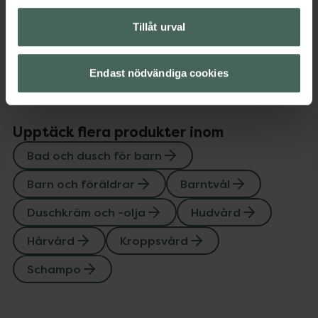
Innehåll
Visa
Tillåt urval
Instruktioner
Visa
Endast nödvändiga cookies
Upptäck flera produkter inom
Bad och dusch för barn
Barn och föräldrar
Barntvål
Duschkräm och -olja
Hudvård
Hårvård
Kroppsvård
Schampo