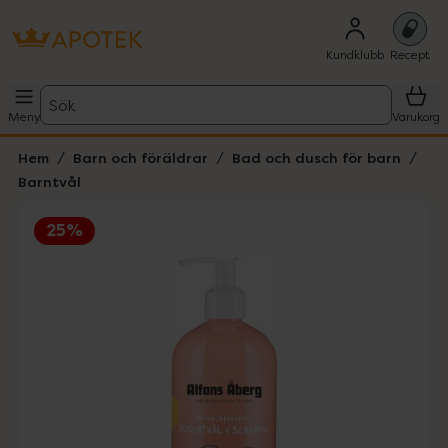
Kundklubb
Recept
Sök
Meny
Varukorg
Hem
Barn och föräldrar
Bad och dusch för barn
Barntvål
25%
Hoppa över Lista
Lista: . Innehåller 1 objekt.