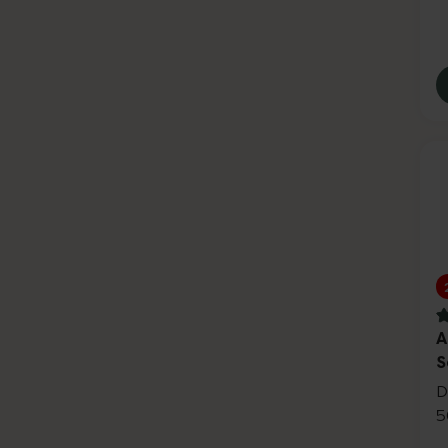
4
A
S
D
5