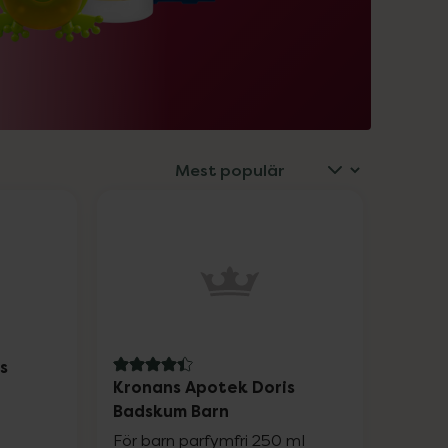
s
4.4 av 5 i omdöme
Kronans Apotek Doris
Badskum Barn
För barn parfymfri 250 ml