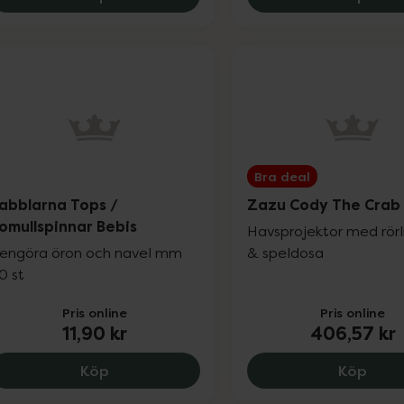
Bra deal
abblarna Tops /
Zazu Cody The Crab
omullspinnar Bebis
Havsprojektor med rörli
engöra öron och navel mm
& speldosa
0 st
Pris online
Pris online
11,90 kr
406,57 kr
Babblarna Tops / Bomullspinnar Bebis, 11
Zazu
Köp
Köp