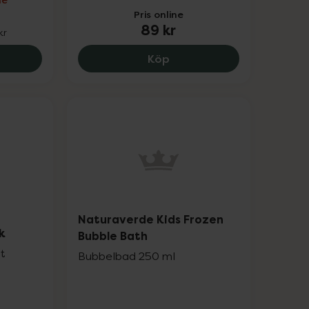
Pris online
89 kr
kr
e Muffy Kids Mint, 259.25 kr.
Kronans Apotek Baby Care
Köp
Naturaverde Kids Frozen
nk
Bubble Bath
st
Bubbelbad 250 ml