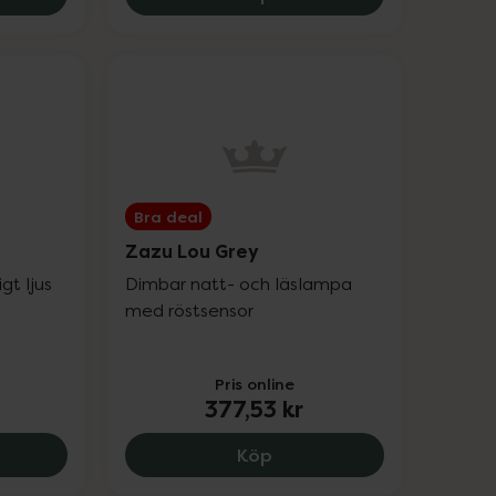
Bra deal
Zazu Lou Grey
gt ljus
Dimbar natt- och läslampa
med röstsensor
Pris online
377,53 kr
.9 kr.
 Cody The Crab, 406.57 kr.
Zazu Lou Grey, 377.53 kr
Köp