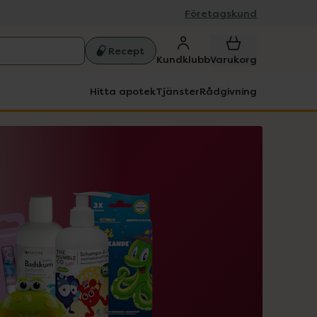
Företagskund
Recept
Kundklubb
Varukorg
Hitta apotek
Tjänster
Rådgivning