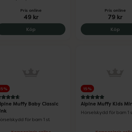
Pris online
Pris online
49 kr
79 kr
Kronans Apotek Doris Duschtvål Barn, 49
Krona
Köp
Köp
15%
15%
.8 av 5 i omdöme
5 av 5 i omdöme
lpine Muffy Baby Classic
Alpine Muffy Kids Mi
ink
Hörselskydd för barn 1 
örselskydd för barn 1 st
Kampanjpris online
Kampanjpris onli