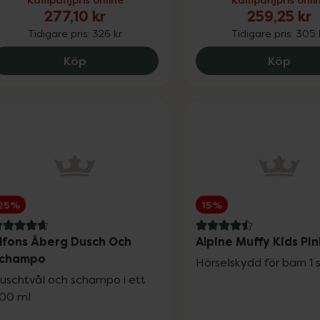
277,10 kr
259,25 kr
Tidigare pris:
326 kr
Tidigare pris:
305 
Alpine Muffy Baby Classic Pink, 277.1 kr.
Alpin
Köp
Köp
25%
15%
.7 av 5 i omdöme
4.5 av 5 i omdöme
lfons Åberg Dusch Och
Alpine Muffy Kids Pi
champo
Hörselskydd för barn 1 
uschtvål och schampo i ett
00 ml