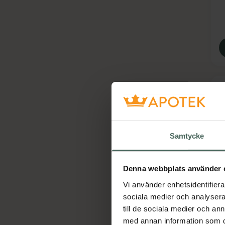
Samtycke
5
Denna webbplats använder 
N
Vi använder enhetsidentifierar
S
sociala medier och analysera 
S
till de sociala medier och a
med annan information som du 