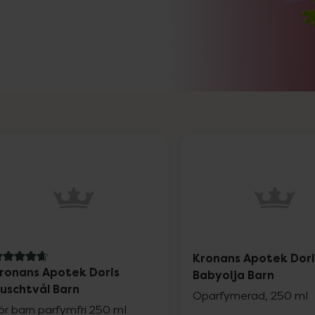
Kronans Apotek Dori
.8 av 5 i omdöme
ronans Apotek Doris
Babyolja Barn
uschtvål Barn
Oparfymerad, 250 ml
ör barn parfymfri 250 ml