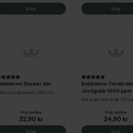
Babblarna Plåster Figur Barn, 29.9 kr.
Bams
Köp
Köp
 av 5 i omdöme
5 av 5 i omdöme
abblarna Shower Gel
Babblarna Tandkräm
Jordgubb 1000 ppm 
ild och skonsam 250 ml
För barn 6m-6 år 75 m
Pris online
Pris online
32,90 kr
24,90 kr
Babblarna Shower Gel, 32.9 kr.
Babb
Köp
Köp