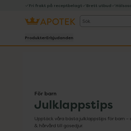
Fri frakt på receptbelagt
Brett utbud
Hälsos
Sök
Produkter
Erbjudanden
För barn
Julklappstips
Upptäck våra bästa julklappstips för barn – 
& hårvård till gosedjur.