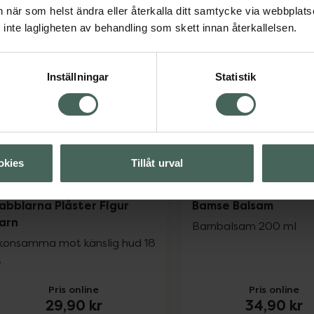
54 kr
61 kr
an när som helst ändra eller återkalla ditt samtycke via webbplats
inte lagligheten av behandling som skett innan återkallelsen.
Naturaverde Kids Frozen Shampoo & Cond
Babb
Köp
Köp
Inställningar
Statistik
okies
Tillåt urval
abblarna Plåster Figur
Bamse Balsam
arn
Barnbalsam 200 ml
konsamma mot känslig hud 18
t
Pris online
Pris online
29,90 kr
34,90 kr