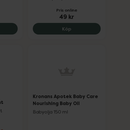
Pris online
49 kr
 kr.
ns Apotek Doris Babyolja Barn, 79 kr.
Kronans Apotek Doris Ba
Köp
Kronans Apotek Baby Care
nt
Nourishing Baby Oil
st
Babyolja 150 ml
ne