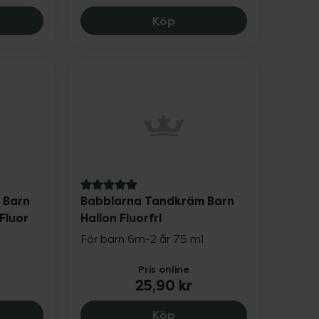
e Balsam, 34.9 kr.
Babblarna Shampoo & Bals
Köp
5 av 5 i omdöme
 Barn
Babblarna Tandkräm Barn
Fluor
Hallon Fluorfri
l
För barn 6m-2 år 75 ml
Pris online
25,90 kr
larna Tandkräm Barn Jordgubb 1000 ppm Fluor, 24.9 k
Babblarna Tandkräm Barn 
Köp