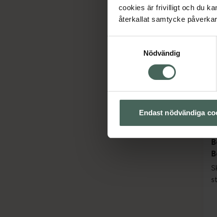
cookies är frivilligt och du k
återkallat samtycke påverkar 
Samtyckesval
Nödvändig
Endast nödvändiga co
B
B
S
s