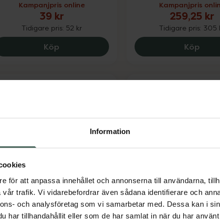
Kampanjpris online
Kampanjpris onli
39 kr
259,25 kr
Tidigare pris:
52 kr
Tidigare pris:
305 
Alfons Åberg Dusch Och Schampo, 39 kr
Alpin
Köp
Köp
Information
Babblarna Skötunde
 av 5 i omdöme
cookies
aturaverde Kids Frozen
Engångs
e för att anpassa innehållet och annonserna till användarna, tillh
hampoo & Conditioner
Skydd vid blöjbyte 12 s
vår trafik. Vi vidarebefordrar även sådana identifierare och anna
champo & Balsam 250 ml
nnons- och analysföretag som vi samarbetar med. Dessa kan i sin
har tillhandahållit eller som de har samlat in när du har använt 
Pris online
Pris online