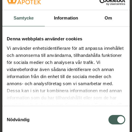
Pris online
89 kr
Samtycke
Information
Om
Köp båda för
:
178 kr
Köp båda
Denna webbplats använder cookies
Vi använder enhetsidentifierare för att anpassa innehållet
och annonserna till användarna, tillhandahålla funktioner
Beskrivning
Dölj
för sociala medier och analysera vår trafik. Vi
vidarebefordrar även sådana identifierare och annan
En skonsam och närande olja för babyhuden,
information från din enhet till de sociala medier och
som ger intensiv återfuktning och mjukgör. Bra
annons- och analysföretag som vi samarbetar med.
för direkt applicering eller som ett lugnande
Dessa kan i sin tur kombinera informationen med annan
tillskott i badvattnet. Används också för att
information som du har tillhandahållit eller som de har
ge en rogivande massage eller vårda
samlat in när du har använt deras tjänster. Samtycke till
babyhårbotten vid skorv.
Innehåller 100%
cookies är frivilligt och du kan när som helst ändra eller
Samtyckesval
naturliga oljor för den mjukaste och mest
återkalla ditt samtycke via webbplatsens
Nödvändig
skonsamma vården av din lilla.
cookieinställningar. Ett återkallat samtycke påverkar inte