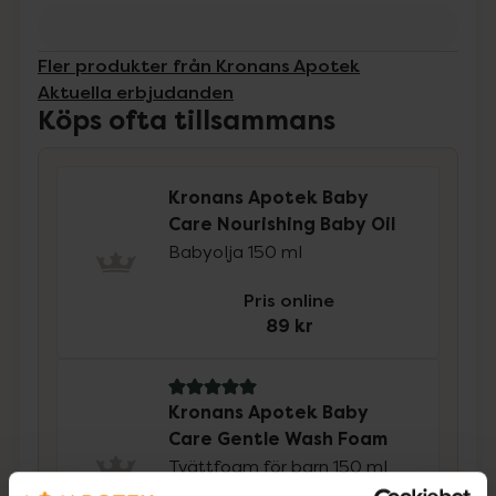
Fler produkter från Kronans Apotek
Aktuella erbjudanden
Köps ofta tillsammans
Kronans Apotek Baby
Care Nourishing Baby Oil
Babyolja 150 ml
Pris online
89 kr
5 av 5 i omdöme
Kronans Apotek Baby
Care Gentle Wash Foam
Tvättfoam för barn 150 ml