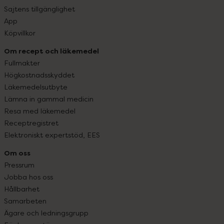
Sajtens tillgänglighet
App
Köpvillkor
Om recept och läkemedel
Fullmakter
Högkostnadsskyddet
Läkemedelsutbyte
Lämna in gammal medicin
Resa med läkemedel
Receptregistret
Elektroniskt expertstöd, EES
Om oss
Pressrum
Jobba hos oss
Hållbarhet
Samarbeten
Ägare och ledningsgrupp