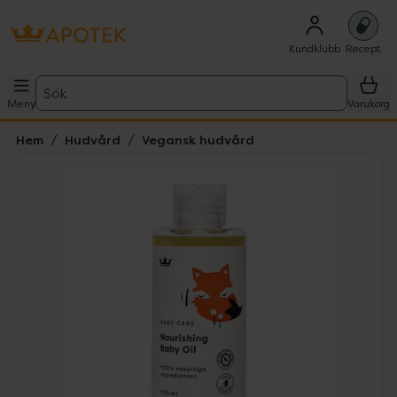
Kundklubb
Recept
Sök
Meny
Varukorg
Hem
Hudvård
Vegansk hudvård
Hoppa över Lista
Lista: . Innehåller 1 objekt.