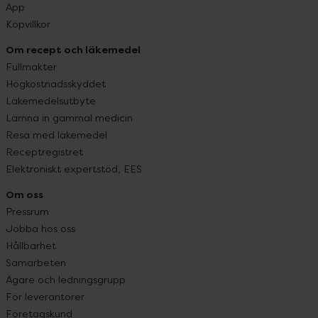
App
Köpvillkor
Om recept och läkemedel
Fullmakter
Högkostnadsskyddet
Läkemedelsutbyte
Lämna in gammal medicin
Resa med läkemedel
Receptregistret
Elektroniskt expertstöd, EES
Om oss
Pressrum
Jobba hos oss
Hållbarhet
Samarbeten
Ägare och ledningsgrupp
För leverantörer
Företagskund