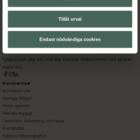
Tillåt urval
Kronans Apotek finns här för dig. Du hittar oss från Skåne i
Endast nödvändiga cookies
syd till Lappland i norr, och online i mobilen och på
datorn. Oavsett vem du är så är det vårt uppdrag att
hjälpa just dig att må lite bättre. Välkommen att prata
med oss.
Kundservice
Kontakta oss
Vanliga frågor
Hitta apotek
Handla tryggt
Leverans, betalning och retur
Kundklubb
Sajtens tillgänglighet