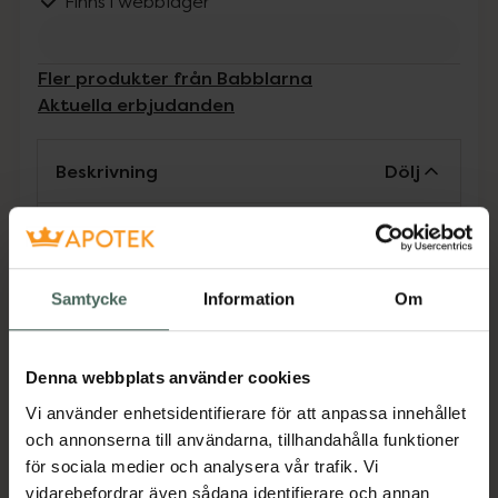
Finns i webblager
Fler produkter från Babblarna
Aktuella erbjudanden
Beskrivning
Dölj
Babblarnas mjuka våtservetter är
dermatologiskt testade, parfymfria och
speciellt framtagna för små barns känsliga
Samtycke
Information
Om
hud. Våtservetterna rengör effektivt och är
samtidigt milda och skonsamma. Produkten är
helt vegansk och förpackningen är gjord med
Denna webbplats använder cookies
30% återvunnen plast.
Vi använder enhetsidentifierare för att anpassa innehållet
Jämförpris
0,28 kr
/
st
och annonserna till användarna, tillhandahålla funktioner
för sociala medier och analysera vår trafik. Vi
EAN:
07350075695049
vidarebefordrar även sådana identifierare och annan