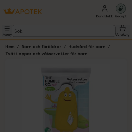
Kundklubb
Recept
Sök
Meny
Varukorg
Hem
Barn och föräldrar
Hudvård för barn
Tvättlappar och våtservetter för barn
Hoppa över Lista
Lista: . Innehåller 1 objekt.