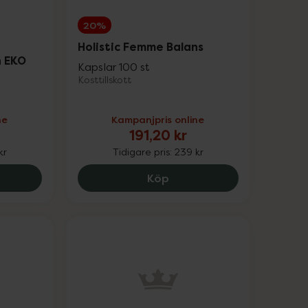
20%
Holistic Femme Balans
n EKO
Kapslar 100 st
Kosttillskott
ne
Kampanjpris online
191,20 kr
kr
Tidigare pris:
239 kr
tic Strandnypon EKO, 196 kr.
Holistic Femme Balans, 191
Köp