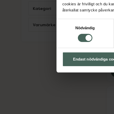
cookies är frivilligt och du k
Kategori
Visa
återkallat samtycke påverkar 
5
Samtyckesval
H
Varumärke
Visa
Nödvändig
K
Ko
Endast nödvändiga co