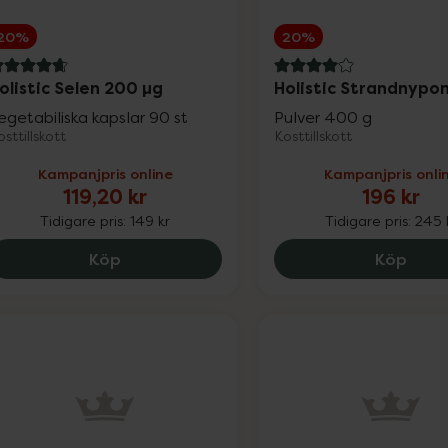
20%
20%
.7 av 5 i omdöme
4 av 5 i omdöme
olistic Selen 200 µg
Holistic Strandnypo
egetabiliska kapslar 90 st
Pulver 400 g
sttillskott
Kosttillskott
Kampanjpris online
Kampanjpris onli
119,20 kr
196 kr
Tidigare pris:
149 kr
Tidigare pris:
245 
Holistic Selen 200 µg, 119.2 kr.
Holis
Köp
Köp