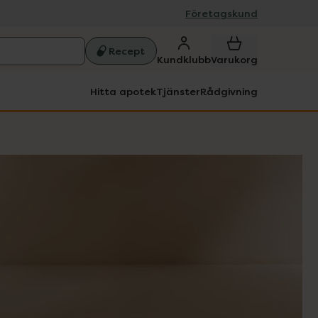
Företagskund
Recept
Kundklubb
Varukorg
Hitta apotek
Tjänster
Rådgivning