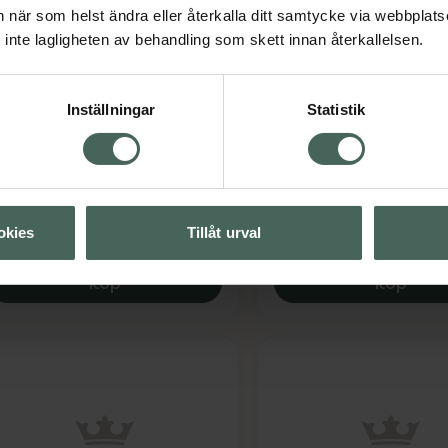
an när som helst ändra eller återkalla ditt samtycke via webbplats
20%
20%
inte lagligheten av behandling som skett innan återkallelsen.
 av 5 i omdöme
4.6 av 5 i omdöme
olistic Måltidsenzym
Holistic Lactovitalis 
Inställningar
Statistik
Support
apslar 360 st
sttillskott
Kapslar 30 st
Kosttillskott
Kampanjpris online
Kampanjpris onli
672,80 kr
211,20 kr
okies
Tillåt urval
Tidigare pris:
841 kr
Tidigare pris:
264 
Holistic Måltidsenzym, 672.8 kr.
Holis
Köp
Köp