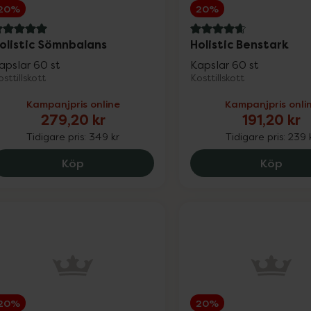
20%
20%
 av 5 i omdöme
4.7 av 5 i omdöme
olistic Sömnbalans
Holistic Benstark
apslar 60 st
Kapslar 60 st
sttillskott
Kosttillskott
Kampanjpris online
Kampanjpris onli
279,20 kr
191,20 kr
Tidigare pris:
349 kr
Tidigare pris:
239 
Holistic Sömnbalans, 279.2 kr.
Holis
Köp
Köp
20%
20%