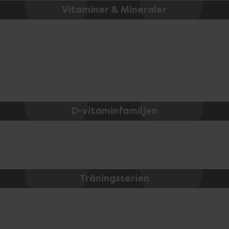
Vitaminer & Mineraler
D-vitaminfamiljen
Träningsserien