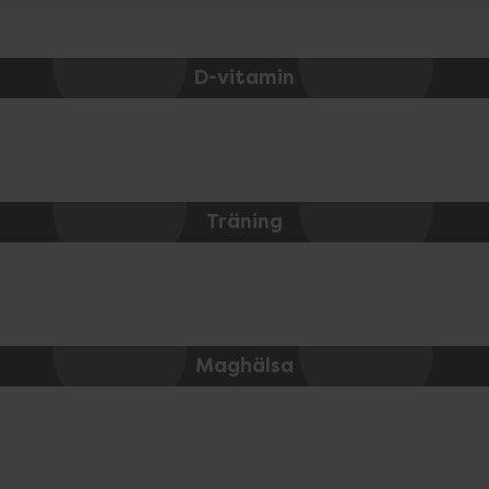
D-vitamin
Träning
Maghälsa