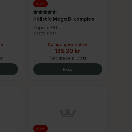
20%
4.8 av 5 i omdöme
Holistic Mega B-komplex
Kapslar 90 st
Kosttillskott
ne
Kampanjpris online
135,20 kr
kr
Tidigare pris:
169 kr
tic Benstark, 191.2 kr.
Holistic Mega B-komplex, 
Köp
20%