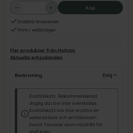
Holistic EAA äpp
Köp
Snabba leveranser
Finns i webblager
Fler produkter från Holistic
Aktuella erbjudanden
Beskrivning
Dölj
Kosttillskott. Rekommenderad
daglig dos bör inte överskridas.
Kosttillskott bör inte ersätta en
varierad kost och en hälsosam
livsstil. Förvaras utom räckhåll för
små barn.