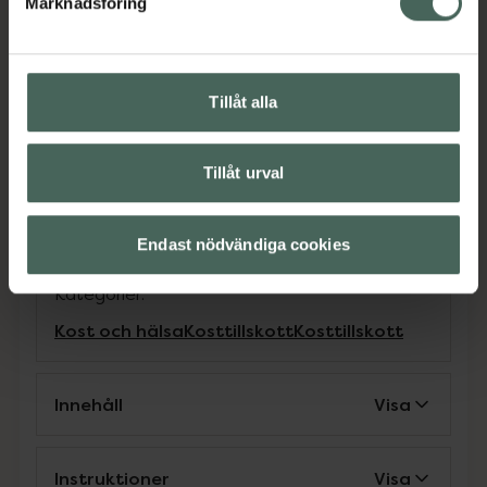
stödja muskeluppbyggnad och minimera
Marknadsföring
muskelnedbrytning. Pulvret löser sig lätt i
vatten och har en frisk smak av äpple och
päron.
Tillåt alla
Produkten är 100% veganvänlig. Holistics
burkar är gjorda av 96 procent biobaserad
Tillåt urval
plast.
Jämförpris
815,16 kr
/
kg
Endast nödvändiga cookies
EAN:
07350012337353
Kategorier:
Kost och hälsa
Kosttillskott
Kosttillskott
Innehåll
Visa
Instruktioner
Visa