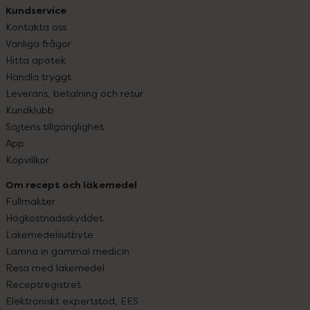
Kundservice
Kontakta oss
Vanliga frågor
Hitta apotek
Handla tryggt
Leverans, betalning och retur
Kundklubb
Sajtens tillgänglighet
App
Köpvillkor
Om recept och läkemedel
Fullmakter
Högkostnadsskyddet
Läkemedelsutbyte
Lämna in gammal medicin
Resa med läkemedel
Receptregistret
Elektroniskt expertstöd, EES