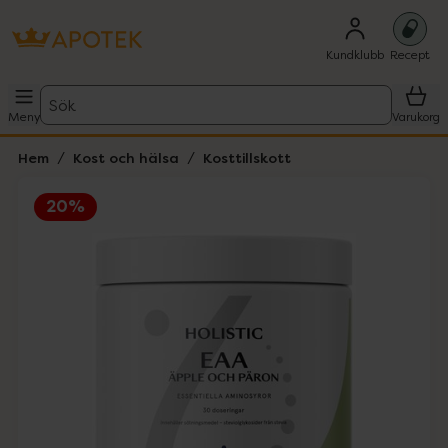
Kundklubb
Recept
Sök
Meny
Varukorg
Hem
Kost och hälsa
Kosttillskott
20%
Hoppa över Lista
Lista: . Innehåller 1 objekt.