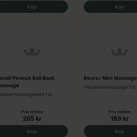
CEFAR, 115 kr.
Orms
Köp
Köp
asall Peanut Ball Back
Beurer Mini Massage
assage
Vibrationsmassage 1 st
ubbel massageboll 1 st
Pris online
Pris online
265 kr
189 kr
Casall Peanut Ball Back Massage, 265 kr
Beure
Köp
Köp