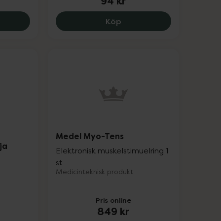
94 kr
N E3 Intense HV-4021-E4W, 999 kr.
Gaiam Restore Foot Mass
Köp
Medel Myo-Tens
ja
Elektronisk muskelstimuelring 1
st
Medicinteknisk produkt
Pris online
849 kr