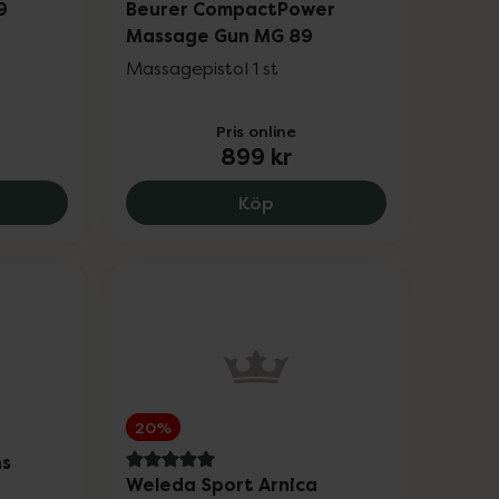
9
Beurer CompactPower
Massage Gun MG 89
Massagepistol 1 st
Pris online
899 kr
r Gelpads EM 59, 199 kr.
Beurer CompactPower Ma
Köp
20%
ns
5 av 5 i omdöme
Weleda Sport Arnica