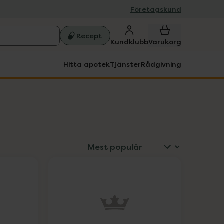
Företagskund
Recept
Kundklubb
Varukorg
Hitta apotek
Tjänster
Rådgivning