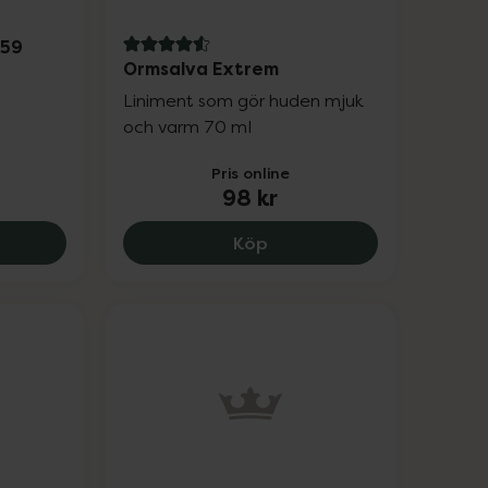
 59
4.6 av 5 i omdöme
Ormsalva Extrem
Liniment som gör huden mjuk
och varm 70 ml
Pris online
98 kr
er Tens/EMS EM 59, 1199 kr.
Ormsalva Extrem, 98 kr.
Köp