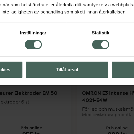
Pris online
Pris online
an när som helst ändra eller återkalla ditt samtycke via webbplats
599 kr
1179 kr
inte lagligheten av behandling som skett innan återkallelsen.
Casall Tube Roll, 599 kr.
Beur
Köp
Köp
Inställningar
Statistik
okies
Tillåt urval
eurer Elektroder EM 50
OMRON E3 Intense H
4021-E4W
lektroder 6 st
För led och muskelsmär
Medicinsteknisk produkt
Pris online
Pris online