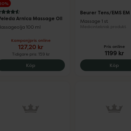
20%
Beurer Tens/EMS EM
.6 av 5 i omdöme
eleda Arnica Massage Oil
Massage 1 st
assageolja 100 ml
Medicinteknisk produkt
Kampanjpris online
127,20 kr
Pris online
1199 kr
Tidigare pris:
159 kr
Weleda Arnica Massage Oil, 127.2 kr.
Beur
Köp
Köp