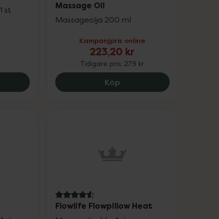
Massage Oil
 st
Massageolja 200 ml
Kampanjpris online
223,20 kr
Tidigare pris:
279 kr
 handled, 115 kr.
er Menstruations Relax EM 50, 705 kr.
Weleda Sport Arnica Mass
Köp
4.6 av 5 i omdöme
Flowlife Flowpillow Heat