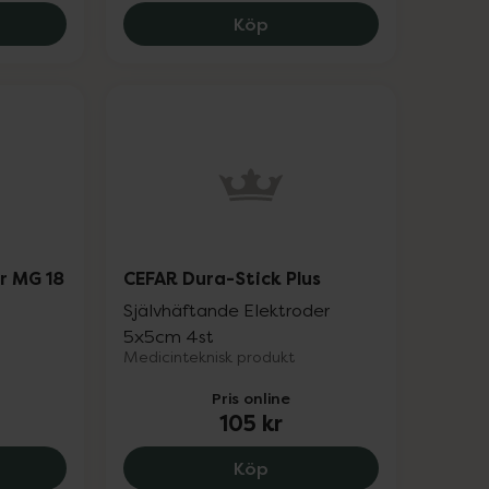
alva Massageolja, 92 kr.
Medel Myo-Tens, 849 kr.
Köp
r MG 18
CEFAR Dura-Stick Plus
Självhäftande Elektroder
5x5cm 4st
Medicinteknisk produkt
Pris online
105 kr
.
r Mini Massager MG 18, 189 kr.
CEFAR Dura-Stick Plus, 10
Köp