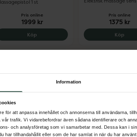
Elektrisk massage tens 
assagepistol 1 st
Pris online
Pris online
1999 kr
1375 kr
Beurer Massagepistol MG 195, 1999 kr.
Flowl
Köp
Köp
Information
cookies
asall Tube Roll
3 av 5 i omdöme
Beurer Shiatsu Fot- 
e för att anpassa innehållet och annonserna till användarna, tillh
oam roller 1 st
Ryggmassage FM 70
vår trafik. Vi vidarebefordrar även sådana identifierare och anna
nnons- och analysföretag som vi samarbetar med. Dessa kan i sin
Fot- och Ryggmassage 
har tillhandahållit eller som de har samlat in när du har använt 