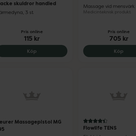
acke skuldror handled
Massage vid mensvärk 1
ärmedyna, 3 st
Medicinteknisk produkt
Pris online
Pris online
115 kr
705 kr
ThermaCare Värmeomslag Nacke skuldror
Beur
Köp
Köp
eurer Massagepistol MG
4.4 av 5 i omdöme
Flowlife TENS
95