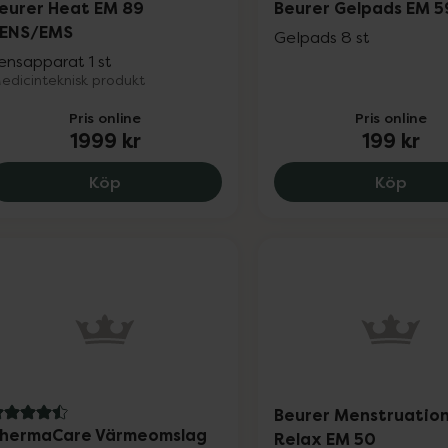
eurer Heat EM 89
Beurer Gelpads EM 5
ENS/EMS
Gelpads 8 st
ensapparat 1 st
edicinteknisk produkt
Pris online
Pris online
1999 kr
199 kr
Beurer Heat EM 89 TENS/EMS, 1999 kr.
Beure
Köp
Köp
Beurer Menstruatio
.5 av 5 i omdöme
hermaCare Värmeomslag
Relax EM 50