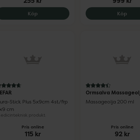
255 kr
999 kr
Beurer Elektroder EM 50, 255 kr.
OMRO
Köp
Köp
.7 av 5 i omdöme
4.4 av 5 i omdöme
EFAR
Ormsalva Massageol
ura-Stick Plus 5x9cm 4st/frp
Massageolja 200 ml
x9 cm
edicinteknisk produkt
Pris online
Pris online
115 kr
92 kr