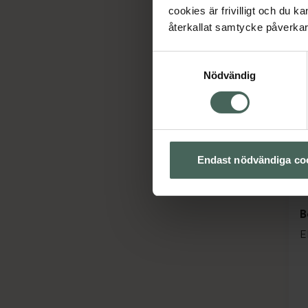
cookies är frivilligt och du k
återkallat samtycke påverkar 
Samtyckesval
Nödvändig
Endast nödvändiga co
B
E