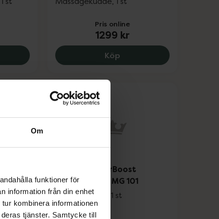
1 st
Massagekudde, 1 st
Pris online
1299 kr
ife TENS, 1375 kr.
Flowlife Flowpillow Heat, 
Köp
Om
Beurer SensorBoost
och
andahålla funktioner för
Massage Gun MG 101
n information från din enhet
Massagepistol 1 st
 tur kombinera informationen
1 st
deras tjänster. Samtycke till