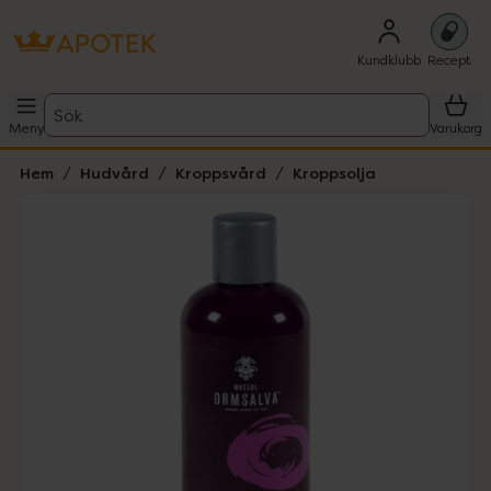
Kundklubb
Recept
Sök
Meny
Varukorg
Hem
Hudvård
Kroppsvård
Kroppsolja
Hoppa över Lista
Lista: . Innehåller 1 objekt.