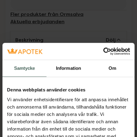
Fler produkter från Ormsalva
Aktuella erbjudanden
Beskrivning
Dölj
Vårdande luktfri massageolja med
välgörande Arnica Montana och rapsolja.
Samtycke
Information
Om
Oljan är lätt att massera in och ger en skön
värmande känsla på huden.
Jämförpris
490 kr
/
l
Denna webbplats använder cookies
Vi använder enhetsidentifierare för att anpassa innehållet
EAN:
07391593001431
och annonserna till användarna, tillhandahålla funktioner
Kategorier:
för sociala medier och analysera vår trafik. Vi
Hudvård
Kroppsolja
Kroppsvård
Massage
vidarebefordrar även sådana identifierare och annan
information från din enhet till de sociala medier och
annons- och analysföretag som vi samarbetar med.