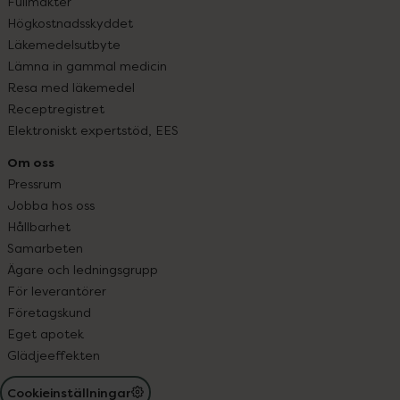
Fullmakter
Högkostnadsskyddet
Läkemedelsutbyte
Lämna in gammal medicin
Resa med läkemedel
Receptregistret
Elektroniskt expertstöd, EES
Om oss
Pressrum
Jobba hos oss
Hållbarhet
Samarbeten
Ägare och ledningsgrupp
För leverantörer
Företagskund
Eget apotek
Glädjeeffekten
Cookieinställningar