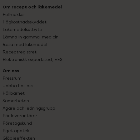
Om recept och läkemedel
Fullmakter
Högkostnadsskyddet
Läkemedelsutbyte
Lämna in gammal medicin
Resa med läkemedel
Receptregistret
Elektroniskt expertstöd, EES
Om oss
Pressrum
Jobba hos oss
Hållbarhet
Samarbeten
Ägare och ledningsgrupp
För leverantörer
Företagskund
Eget apotek
Glädjeeffekten