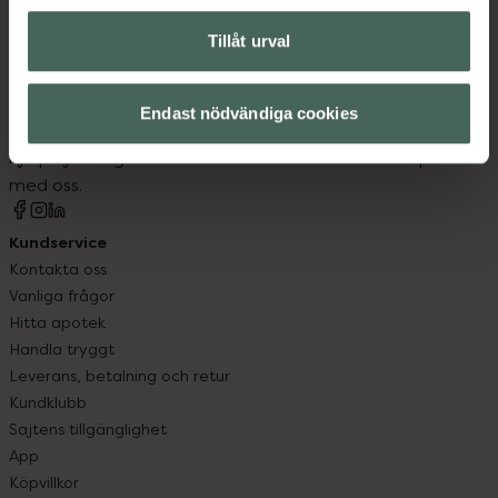
Tillåt urval
Kronans Apotek finns här för dig. Du hittar oss från Skåne i
syd till Lappland i norr, och online i mobilen och på
Endast nödvändiga cookies
datorn. Oavsett vem du är så är det vårt uppdrag att
hjälpa just dig att må lite bättre. Välkommen att prata
med oss.
Kundservice
Kontakta oss
Vanliga frågor
Hitta apotek
Handla tryggt
Leverans, betalning och retur
Kundklubb
Sajtens tillgänglighet
App
Köpvillkor