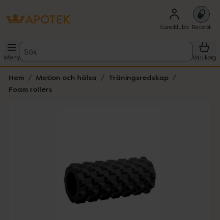
Kundklubb
Recept
Sök
Meny
Varukorg
Hem
Motion och hälsa
Träningsredskap
Foam rollers
Hoppa över Lista
Lista: . Innehåller 2 objekt.