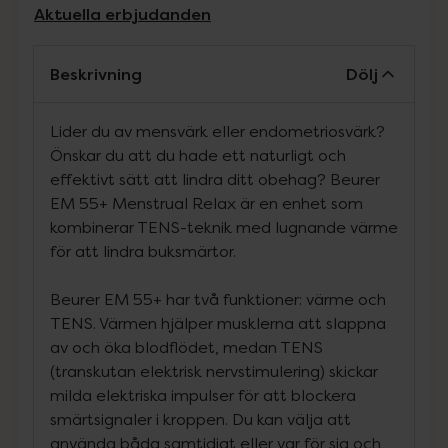
Aktuella erbjudanden
Beskrivning
Dölj
Lider du av mensvärk eller endometriosvärk?
Önskar du att du hade ett naturligt och
effektivt sätt att lindra ditt obehag? Beurer
EM 55+ Menstrual Relax är en enhet som
kombinerar TENS-teknik med lugnande värme
för att lindra buksmärtor.
Beurer EM 55+ har två funktioner: värme och
TENS. Värmen hjälper musklerna att slappna
av och öka blodflödet, medan TENS
(transkutan elektrisk nervstimulering) skickar
milda elektriska impulser för att blockera
smärtsignaler i kroppen. Du kan välja att
använda båda samtidigt eller var för sig och