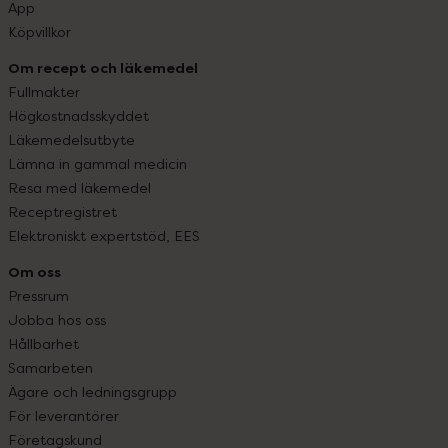
App
Köpvillkor
Om recept och läkemedel
Fullmakter
Högkostnadsskyddet
Läkemedelsutbyte
Lämna in gammal medicin
Resa med läkemedel
Receptregistret
Elektroniskt expertstöd, EES
Om oss
Pressrum
Jobba hos oss
Hållbarhet
Samarbeten
Ägare och ledningsgrupp
För leverantörer
Företagskund