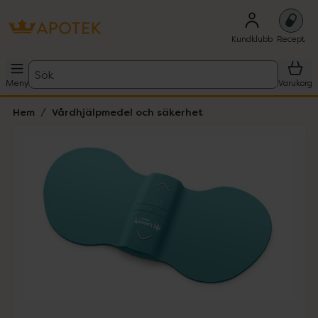
Kundklubb
Recept
Sök
Meny
Varukorg
Hem
Vårdhjälpmedel och säkerhet
Hoppa över Lista
Lista: . Innehåller 5 objekt.