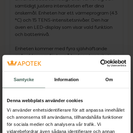
samtidigt justera intensiteten efter dina
önskemål. Enheten har ett värmeprogram (43
°C) och 15 TENS-intensitetsnivåer. Den har
även en LED-display som visar vald funktion
och batterinivå.
Enheten kommer med fyra självhäftande
gelkuddar som fäster på huden utan irritation.
Beurer EM 55+ är ett läkemedelsfritt
smärtlindringsalternativ som kan hjälpa dig
Samtycke
Information
Om
att hantera mensvärk och
endometriossmärta. Det är lätt att använda,
flexibelt och diskret.
Denna webbplats använder cookies
Vi använder enhetsidentifierare för att anpassa innehållet
Produktegenskaper:
och annonserna till användarna, tillhandahålla funktioner
•
Kan lindra mensvärk och smärta orsakad av
för sociala medier och analysera vår trafik. Vi
endometrios*
vidarebefordrar även sådana identifierare och annan