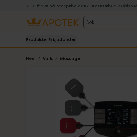
Fri frakt på receptbelagt
Brett utbud
Hälsos
Sök
Produkter
Erbjudanden
Hem
Värk
Massage
Hoppa över Lista
Lista: . Innehåller 4 objekt.