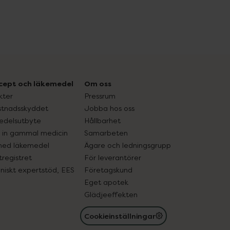
cept och läkemedel
Om oss
kter
Pressrum
tnadsskyddet
Jobba hos oss
edelsutbyte
Hållbarhet
in gammal medicin
Samarbeten
med läkemedel
Ägare och ledningsgrupp
registret
För leverantörer
oniskt expertstöd, EES
Företagskund
Eget apotek
Glädjeeffekten
Cookieinställningar