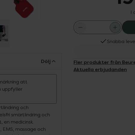
I
Snabba leve
Dölj
Fler produkter från Beur
Aktuella erbjudanden
märkning att
 uppfyller
tlindring och
sfri smärtlindring och
, en medicinsk
S, EMS, massage och