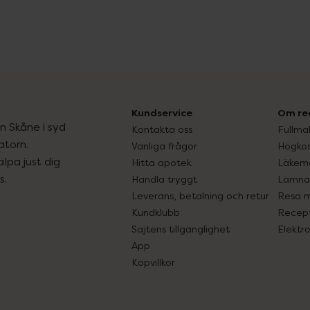
Kundservice
Om re
ån Skåne i syd
Kontakta oss
Fullma
atorn.
Vanliga frågor
Högkos
lpa just dig
Hitta apotek
Läkem
s.
Handla tryggt
Lämna 
Leverans, betalning och retur
Resa 
Kundklubb
Recept
Sajtens tillgänglighet
Elektr
App
Köpvillkor