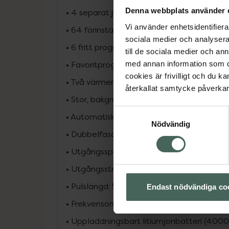
Denna webbplats använder 
• 4 separat justerbara kanaler med 8 själ
Vi använder enhetsidentifierar
• 64 förinställda program inom TENS, EM
sociala medier och analysera 
• 6 fritt programmerbara lägen (frekvens, 
till de sociala medier och a
• Favoritprogramfunktion för snabb åtkom
med annan information som du 
cookies är frivilligt och du k
• Två värmenivåer för extra komfort
återkallat samtycke påverkar 
• Stor, bakgrundsbelyst och lättläst displa
Samtyckesval
• Automatisk säkerhetsavstängning
Nödvändig
• Dubbelfasade fyrkantspulser
• Utgångsspänning: max. 100 Vpp (500 Oh
• Utgångsström: max. 200 mApp (500 Ohm
• Pulslängd: 50–450 µs
Endast nödvändiga co
• Frekvensområde: 1–150 Hz
• Uppladdningsbart litiumjonbatteri (4000