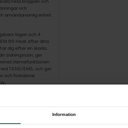
andla hela kroppen och
pänningar och
ch användarvänlig enhet.
gsbara lägen och 4
ig EM 89 Heat efter dina
ar dig efter en skada,
din träningsrutin, ger
hemmet.Värmefunktionen
n med TENS/EMS, och ger
r och förbättrar
ay,
gsbart litiumjonbatteri –
Information
 värme