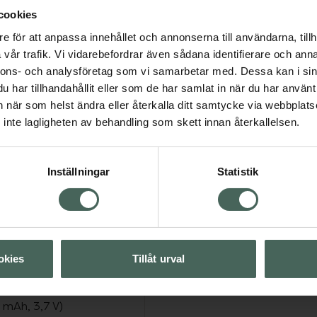
cookies
vhäftande elektroder
e för att anpassa innehållet och annonserna till användarna, tillh
S och massage
vår trafik. Vi vidarebefordrar även sådana identifierare och anna
pulslängd, på-/av-tid)
nnons- och analysföretag som vi samarbetar med. Dessa kan i sin
st
har tillhandahållit eller som de har samlat in när du har använt 
an när som helst ändra eller återkalla ditt samtycke via webbplats
inte lagligheten av behandling som skett innan återkallelsen.
y
Inställningar
Statistik
m belastning)
 belastning)
okies
Tillåt urval
 mAh, 3,7 V)