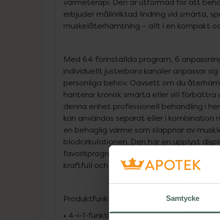
värmeterapi. Den är utformad för att beh
erbjuder målinriktad lindring vid smärta, s
muskelåterhämtning – allt i en kompakt o
Med 64 förinställda program, 6 anpassnin
individuellt justerbara kanaler anpassar s
personliga behov. Oavsett om du återhämt
hanterar kronisk smärta eller vill förbättra 
denna enhet professionell behandling i 
kan användas separat eller i kombinatio
en behaglig värme som slappnar av muskle
blodcirkulationen. Den har en upplyst displ
favoritprogramfunktion och ett uppladdnin
kraftfull och praktisk på samma gång.
Produktfunktioner:
Samtycke
• 4-i-1-funktion: TENS, EMS, massage och