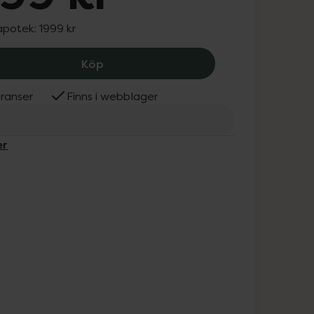
 apotek:
1999 kr
Beurer Heat EM 89 TENS/EMS, 1999 k
Köp
ranser
Finns i webblager
er