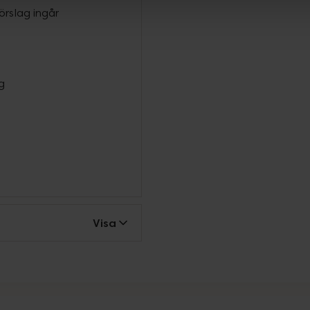
örslag ingår
g
Visa