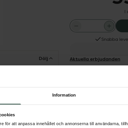
I
Snabba leve
Dölj
Aktuella erbjudanden
 ekologiskt odlad Aloe
på nacke, axlar, rygg,
ande syfte eller i
Rub används av
Information
are på alla nivåer.
irriterad hud. Avbryt
cookies
e för att anpassa innehållet och annonserna till användarna, tillh