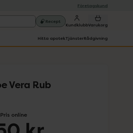
Företagskund
Recept
Kundklubb
Varukorg
Hitta apotek
Tjänster
Rådgivning
oe Vera Rub
Pris online
50 kr