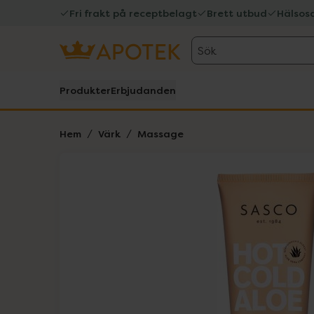
Fri frakt på receptbelagt
Brett utbud
Hälsos
Sök
Produkter
Erbjudanden
Hem
Värk
Massage
Hoppa över Lista
Lista: . Innehåller 1 objekt.