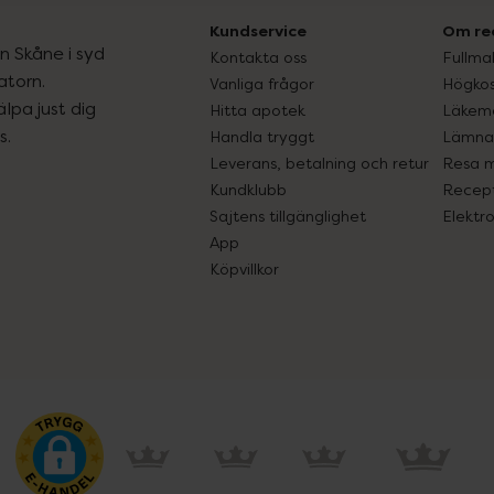
Kundservice
Om re
ån Skåne i syd
Kontakta oss
Fullma
atorn.
Vanliga frågor
Högkos
lpa just dig
Hitta apotek
Läkem
s.
Handla tryggt
Lämna 
Leverans, betalning och retur
Resa 
Kundklubb
Recept
Sajtens tillgänglighet
Elektr
App
Köpvillkor