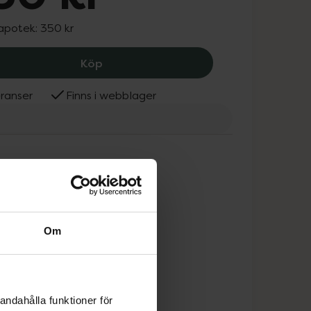
 apotek:
350 kr
Sasco Eco Aloe Vera Rub, 350 kr.
Köp
ranser
Finns i webblager
Om
andahålla funktioner för