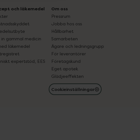
cept och läkemedel
Om oss
kter
Pressrum
tnadsskyddet
Jobba hos oss
edelsutbyte
Hållbarhet
in gammal medicin
Samarbeten
med läkemedel
Ägare och ledningsgrupp
registret
För leverantörer
oniskt expertstöd, EES
Företagskund
Eget apotek
Glädjeeffekten
Cookieinställningar