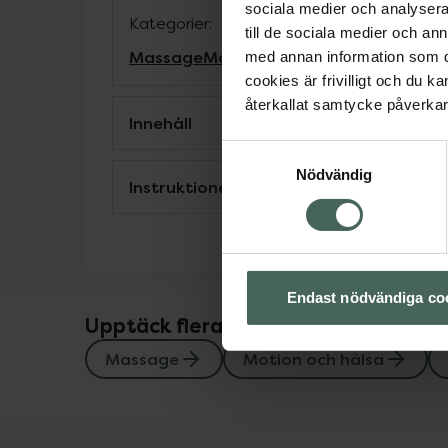
sociala medier och analysera 
Kategorier:
till de sociala medier och a
Massage
Motion och hälsa
Värk
med annan information som du 
cookies är frivilligt och du k
återkallat samtycke påverkar 
Innehåll
Samtyckesval
Nödvändig
Instruktioner
Endast nödvändiga co
Upptäck flera produkter inom
Massage
Motion och hälsa