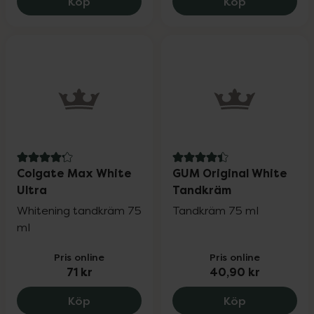
Colgate Max White Ultimate, 159 kr.
iWhite Insta
Köp
Köp
4.2 av 5 i omdöme
4.4 av 5 i omdöme
Colgate Max White
GUM Original White
Ultra
Tandkräm
Whitening tandkräm 75
Tandkräm 75 ml
ml
Pris online
Pris online
71 kr
40,90 kr
Colgate Max White Ultra, 71 kr.
GUM Origina
Köp
Köp