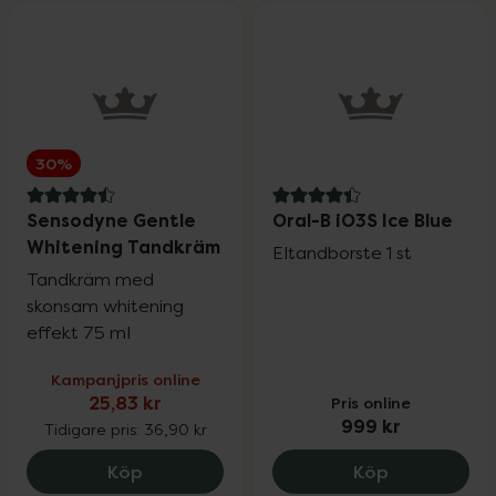
30%
4.5 av 5 i omdöme
4.4 av 5 i omdöme
Sensodyne Gentle
Oral-B iO3S Ice Blue
Whitening Tandkräm
Eltandborste 1 st
Tandkräm med
skonsam whitening
effekt 75 ml
Kampanjpris online
25,83 kr
Pris online
999 kr
Tidigare pris:
36,90 kr
Sensodyne Gentle Whitening Tandkräm,
Oral-B iO3S 
Köp
Köp