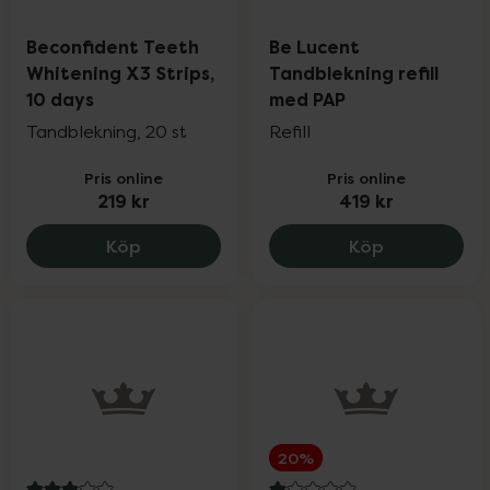
Beconfident Teeth
Be Lucent
Whitening X3 Strips,
Tandblekning refill
10 days
med PAP
Tandblekning, 20 st
Refill
Pris online
Pris online
219 kr
419 kr
Beconfident Teeth Whitening X3 Strips, 
Be Lucent Ta
Köp
Köp
20%