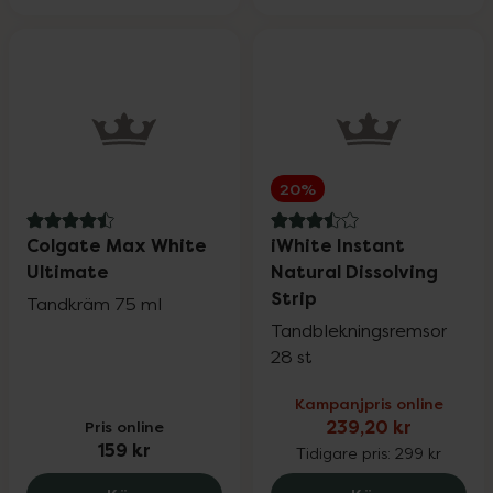
20%
4.5 av 5 i omdöme
3.5 av 5 i omdöme
Colgate Max White
iWhite Instant
Ultimate
Natural Dissolving
Strip
Tandkräm 75 ml
Tandblekningsremsor
28 st
Kampanjpris online
Pris online
239,20 kr
159 kr
Tidigare pris:
299 kr