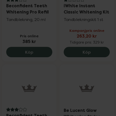
3 av 5 i omdöme
1 av 5 i omdöme
Beconfident Teeth
iWhite Instant
Whitening Pro Refill
Classic Whitening Kit
Tandblekning, 20 ml
Tandblekningskit 1 st
Kampanjpris online
Pris online
263,20 kr
385 kr
Tidigare pris:
329 kr
Beconfident Teeth Whitening Pro Refill,
iWhite Insta
Köp
Köp
Be Lucent Glow
3 av 5 i omdöme
Beconfident Teeth