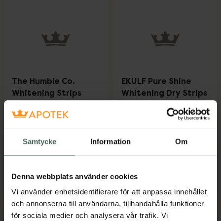
The Humble Co.
EKULF Pure Shine
Whitening Strips
Whitening Dry Strips
Mint
Vitare tänder 7 st
Remsor med
tandblekning 28 st
Samtycke
Information
Om
Pris online
Pris online
259 kr
189 kr
Denna webbplats använder cookies
The Humble Co. Whitening Strips Mint, 2
EKULF Pure S
Köp
Köp
Vi använder enhetsidentifierare för att anpassa innehållet
och annonserna till användarna, tillhandahålla funktioner
för sociala medier och analysera vår trafik. Vi