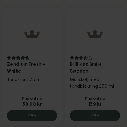
4.8 av 5 i omdöme
3.9 av 5 i omdöme
Zendium Fresh +
Brilliant Smile
White
Sweden
Tandkräm 75 ml
Munskölj med
tandblekning 250 ml
Pris online
Pris online
38,90 kr
139 kr
Zendium Fresh + White, 38.9 kr.
Brilliant Sm
Köp
Köp