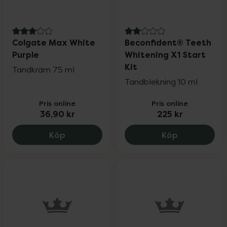
3 av 5 i omdöme
2 av 5 i omdöme
Colgate Max White
Beconfident® Teeth
Purple
Whitening X1 Start
Kit
Tandkräm 75 ml
Tandblekning 10 ml
Pris online
Pris online
36,90 kr
225 kr
Colgate Max White Purple, 36.9 kr.
Beconfident
Köp
Köp