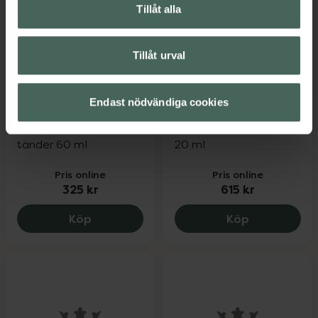
Tillåt alla
Tillåt urval
Dentway Colour
Beconfident Teeth
Correcting
Whitening Pro X5
Endast nödvändiga cookies
Tandkräm
Refill
Tandkräm för vitare
Tandblekningsgel refill
tänder 60 ml
20 ml
Pris online
Pris online
325 kr
615 kr
Dentway Colour Correcting Tandkräm, 
Beconfident 
Köp
Köp