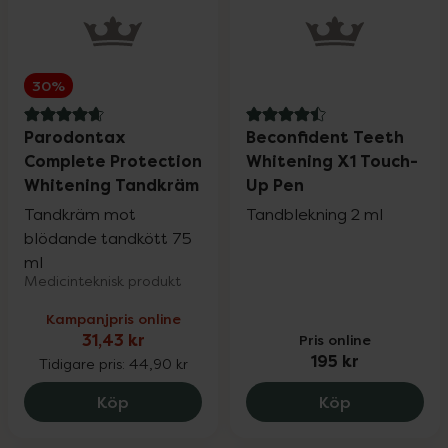
30%
4.8 av 5 i omdöme
4.5 av 5 i omdöme
Parodontax
Beconfident Teeth
Complete Protection
Whitening X1 Touch-
Whitening Tandkräm
Up Pen
Tandkräm mot
Tandblekning 2 ml
blödande tandkött 75
ml
Medicinteknisk produkt
Kampanjpris online
31,43 kr
Pris online
195 kr
Tidigare pris:
44,90 kr
Parodontax Complete Protection
Beconfident
Köp
Köp