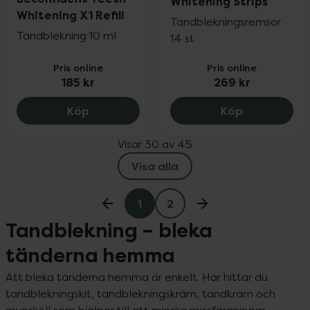
Whitening Strips
Whitening X1 Refill
Tandblekningsremsor
Tandblekning 10 ml
14 st
Pris online
Pris online
185 kr
269 kr
Beconfident Teeth Whitening X1 Refill, 1
Be Lucent G
Köp
Köp
Visar 30 av 45
Visa alla
1
2
Tandblekning – bleka
tänderna hemma
Att bleka tänderna hemma är enkelt. Här hittar du 
tandblekningskit, tandblekningskräm, tandkräm och 