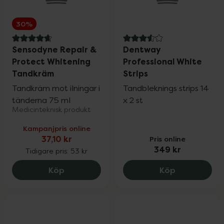
30%
4.8 av 5 i omdöme
3.6 av 5 i omdöme
Sensodyne Repair &
Dentway
Protect Whitening
Professional White
Tandkräm
Strips
Tandkräm mot ilningar i
Tandbleknings strips 14
tänderna 75 ml
x 2 st
Medicinteknisk produkt
Kampanjpris online
37,10 kr
Pris online
349 kr
Tidigare pris:
53 kr
Sensodyne Repair & Protect Whitening 
Dentway Pro
Köp
Köp