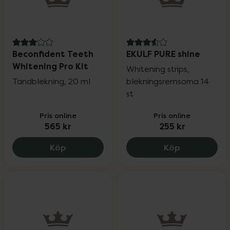
3 av 5 i omdöme
3.6 av 5 i omdöme
Beconfident Teeth
EKULF PURE shine
Whitening Pro Kit
Whitening strips,
Tandblekning, 20 ml
blekningsremsorna 14
st
Pris online
Pris online
565 kr
255 kr
Beconfident Teeth Whitening Pro Kit, 56
EKULF PURE s
Köp
Köp