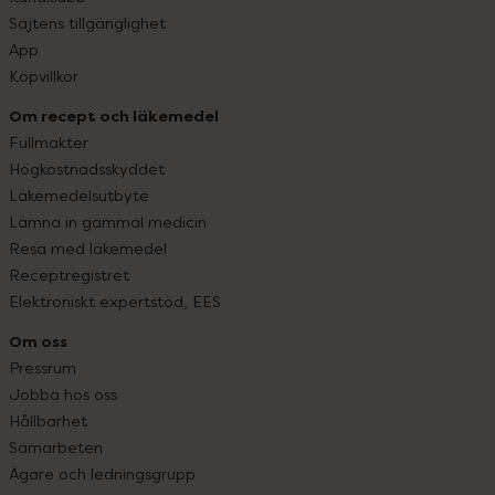
Sajtens tillgänglighet
App
Köpvillkor
Om recept och läkemedel
Fullmakter
Högkostnadsskyddet
Läkemedelsutbyte
Lämna in gammal medicin
Resa med läkemedel
Receptregistret
Elektroniskt expertstöd, EES
Om oss
Pressrum
Jobba hos oss
Hållbarhet
Samarbeten
Ägare och ledningsgrupp