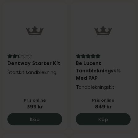
2.3 av 5 i omdöme
5 av 5 i omdöme
Dentway Starter Kit
Be Lucent
Tandblekningskit
Startkit tandblekning
Med PAP
Tandblekningskit
Pris online
Pris online
399 kr
849 kr
Dentway Starter Kit, 399 kr.
Be Lucent T
Köp
Köp