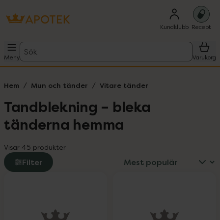
Kundklubb
Recept
Sök
Meny
Varukorg
Hem
Mun och tänder
Vitare tänder
Tandblekning – bleka
tänderna hemma
Visar 45 produkter
Filter