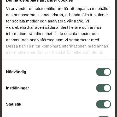
Denna webbplats använder cookies
ta bort missfärgningar på tänderna men inte
bleka tändernas normala nyans.
Vi använder enhetsidentifierare för att anpassa innehållet
och annonserna till användarna, tillhandahålla funktioner
Dentway startkit innehåller:
för sociala medier och analysera vår trafik. Vi
2 stycken formbara tandskenor
vidarebefordrar även sådana identifierare och annan
Blekingsgel 9 ml (räcker till 36 behandlingar)
information från din enhet till de sociala medier och
Förvaringsetui för tandskenorna
annons- och analysföretag som vi samarbetar med.
Bruksanvisning
Dessa kan i sin tur kombinera informationen med annan
Jämförpris
495 kr
/
st
information som du har tillhandahållit eller som de har
samlat in när du har använt deras tjänster. Samtycke till
EAN:
07300009062959
cookies är frivilligt och du kan när som helst ändra eller
Samtyckesval
Kategorier:
återkalla ditt samtycke via webbplatsens
Nödvändig
Mun och tänder
Vitare tänder
cookieinställningar. Ett återkallat samtycke påverkar inte
lagligheten av behandling som skett innan återkallelsen.
Inställningar
Omdömen
Visa
Statistik
Innehåll
Visa