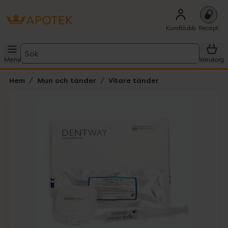
Kundklubb
Recept
Sök
Meny
Varukorg
Hem
Mun och tänder
Vitare tänder
Hoppa över Lista
Lista: . Innehåller 3 objekt.