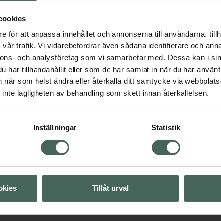
dling med Protect and
as känslighet efter varje
cookies
må emaljskador, stärka
e för att anpassa innehållet och annonserna till användarna, tillh
åller Hydroxylapatit
vår trafik. Vi vidarebefordrar även sådana identifierare och anna
sfat (Fluor 920 ppm F-).
nnons- och analysföretag som vi samarbetar med. Dessa kan i sin
har tillhandahållit eller som de har samlat in när du har använt 
an när som helst ändra eller återkalla ditt samtycke via webbplats
inte lagligheten av behandling som skett innan återkallelsen.
Inställningar
Statistik
Visa
Visa
okies
Tillåt urval