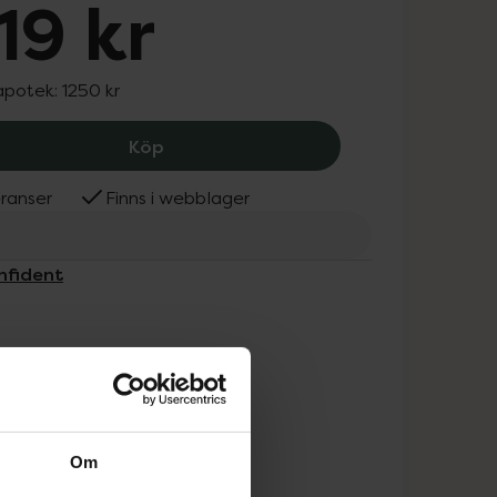
19 kr
 apotek:
1250 kr
Beconfident Teeth Whitening Pro X5 K
Köp
ranser
Finns i webblager
nfident
Om