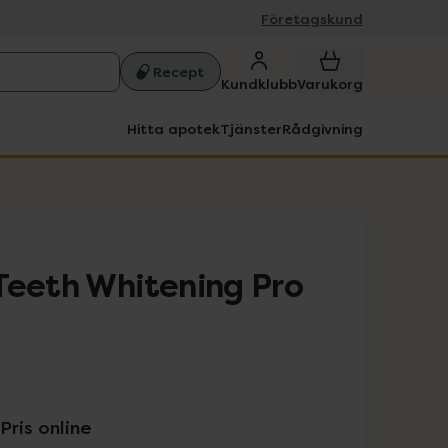
Företagskund
Recept
Kundklubb
Varukorg
Hitta apotek
Tjänster
Rådgivning
Teeth Whitening Pro
Pris online