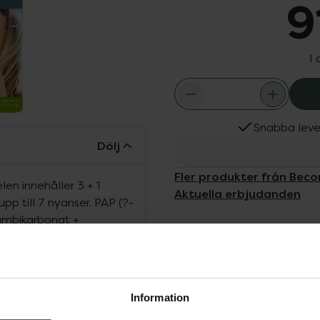
9
I
Snabba leve
Dölj
Fler produkter från Beco
n innehåller 3 + 1
Aktuella erbjudanden
pp till 7 nyanser. PAP (?-
iumbikarbonat +
 bästa möjliga
ärde ingrediensen,
econfident® LED-lampa
d en nyans. Förpackningen
Information
ident® formbara