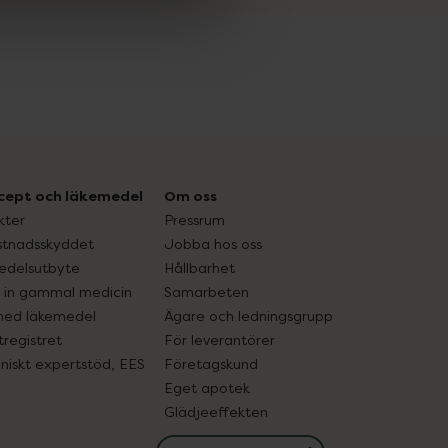
cept och läkemedel
Om oss
kter
Pressrum
tnadsskyddet
Jobba hos oss
edelsutbyte
Hållbarhet
in gammal medicin
Samarbeten
med läkemedel
Ägare och ledningsgrupp
registret
För leverantörer
oniskt expertstöd, EES
Företagskund
Eget apotek
Glädjeeffekten