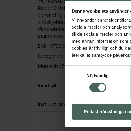
munskenor, gelapplikator och efterbehan
Repair Gel (10 ml tub) som minskar tändern
Denna webbplats använder 
behandling och hjälper till att reparera s
Vi använder enhetsidentifierar
och skydda emaljen långsiktigt. Den inneh
sociala medier och analysera 
(flytande kalcium) och natriummonofluorfo
till de sociala medier och a
Bruksanvisning ingår."
med annan information som du 
EAN:
07350064168042
cookies är frivilligt och du k
återkallat samtycke påverkar 
Kategorier:
Mun och tänder
Vitare tänder
Samtyckesval
Nödvändig
Innehåll
Instruktioner
Endast nödvändiga co