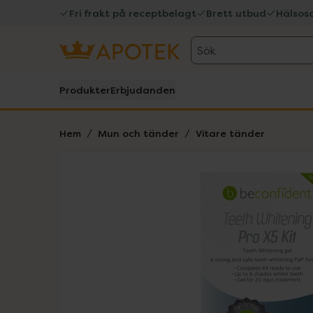
Fri frakt på receptbelagt
Brett utbud
Hälsos
Sök
Produkter
Erbjudanden
Hem
Mun och tänder
Vitare tänder
Hoppa över Lista
Lista: . Innehåller 1 objekt.