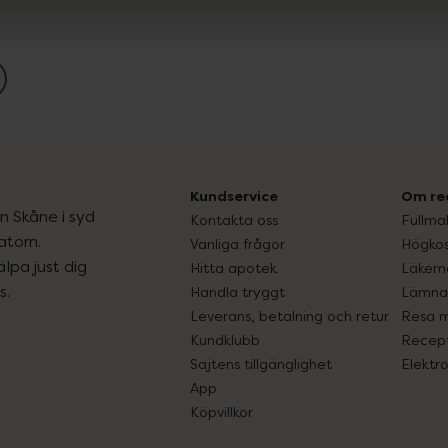
Kundservice
Om re
ån Skåne i syd
Kontakta oss
Fullma
atorn.
Vanliga frågor
Högkos
lpa just dig
Hitta apotek
Läkem
s.
Handla tryggt
Lämna 
Leverans, betalning och retur
Resa 
Kundklubb
Recept
Sajtens tillgänglighet
Elektr
App
Köpvillkor