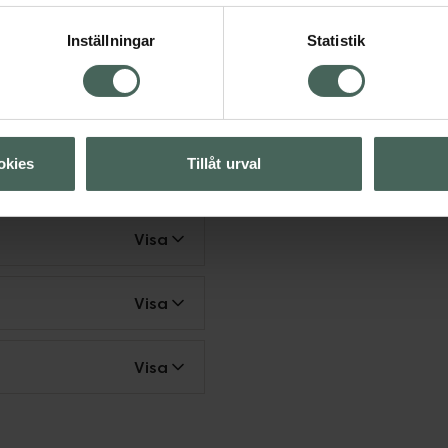
57,96 kr
Inställningar
Statistik
t blödande tandkött
okies
Tillåt urval
Visa
Visa
Visa