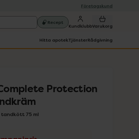
Företagskund
Recept
Kundklubb
Varukorg
Hitta apotek
Tjänster
Rådgivning
Complete Protection
andkräm
tandkött 75 ml