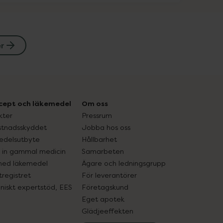
er
cept och läkemedel
Om oss
kter
Pressrum
tnadsskyddet
Jobba hos oss
edelsutbyte
Hållbarhet
in gammal medicin
Samarbeten
med läkemedel
Ägare och ledningsgrupp
registret
För leverantörer
oniskt expertstöd, EES
Företagskund
Eget apotek
Glädjeeffekten