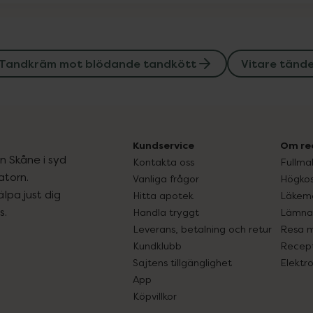
Tandkräm mot blödande tandkött
Vitare tänd
Kundservice
Om re
ån Skåne i syd
Kontakta oss
Fullma
atorn.
Vanliga frågor
Högkos
lpa just dig
Hitta apotek
Läkem
s.
Handla tryggt
Lämna 
Leverans, betalning och retur
Resa 
Kundklubb
Recept
Sajtens tillgänglighet
Elektr
App
Köpvillkor