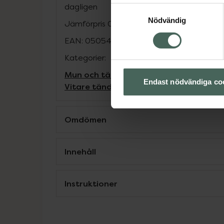
dagligen
Samtyckesval
Nödvändig
Jämförpris
0,69 kr
/
ml
EAN:
05054563118240
Kategorier:
Mun och tänder
Tandkräm
Tandkräm mo
Endast nödvändiga co
Vitare tänder
Omdömen
Innehåll
Instruktioner