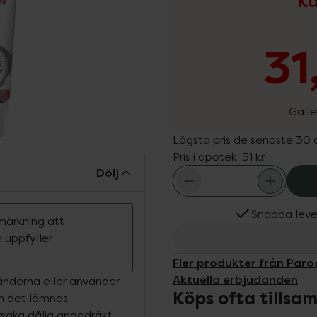
Ka
31
Gälle
Lägsta pris de senaste 30
Pris i apotek:
51 kr
Dölj
Snabba leve
märkning att
 uppfyller
Fler produkter från Par
Aktuella erbjudanden
tänderna eller använder
Köps ofta tills
Om det lämnas
saka dålig andedräkt,