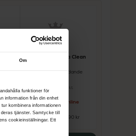
4.7 av 5 i omdöme
te
Parodontax Ultra Clean
ng
Om
Tandkräm
Tandkräm mot blödande
nde
tandkött 75 ml
Medicinteknisk produkt
andahålla funktioner för
n information från din enhet
Kampanjpris online
e
 tur kombinera informationen
26,53 kr
deras tjänster. Samtycke till
Tidigare pris:
37,90 kr
ens cookieinställningar. Ett
kr