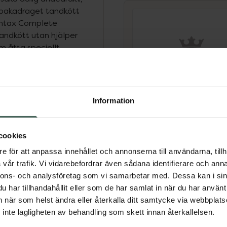
llbakadraget tandkött
dontax Complete
 tandkött utan hjälper
om åtta speciellt
4.8 av 5 i omdöme
Parodontax Comple
Protection Whiteni
Information
Tandkräm
Tandkräm mot blöda
cookies
tandkött 75 ml
dande tandkött, vid
e för att anpassa innehållet och annonserna till användarna, tillh
Medicinteknisk produkt
en
vår trafik. Vi vidarebefordrar även sådana identifierare och anna
Kampanjpris onlin
nnons- och analysföretag som vi samarbetar med. Dessa kan i sin
31,43 kr
har tillhandahållit eller som de har samlat in när du har använt 
 en vanlig tandkräm*
an när som helst ändra eller återkalla ditt samtycke via webbplats
Tidigare pris:
44,90 
ött *efter en
inte lagligheten av behandling som skett innan återkallelsen.
Köp båda för
:
ig användning två gånger