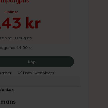
mpanjpris
Online
:
,43 kr
r t.o.m. 20 augusti
 dagarna:
44,90 kr
Parodontax Complete Protecti
Köp
ranser
Finns i webblager
odontax
ammans