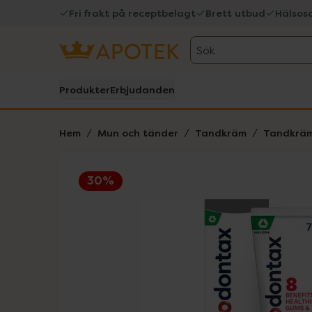
Fri frakt på receptbelagt
Brett utbud
Hälsos
Sök
Produkter
Erbjudanden
Hem
Mun och tänder
Tandkräm
Tandkräm
30%
Hoppa över Lista
Lista: . Innehåller 1 objekt.