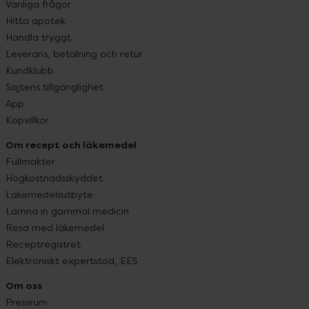
Vanliga frågor
Hitta apotek
Handla tryggt
Leverans, betalning och retur
Kundklubb
Sajtens tillgänglighet
App
Köpvillkor
Om recept och läkemedel
Fullmakter
Högkostnadsskyddet
Läkemedelsutbyte
Lämna in gammal medicin
Resa med läkemedel
Receptregistret
Elektroniskt expertstöd, EES
Om oss
Pressrum