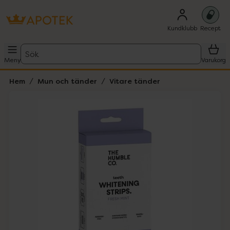
Kundklubb
Recept
Sök
Meny
Varukorg
Hem
Mun och tänder
Vitare tänder
Hoppa över Lista
Lista: . Innehåller 3 objekt.