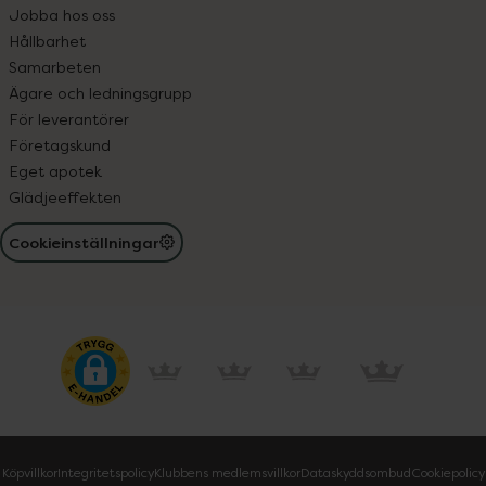
Jobba hos oss
Hållbarhet
Samarbeten
Ägare och ledningsgrupp
För leverantörer
Företagskund
Eget apotek
Glädjeeffekten
Cookieinställningar
Köpvillkor
Integritetspolicy
Klubbens medlemsvillkor
Dataskyddsombud
Cookiepolicy