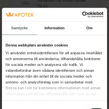
Tandkräm för vitare tänder
75 ml
Pris online
49 kr
Samtycke
Information
Om
Köp båda för
:
308 kr
Köp båda
Denna webbplats använder cookies
Vi använder enhetsidentifierare för att anpassa innehållet
och annonserna till användarna, tillhandahålla funktioner
Beskrivning
Dölj
för sociala medier och analysera vår trafik. Vi
vidarebefordrar även sådana identifierare och annan
"The Humble Co. Whitening Strips är
information från din enhet till de sociala medier och
tillverkade med naturliga ingredienser och en
annons- och analysföretag som vi samarbetar med.
peroxidfri, skonsam formula som skyddar
Dessa kan i sin tur kombinera informationen med annan
emaljen och samtidigt ger ett effektivt
information som du har tillhandahållit eller som de har
resultat. Som alla Humble Co.s pordukter är
samlat in när du har använt deras tjänster. Samtycke till
de certifierade av The Vegan Society och fria
cookies är frivilligt och du kan när som helst ändra eller
Samtyckesval