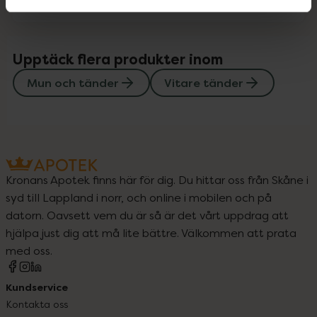
Upptäck flera produkter inom
Mun och tänder
Vitare tänder
Kronans Apotek finns här för dig. Du hittar oss från Skåne i
syd till Lappland i norr, och online i mobilen och på
datorn. Oavsett vem du är så är det vårt uppdrag att
hjälpa just dig att må lite bättre. Välkommen att prata
med oss.
Kundservice
Kontakta oss