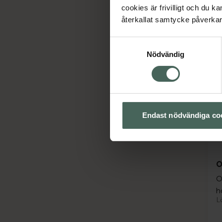
cookies är frivilligt och du k
återkallat samtycke påverkar 
Samtyckesval
Nödvändig
Endast nödvändiga co
O
O
h
L