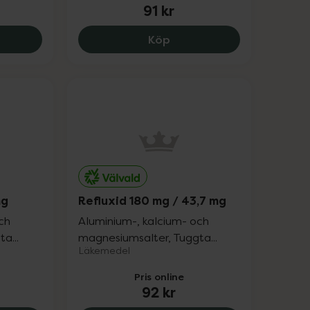
91 kr
razol Actavis 20 mg, 68 kr.
Losec, 91 kr.
Köp
mg
Refluxid 180 mg / 43,7 mg
ch
Aluminium-, kalcium- och
a...
magnesiumsalter, Tuggta...
Läkemedel
Pris online
92 kr