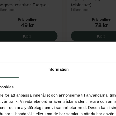
agnesiumsalter, Tuggta...
tablett(er)
äkemedel
Läkemedel
Pris online
Pris online
49 kr
78 kr
Novalucol, 49 kr.
Galie
Köp
Köp
Information
cookies
20%
e för att anpassa innehållet och annonserna till användarna, tillh
meprazol Sandoz 20 mg
Silicea Mag-Tarm Di
vår trafik. Vi vidarebefordrar även sådana identifierare och anna
meprazol, Enterokapsel,
Kiselgel, 15 doser
nnons- och analysföretag som vi samarbetar med. Dessa kan i sin
Medicinteknisk produkt
ård, 14 kapsel/kapslar
har tillhandahållit eller som de har samlat in när du har använt 
äkemedel