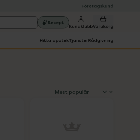
Företagskund
Recept
Kundklubb
Varukorg
Hitta apotek
Tjänster
Rådgivning