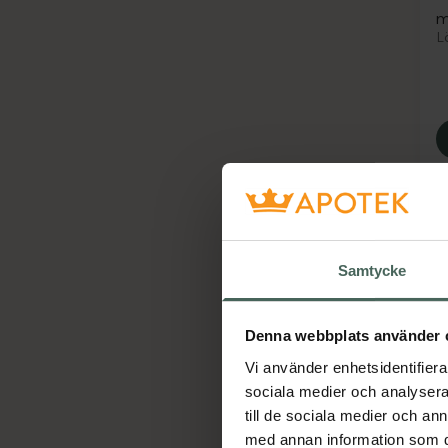
m
L
Samtycke
Denna webbplats använder 
Vi använder enhetsidentifierar
O
sociala medier och analysera 
O
till de sociala medier och a
h
med annan information som du 
L