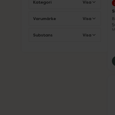
Kategori
Visa
S
Varumärke
Visa
B
5
M
Substans
Visa