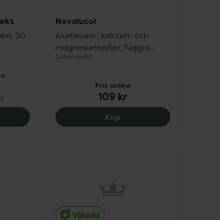
rekt
Novalucol
lem, 30
Aluminium-, kalcium- och
magnesiumsalter, Tuggta...
Läkemedel
ne
Pris online
109 kr
kr
ea Mag-Tarm Direkt, 170.4 kr.
Novalucol, 109 kr.
Köp