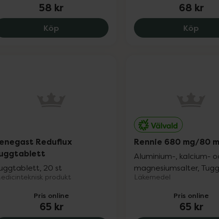
58 kr
68 kr
Omeprazol Teva 20 mg, 58 kr.
Omep
Köp
Köp
enegast Reduflux
Rennie 680 mg/80 
uggtablett
Aluminium-, kalcium- o
uggtablett, 20 st
magnesiumsalter, Tuggt
edicinteknisk produkt
Läkemedel
Pris online
Pris online
65 kr
65 kr