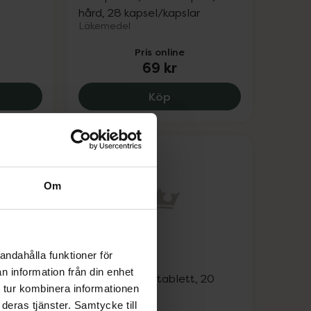
hård, 28 kapsel/kapslar
Läkemedel
Pris online
69 kr
ve Peppermint, 78 kr.
Omeprazol Teva 10 mg, 6
Köp
Om
andahålla funktioner för
rekt
Gaviscon
n information från din enhet
Alginsyra, Tuggtablett, 20
 tur kombinera informationen
styck
deras tjänster. Samtycke till
Läkemedel