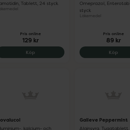
amotidin, Tablett, 24 styck
Omeprazol, Enterotabl
äkemedel
styck
Läkemedel
Pris online
Pris online
129 kr
89 kr
Pepcid 10 mg, 129 kr.
Losec
Köp
Köp
ovalucol
Galieve Peppermint
luminium-, kalcium- och
Alginsyra, Tuggtablett