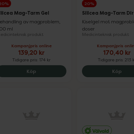
20%
20%
ilicea Mag-Tarm Gel
Silicea Mag-Tarm Di
ehandling av magproblem,
Kiselgel mot magprob
00 ml
doser
edicinteknisk produkt
Medicinteknisk produkt
Kampanjpris online
Kampanjpris onli
139,20 kr
170,40 kr
Tidigare pris:
174 kr
Tidigare pris:
213 
Silicea Mag-Tarm Gel, 139.2 kr.
Silic
Köp
Köp