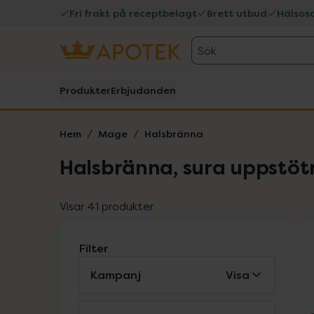
Fri frakt på receptbelagt
Brett utbud
Hälsos
Sök
Produkter
Erbjudanden
Hem
Mage
Halsbränna
Halsbränna, sura uppstötn
Visar 41 produkter
Filter
Kampanj
Visa