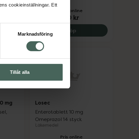
ne
ens cookieinställningar. Ett
Pris online
70 kr
kr
ea Mag-Tarm Direkt, 108 kr.
Gaviscon, 70 kr.
Köp
Marknadsföring
Tillåt alla
20 mg
Losec
el,
Enterotablett 10 mg
Omeprazol 14 styck
Läkemedel
Pris online