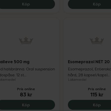
Benegast Reduflux tuggtablett, 65 kr.
Renn
Köp
Köp
alieve 500 mg
Esomeprazol NET 20
id halsbränna. Oral suspension
Esomeprazol, Enteroka
 dospåse. 12 st...
hård, 28 kapsel/kapsl...
äkemedel
Läkemedel
Pris online
Pris online
83 kr
115 kr
Galieve 500 mg, 83 kr.
Esom
Köp
Köp