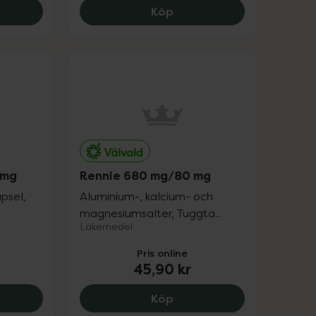
ie 680 mg/80 mg, 65 kr.
Refluxid 180 mg / 43,7 mg
Köp
 mg
Rennie 680 mg/80 mg
psel,
Aluminium-, kalcium- och
magnesiumsalter, Tuggta...
Läkemedel
Pris online
45,90 kr
eprazol NET 20 mg, 115 kr.
Rennie 680 mg/80 mg, 45
Köp