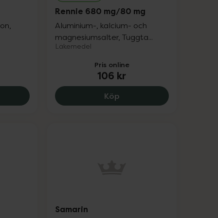
Rennie 680 mg/80 mg
ion,
Aluminium-, kalcium- och
magnesiumsalter, Tuggta...
Läkemedel
Pris online
106 kr
con, 145 kr.
Rennie 680 mg/80 mg, 10
Köp
Samarin