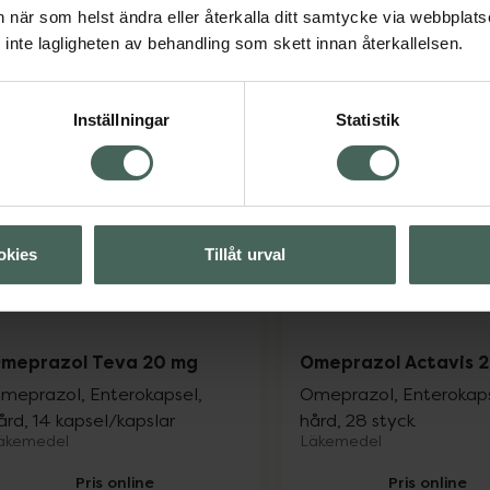
Kampanjpris onli
an när som helst ändra eller återkalla ditt samtycke via webbplats
108 kr
Pris online
inte lagligheten av behandling som skett innan återkallelsen.
54 kr
Tidigare pris:
135 
Omeprazol Sandoz 20 mg, 54 kr.
Silic
Köp
Köp
Inställningar
Statistik
okies
Tillåt urval
meprazol Teva 20 mg
Omeprazol Actavis 
meprazol, Enterokapsel,
Omeprazol, Enterokaps
ård, 14 kapsel/kapslar
hård, 28 styck
äkemedel
Läkemedel
Pris online
Pris online