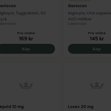
aviscon
Gaviscon
lginsyra, Tuggtablett, 60
Alginsyra, Oral suspens
tyck
400 milliliter
äkemedel
Läkemedel
Pris online
Pris online
169 kr
145 kr
Gaviscon, 169 kr.
Gavis
Köp
Köp
epcid 10 mg
Losec 20 mg