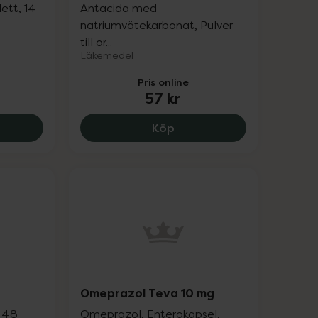
ett, 14
Antacida med
natriumvätekarbonat, Pulver
till or...
Läkemedel
Pris online
57 kr
 20 mg, 89 kr.
Samarin, 57 kr.
Köp
Omeprazol Teva 10 mg
, 48
Omeprazol, Enterokapsel,