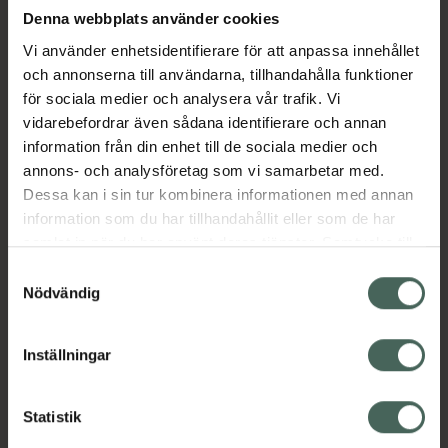
Reflux är återflödet av syra från magsäcken
Denna webbplats använder cookies
till matstrupen, som kan bli inflammerad och
Vi använder enhetsidentifierare för att anpassa innehållet
smärtsam. Detta kan orsaka symtom såsom
och annonserna till användarna, tillhandahålla funktioner
smärtsam brännande känsla i bröstet som
för sociala medier och analysera vår trafik. Vi
stiger upp mot halsen (halsbränna) och en sur
vidarebefordrar även sådana identifierare och annan
smak i munnen (sura uppstötningar).
information från din enhet till de sociala medier och
annons- och analysföretag som vi samarbetar med.
Det kan vara nödvändigt att ta tabletterna i
Dessa kan i sin tur kombinera informationen med annan
2–3 dagar i rad för att uppnå symtomlindring.
information som du har tillhandahållit eller som de har
Jämförpris
8,21 kr
/
st
samlat in när du har använt deras tjänster. Samtycke till
EAN:
04260747720364
cookies är frivilligt och du kan när som helst ändra eller
Samtyckesval
återkalla ditt samtycke via webbplatsens
Nödvändig
Kategorier:
cookieinställningar. Ett återkallat samtycke påverkar inte
Halsbränna
Mage
lagligheten av behandling som skett innan återkallelsen.
Inställningar
Innehåll
Visa
Statistik