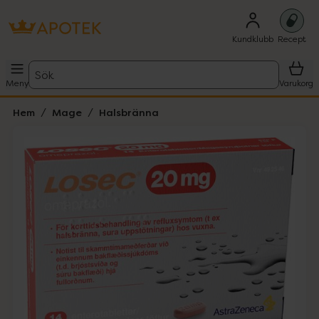
Kundklubb
Recept
Sök
Meny
Varukorg
Hem
Mage
Halsbränna
Hoppa över Lista
Lista: . Innehåller 1 objekt.