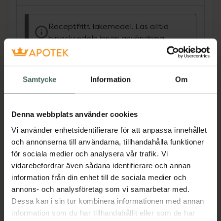
Receptfritt läkemedel. Läs alltid
bipacksedeln innan användning.
Gaviscon används vid sura uppstötningar och
halsbränna. Gaviscon bildar tillsammans med
magens saltsyra en lätt och geléartad massa
Samtycke
Information
Om
ovanpå maginnehållet. Denna motverkar att
surt maginnehåll stöts upp.
Denna webbplats använder cookies
EAN:
07319900004890
Vi använder enhetsidentifierare för att anpassa innehållet
Kategorier:
och annonserna till användarna, tillhandahålla funktioner
Halsbränna
Mage
för sociala medier och analysera vår trafik. Vi
vidarebefordrar även sådana identifierare och annan
information från din enhet till de sociala medier och
Innehåll
Visa
annons- och analysföretag som vi samarbetar med.
Dessa kan i sin tur kombinera informationen med annan
information som du har tillhandahållit eller som de har
Instruktioner
Visa