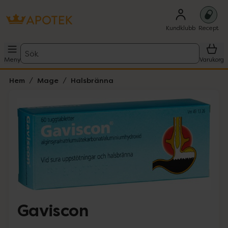
Kundklubb
Recept
Sök
Meny
Varukorg
Hem
Mage
Halsbränna
Hoppa över Lista
Lista: . Innehåller 1 objekt.
Gaviscon