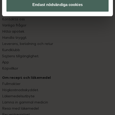
Endast nödvändiga cookies
Kundservice
Kontakta oss
Vanliga frågor
Hitta apotek
Handla tryggt
Leverans, betalning och retur
Kundklubb
Sajtens tillgänglighet
App
Köpvillkor
Om recept och läkemedel
Fullmakter
Högkostnadsskyddet
Läkemedelsutbyte
Lämna in gammal medicin
Resa med läkemedel
Receptregistret