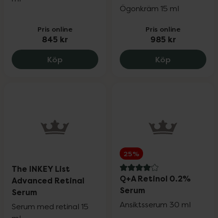
Ögonkräm 15 ml
Pris online
Pris online
845 kr
985 kr
Murad Retinol Youth Renewal Serum, 84
Dermalogica
Köp
Köp
25%
The INKEY List
4 av 5 i omdöme
Q+A Retinol 0.2%
Advanced Retinal
Serum
Serum
Ansiktsserum 30 ml
Serum med retinal 15