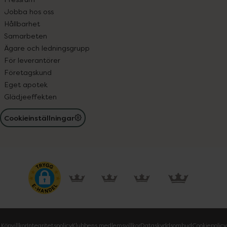
Jobba hos oss
Hållbarhet
Samarbeten
Ägare och ledningsgrupp
För leverantörer
Företagskund
Eget apotek
Glädjeeffekten
Cookieinställningar
Köpvillkor
Integritetspolicy
Klubbens medlemsvillkor
Dataskyddsombud
Cookiepolicy