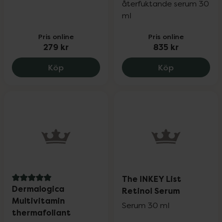
återfuktande serum 30
ml
Pris online
Pris online
279 kr
835 kr
It'S SKIN Retinoidin Cream, 279 kr.
Peter Thoma
Köp
Köp
The INKEY List
5 av 5 i omdöme
Dermalogica
Retinol Serum
Multivitamin
Serum 30 ml
thermafoliant