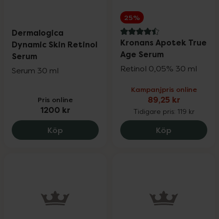
25%
Dermalogica
4.5 av 5 i omdöme
Kronans Apotek True
Dynamic Skin Retinol
Age Serum
Serum
Retinol 0,05% 30 ml
Serum 30 ml
Kampanjpris online
Pris online
89,25 kr
1200 kr
Tidigare pris:
119 kr
Dermalogica Dynamic Skin Retinol Serum
Kronans Apo
Köp
Köp