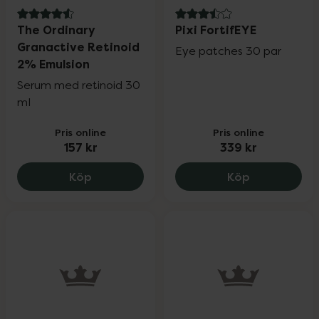
4.6 av 5 i omdöme
3.5 av 5 i omdöme
The Ordinary
Pixi FortifEYE
Granactive Retinoid
Eye patches 30 par
2% Emulsion
Serum med retinoid 30
ml
Pris online
Pris online
157 kr
339 kr
The Ordinary Granactive Retinoid 2% Em
Pixi FortifEY
Köp
Köp