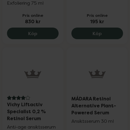
Exfoliering 75 ml
Pris online
Pris online
830 kr
195 kr
Dermalogica Multivitamin thermafoliant
The INKEY Li
Köp
Köp
MÁDARA Retinol
4 av 5 i omdöme
Vichy Liftactiv
Alternative Plant-
Specialist 0,2 %
Powered Serum
Retinol Serum
Ansiktsserum 30 ml
Anti-age ansiktsserum