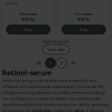
30 ml
Pris online
Pris online
605 kr
519 kr
Vichy Liftactiv Specialist 0,2 % Retinol
MÁDARA Reti
Köp
Köp
Visar 30 av 44
Visa alla
1
2
Retinol-serum
Retinol är en typ av A-vitamin som är känd för sina 
effektiva och reparerande egenskaper. Till skillnad från 
många andra ingredienser i hudvård verkar retinol långt 
ner i hudlagret och används därför ofta vid flera olika 
specifika hudtillstånd. Retinol-serum kan därför användas 
solskador
akne
till exempel vid 
, rynkor och 
. A-vitamin 