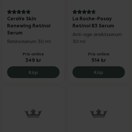
5 av 5 i omdöme
4.7 av 5 i omdöme
CeraVe Skin
La Roche-Posay
Renewing Retinol
Retinol B3 Serum
Serum
Anti-age ansiktsserum
Retinolserum 30 ml
30 ml
Pris online
Pris online
349 kr
514 kr
CeraVe Skin Renewing Retinol Serum, 34
La Roche-Po
Köp
Köp