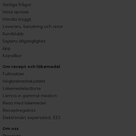
Vanliga frågor
Hitta apotek
Handla tryggt
Leverans, betalning och retur
Kundklubb
Sajtens tillgänglighet
App
Köpvillkor
Om recept och läkemedel
Fullmakter
Högkostnadsskyddet
Läkemedelsutbyte
Lämna in gammal medicin
Resa med läkemedel
Receptregistret
Elektroniskt expertstöd, EES
Om oss
Pressrum