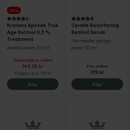
25%
4.4 av 5 i omdöme
4.6 av 5 i omdöme
Kronans Apotek True
CeraVe Resurfacing
Age Retinol 0,3 %
Retinol Serum
Treatment
För mindre synliga
Ansiktsserum 30 ml
porer 30 ml
Kampanjpris online
149,25 kr
Pris online
175 kr
Tidigare pris:
199 kr
Kronans Apotek True Age Retinol 0,3 %
CeraVe Resur
Köp
Köp