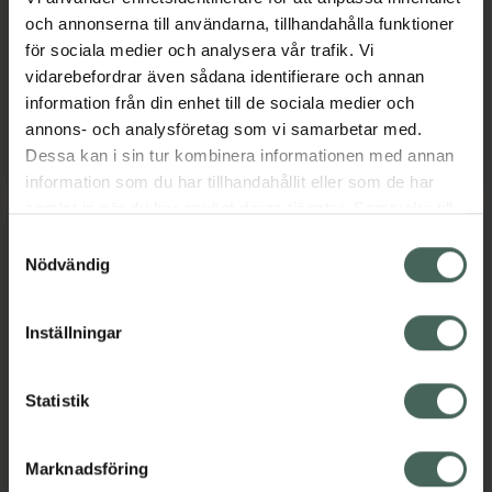
Mask Tan Retinol
Ansiktsolja 30 ml
och annonserna till användarna, tillhandahålla funktioner
Brun utan sol. 50 ml
för sociala medier och analysera vår trafik. Vi
vidarebefordrar även sådana identifierare och annan
Pris online
Pris online
information från din enhet till de sociala medier och
242,62 kr
1095 kr
annons- och analysföretag som vi samarbetar med.
James Read Sleep Mask Tan Retinol, 24
Dermalogica 
Köp
Köp
Dessa kan i sin tur kombinera informationen med annan
information som du har tillhandahållit eller som de har
samlat in när du har använt deras tjänster. Samtycke till
cookies är frivilligt och du kan när som helst ändra eller
Samtyckesval
återkalla ditt samtycke via webbplatsens
Nödvändig
cookieinställningar. Ett återkallat samtycke påverkar inte
lagligheten av behandling som skett innan återkallelsen.
Inställningar
Statistik
5 av 5 i omdöme
4.8 av 5 i omdöme
FILORGA NCEF
Pixi Retinol Eye
Reverse Mat
Cream
Marknadsföring
Ansiktskräm som
Ögonkräm. 25 ml