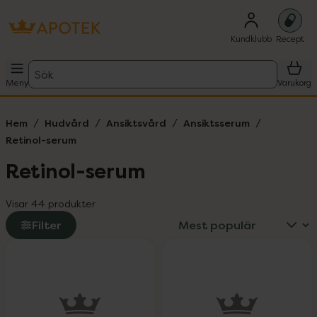
Kundklubb
Recept
Sök
Meny
Varukorg
Hem
Hudvård
Ansiktsvård
Ansiktsserum
Retinol-serum
Retinol-serum
Visar 44 produkter
Filter