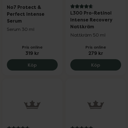
No7 Protect &
4.8 av 5 i omdöme
L300 Pro-Retinol
Perfect Intense
Intense Recovery
Serum
Nattkräm
Serum 30 ml
Nattkräm 50 ml
Pris online
Pris online
319 kr
279 kr
No7 Protect & Perfect Intense Serum, 31
L300 Pro-Re
Köp
Köp