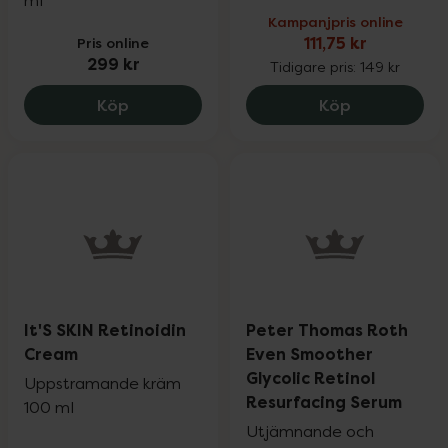
ml
Kampanjpris online
Pris online
111,75 kr
299 kr
Tidigare pris:
149 kr
The INKEY List Advanced Retinal Serum,
Q+A Retinol 
Köp
Köp
It'S SKIN Retinoidin
Peter Thomas Roth
Cream
Even Smoother
Glycolic Retinol
Uppstramande kräm
Resurfacing Serum
100 ml
Utjämnande och