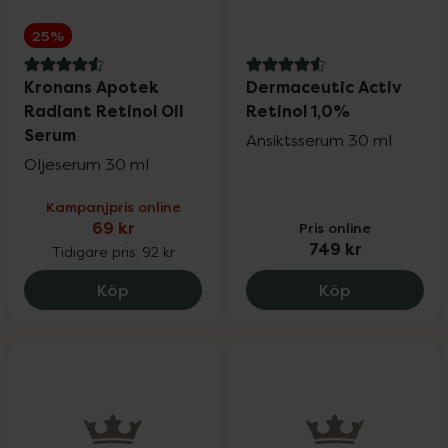
25%
4.6 av 5 i omdöme
4.6 av 5 i omdöme
Kronans Apotek
Dermaceutic Activ
Radiant Retinol Oil
Retinol 1,0%
Serum
Ansiktsserum 30 ml
Oljeserum 30 ml
Kampanjpris online
69 kr
Pris online
749 kr
Tidigare pris:
92 kr
Kronans Apotek Radiant Retinol Oil Ser
Dermaceutic 
Köp
Köp