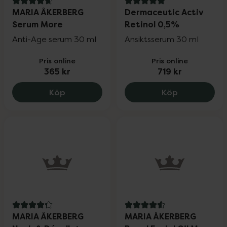
4.8 av 5 i omdöme
5 av 5 i omdöme
MARIA ÅKERBERG
Dermaceutic Activ
Serum More
Retinol 0,5%
Anti-Age serum 30 ml
Ansiktsserum 30 ml
Pris online
Pris online
365 kr
719 kr
MARIA ÅKERBERG Serum More, 365 kr.
Dermaceutic 
Köp
Köp
4.3 av 5 i omdöme
4.6 av 5 i omdöme
MARIA ÅKERBERG
MARIA ÅKERBERG