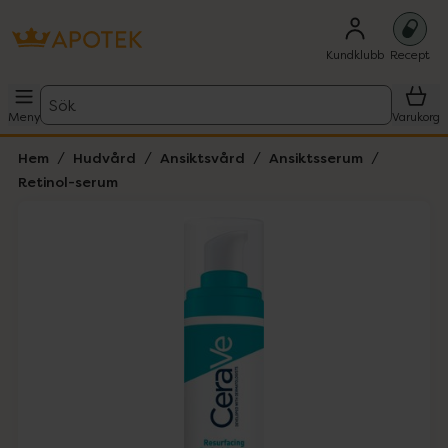
Kundklubb
Recept
Sök
Meny
Varukorg
Hem
Hudvård
Ansiktsvård
Ansiktsserum
Retinol-serum
Hoppa över Lista
Lista: . Innehåller 2 objekt.