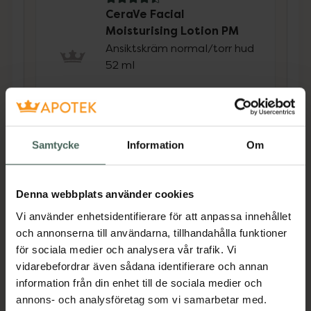
4.5 av 5 i omdöme
CeraVe Facial
Moisturising Lotion PM
Ansiktskräm normal/torr hud
52 ml
Pris online
139 kr
Köp båda för
:
314 kr
Samtycke
Information
Om
Köp båda
Denna webbplats använder cookies
Vi använder enhetsidentifierare för att anpassa innehållet
Beskrivning
Dölj
och annonserna till användarna, tillhandahålla funktioner
för sociala medier och analysera vår trafik. Vi
Retinol Serum som reducerar synligheten av
vidarebefordrar även sådana identifierare och annan
porer och märken efter akne. Ett lätt, snabbt
information från din enhet till de sociala medier och
absorberande serum med inkapslad retinol,
annons- och analysföretag som vi samarbetar med.