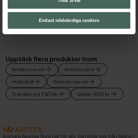
Tillåt urval
Instruktioner
Visa
Endast nödvändiga cookies
Kontaktinfo tillverkare
Visa
Upptäck flera produkter inom
Ansiktsserum
Ansiktsvård
Hudvård
Retinol-serum
Trendar på TikTok
Under 500 kr
Kronans Apotek finns här för dig. Du hittar oss från Skåne i