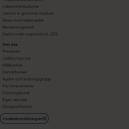
Läkemedelsutbyte
Lämna in gammal medicin
Resa med läkemedel
Receptregistret
Elektroniskt expertstöd, EES
Om oss
Pressrum
Jobba hos oss
Hållbarhet
Samarbeten
Ägare och ledningsgrupp
För leverantörer
Företagskund
Eget apotek
Glädjeeffekten
Cookieinställningar