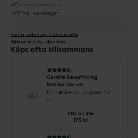
Snabba leveranser
Finns i webblager
Fler produkter från CeraVe
Aktuella erbjudanden
Köps ofta tillsammans
4.6 av 5 i omdöme
CeraVe Resurfacing
Retinol Serum
För mindre synliga porer 30
ml
Pris online
175 kr