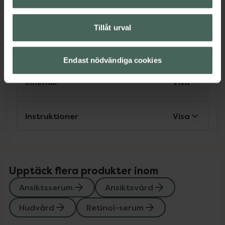
Ansiktsserum
Ansiktsvård
Hudvård
Retinol-serum
Tillåt urval
Omdömen
Visa
Endast nödvändiga cookies
Innehåll
Visa
Instruktioner
Visa
Upptäck flera produkter inom
Ansiktsserum
Ansiktsvård
Hudvård
Retinol-serum