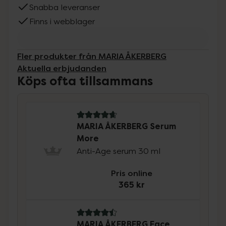
Snabba leveranser
Finns i webblager
Fler produkter från MARIA ÅKERBERG
Aktuella erbjudanden
Köps ofta tillsammans
4.8 av 5 i omdöme
MARIA ÅKERBERG Serum
More
Anti-Age serum 30 ml
Pris online
365 kr
4.5 av 5 i omdöme
MARIA ÅKERBERG Face