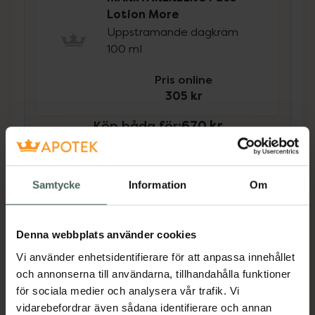
Lotion More
Uppstramande dagkräm
100 ml
Pris online
305 kr
Köp båda för
:
670 kr
Köp båda
Samtycke
Information
Om
Beskrivning
Dölj
Denna webbplats använder cookies
Serum More är ett utslätande och
Vi använder enhetsidentifierare för att anpassa innehållet
uppstramande serum för mogen hud. Det
och annonserna till användarna, tillhandahålla funktioner
innehåller skyddande Mjölksyrabakterier och
för sociala medier och analysera vår trafik. Vi
ett högt innehåll av ingredienser från Betor,
vidarebefordrar även sådana identifierare och annan