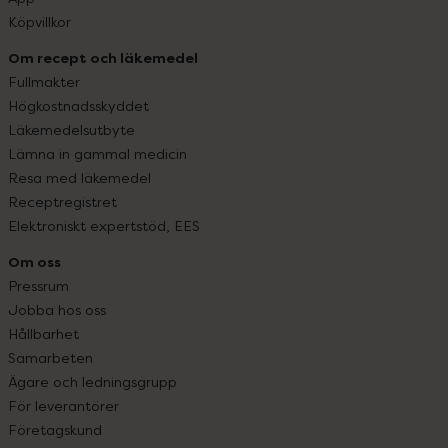
Köpvillkor
Om recept och läkemedel
Fullmakter
Högkostnadsskyddet
Läkemedelsutbyte
Lämna in gammal medicin
Resa med läkemedel
Receptregistret
Elektroniskt expertstöd, EES
Om oss
Pressrum
Jobba hos oss
Hållbarhet
Samarbeten
Ägare och ledningsgrupp
För leverantörer
Företagskund