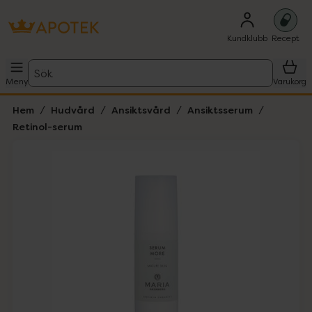
Kundklubb
Recept
Sök
Meny
Varukorg
Hem
Hudvård
Ansiktsvård
Ansiktsserum
Retinol-serum
Hoppa över Lista
Lista: . Innehåller 1 objekt.