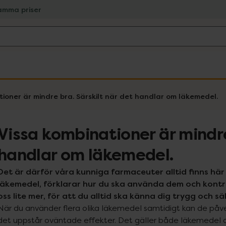
amma priser
tioner är mindre bra. Särskilt när det handlar om läkemedel.
Vissa kombinationer är mindre
handlar om läkemedel.
Det är därför våra kunniga farmaceuter alltid finns här 
läkemedel, förklarar hur du ska använda dem och kontroll
oss lite mer, för att du alltid ska känna dig trygg och sä
När du använder flera olika läkemedel samtidigt kan de påve
det uppstår oväntade effekter. Det gäller både läkemedel du