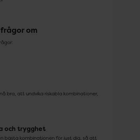
?”
 frågor om
ågor:

må bra, att undvika riskabla kombinationer, 
sa och trygghet
en bästa kombinationen för just dig, så att 