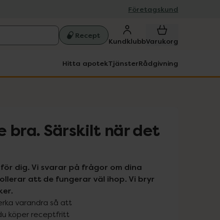
Företagskund
Recept
Kundklubb
Varukorg
Hitta apotek
Tjänster
Rådgivning
 bra. Särskilt när det
för dig. Vi svarar på frågor om dina 
erar att de fungerar väl ihop. Vi bryr 
ker.
rka varandra så att 
 köper receptfritt 