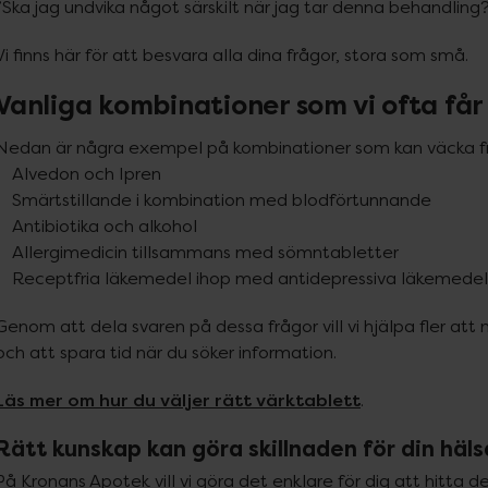
”Ska jag undvika något särskilt när jag tar denna behandling
Vi finns här för att besvara alla dina frågor, stora som små.
Vanliga kombinationer som vi ofta får
Nedan är några exempel på kombinationer som kan väcka fr
ren

tunnande

ohol

bletter

•	Receptfria läkemedel ihop med antidepressiva läkemedel
Genom att dela svaren på dessa frågor vill vi hjälpa fler att 
och att spara tid när du söker information.
Läs mer om hur du väljer rätt värktablett
.
Rätt kunskap kan göra skillnaden för din häl
På Kronans Apotek vill vi göra det enklare för dig att hitta d