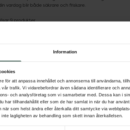
din vardag blir både säkrare och friskare.
Visar 9 produkter
Information
cookies
Paracetamol Novum
Alvedon 500 mg
e för att anpassa innehållet och annonserna till användarna, tillh
Apofri 500 mg
Paracetamol, Filmdra
vår trafik. Vi vidarebefordrar även sådana identifierare och anna
Paracetamol, Filmdragerad
tablett, 20 styck
nnons- och analysföretag som vi samarbetar med. Dessa kan i sin
Läkemedel
tablett, 20 tablett(er...
har tillhandahållit eller som de har samlat in när du har använt 
Läkemedel
an när som helst ändra eller återkalla ditt samtycke via webbplats
inte lagligheten av behandling som skett innan återkallelsen.
Pris online
Pris online
40 kr
34 kr