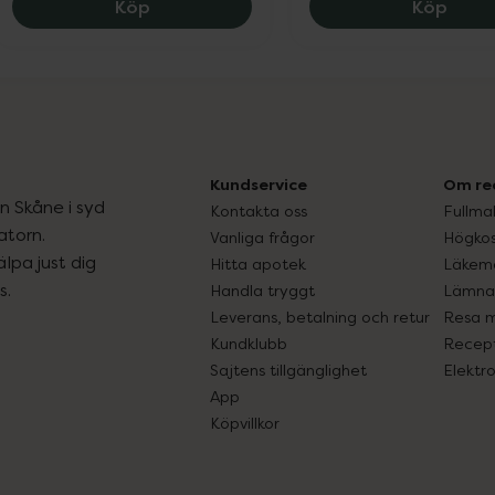
Treo 500 mg/50 mg, 129 kr.
Napro
Köp
Köp
Kundservice
Om re
ån Skåne i syd
Kontakta oss
Fullma
atorn.
Vanliga frågor
Högkos
lpa just dig
Hitta apotek
Läkem
s.
Handla tryggt
Lämna 
Leverans, betalning och retur
Resa 
Kundklubb
Recept
Sajtens tillgänglighet
Elektr
App
Köpvillkor