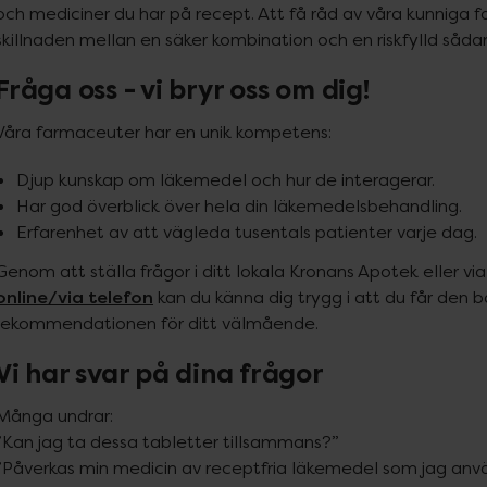
och mediciner du har på recept. Att få råd av våra kunniga f
skillnaden mellan en säker kombination och en riskfylld såda
Fråga oss - vi bryr oss om dig!
Våra farmaceuter har en unik kompetens:
Djup kunskap om läkemedel och hur de interagerar.
Har god överblick över hela din läkemedelsbehandling.
Erfarenhet av att vägleda tusentals patienter varje dag.
Genom att ställa frågor i ditt lokala Kronans Apotek eller via
online/via telefon
 kan du känna dig trygg i att du får den b
rekommendationen för ditt välmående.
Vi har svar på dina frågor
Många undrar:

”Kan jag ta dessa tabletter tillsammans?”

”Påverkas min medicin av receptfria läkemedel som jag anvä