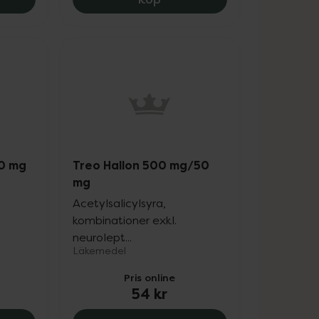
50 mg
Treo Hallon 500 mg/50
mg
0
Acetylsalicylsyra,
kombinationer exkl.
neurolept...
Läkemedel
Pris online
54 kr