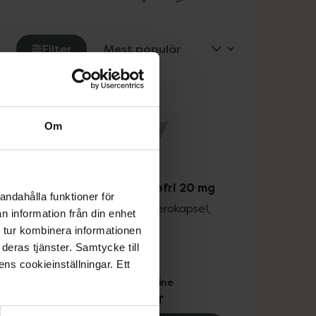
Filter
Om
Omeprazol Apofri 20 mg
andahålla funktioner för
gerad
Omeprazol, Enterokapsel,
n information från din enhet
hård, 14 styck
 tur kombinera informationen
Läkemedel
deras tjänster. Samtycke till
ens cookieinställningar. Ett
Pris online
21 kr