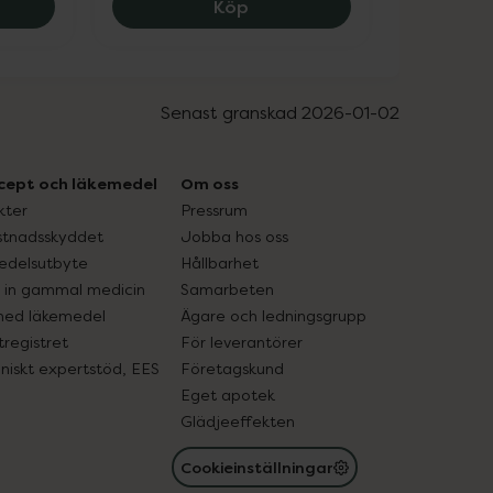
xen Apofri 250 mg, 27 kr.
Treo Hallon 500 mg/50 mg, 
Köp
Senast granskad 2026-01-02
cept och läkemedel
Om oss
kter
Pressrum
tnadsskyddet
Jobba hos oss
edelsutbyte
Hållbarhet
in gammal medicin
Samarbeten
med läkemedel
Ägare och ledningsgrupp
registret
För leverantörer
oniskt expertstöd, EES
Företagskund
Eget apotek
Glädjeeffekten
Cookieinställningar