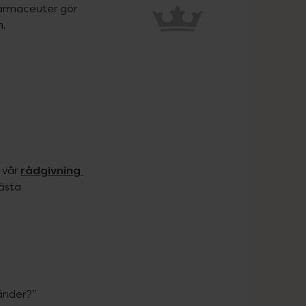
armaceuter gör 
n.
rådgivning 
 vår 
ästa 
nder?”
