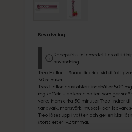
Beskrivning
Receptfritt läkemedel. Läs alltid b
användning.
Treo Hallon – Snabb lindring vid tillfällig v
30 minuter
Treo Hallon brustablett innehåller 500 mg
mg koffein – en kombination som ger smärt
verka inom cirka 30 minuter. Treo lindrar til
tandvärk, mensvärk, muskel- och ledvärk s
Treo löses upp i vatten och ger en klar lös
störst efter 1–2 timmar.