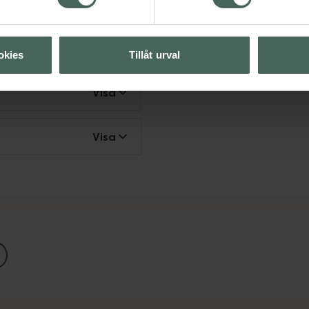
Visa
okies
Tillåt urval
Visa
Visa