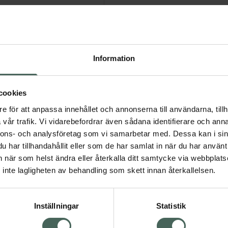
r
ämnen
t
Information
och koffein ·
ernedsättande och
cookies
ekten av acetylsalicylsyra
e för att anpassa innehållet och annonserna till användarna, tillh
vår trafik. Vi vidarebefordrar även sådana identifierare och anna
nnons- och analysföretag som vi samarbetar med. Dessa kan i sin
har tillhandahållit eller som de har samlat in när du har använt 
app som främjar
an när som helst ändra eller återkalla ditt samtycke via webbplats
maker: Original och Citrus
inte lagligheten av behandling som skett innan återkallelsen.
Inställningar
Statistik