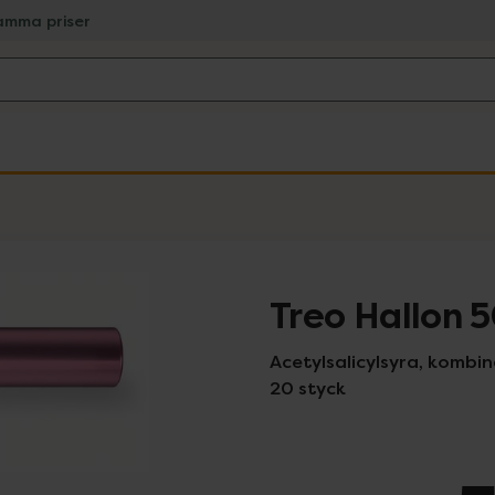
amma priser
Treo Hallon
Acetylsalicylsyra, kombin
20 styck