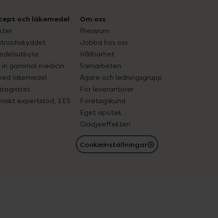
cept och läkemedel
Om oss
kter
Pressrum
tnadsskyddet
Jobba hos oss
edelsutbyte
Hållbarhet
in gammal medicin
Samarbeten
med läkemedel
Ägare och ledningsgrupp
registret
För leverantörer
oniskt expertstöd, EES
Företagskund
Eget apotek
Glädjeeffekten
Cookieinställningar