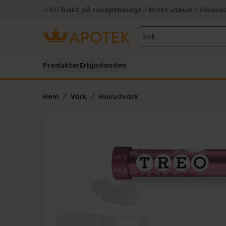
Fri frakt på receptbelagt
Brett utbud
Hälsos
Sök
Produkter
Erbjudanden
Hem
Värk
Huvudvärk
Hoppa över Lista
Lista: . Innehåller 2 objekt.