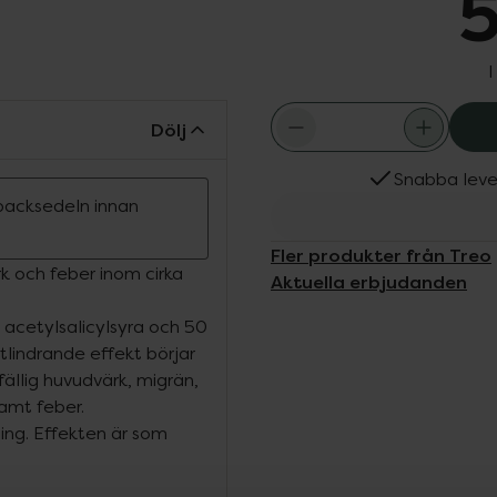
5
I
Dölj
Snabba leve
ipacksedeln innan
Fler produkter från Treo
ärk och feber inom cirka
Aktuella erbjudanden
 acetylsalicylsyra och 50
lindrande effekt börjar
lfällig huvudvärk, migrän,
amt feber.
ning. Effekten är som