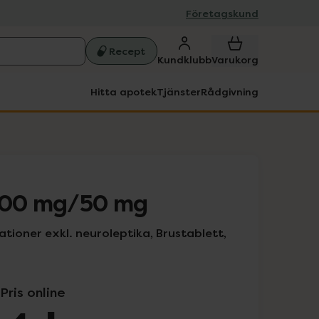
Företagskund
Recept
Kundklubb
Varukorg
Hitta apotek
Tjänster
Rådgivning
 500 mg/50 mg
ationer exkl. neuroleptika, Brustablett,
Pris online