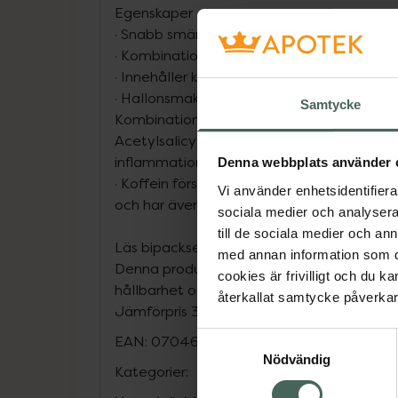
Egenskaper
· Snabb smärtlindring inom cirka 30 minute
· Kombinationseffekt av två verksamma 
· Innehåller koffein med uppiggande effek
· Hallonsmak
Samtycke
Kombinationseffekt med Acetylsalicylsyra 
Acetylsalicylsyra har smärtstillande, feb
inflammationshämmande egenskaper.
Denna webbplats använder 
· Koffein förstärker den smärtstillande eff
Vi använder enhetsidentifierar
och har även en uppiggande effekt.
sociala medier och analysera 
till de sociala medier och a
Läs bipacksedeln noga före användning.
med annan information som du 
Denna produkt är ansluten till Bower, en 
cookies är frivilligt och du k
hållbarhet och källsortering. Upptäck fler s
återkallat samtycke påverkar 
Jämförpris
3,25 kr
/
st
Samtyckesval
EAN:
07046261884068
Nödvändig
Kategorier: