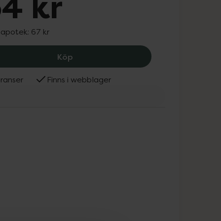
4 kr
 apotek:
67 kr
Treo Hallon 500 mg/50 mg, 54 kr.
Köp
ranser
Finns i webblager