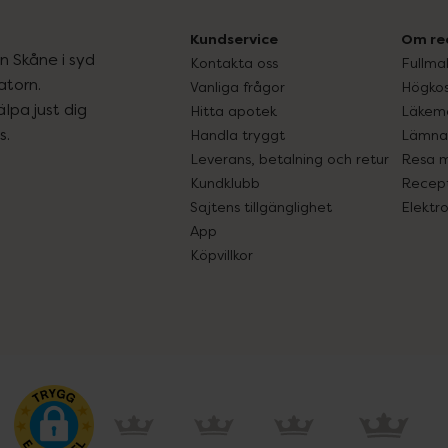
Kundservice
Om re
ån Skåne i syd
Kontakta oss
Fullma
atorn.
Vanliga frågor
Högkos
lpa just dig
Hitta apotek
Läkem
s.
Handla tryggt
Lämna 
Leverans, betalning och retur
Resa 
Kundklubb
Recept
Sajtens tillgänglighet
Elektr
App
Köpvillkor