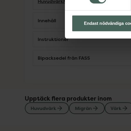
Huvudvärk
Migrän
Värk
Innehåll
Endast nödvändiga co
Instruktioner
Bipacksedel från FASS
Upptäck flera produkter inom
Huvudvärk
Migrän
Värk