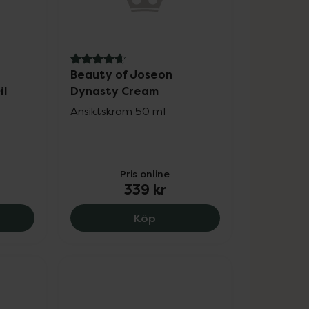
4.7 av 5 i omdöme
Beauty of Joseon
il
Dynasty Cream
Ansiktskräm 50 ml
Pris online
339 kr
eng + Retinal, 195 kr.
y of Joseon Ginseng Cleansing Oil, 259 kr.
Beauty of Joseon Dynasty 
Köp