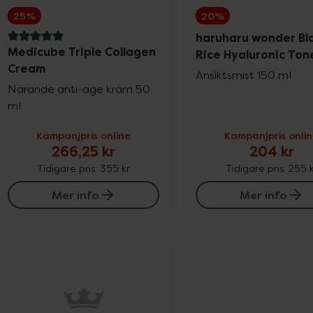
25%
20%
haruharu wonder Bl
5 av 5 i omdöme
Medicube Triple Collagen
Rice Hyaluronic Ton
Cream
Ansiktsmist 150 ml
Närande anti-age kräm 50
ml
Kampanjpris online
Kampanjpris onli
266,25 kr
204 kr
Tidigare pris:
355 kr
Tidigare pris:
255 k
Mer info
Mer info