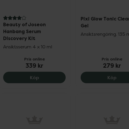
Pixi Glow Tonic Clea
4 av 5 i omdöme
Beauty of Joseon
Gel
Hanbang Serum
Ansiktsrengöring. 135 
Discovery Kit
Ansiktsserum 4 x 10 ml
Pris online
Pris online
339 kr
279 kr
Beauty of Joseon Hanbang Serum Disco
Pixi 
Köp
Köp