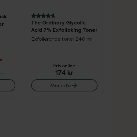
ack
4.7 av 5 i omdöme
The Ordinary Glycolic
er
Acid 7% Exfoliating Toner
Exfolierande toner 240 ml
ne
Pris online
174 kr
r
Mer info