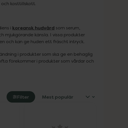
och kosttillskott.
koreansk hudvård
ens i 
 som serum, 
h mjukgörande känsla. I vissa produkter 
n och kan ge huden ett fräscht intryck.
ändning i produkter som ska ge en behaglig 
ofta förekommer i produkter som vårdar och 
Filter