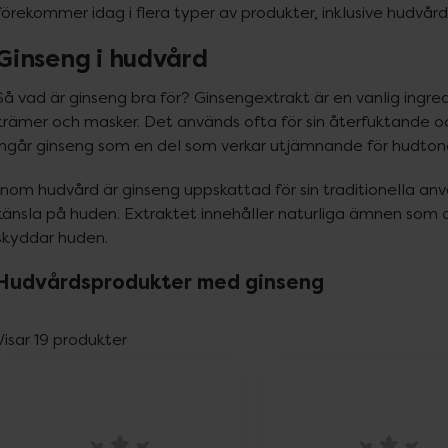
förekommer idag i flera typer av produkter, inklusive hudvård 
Ginseng i hudvård
Så vad är ginseng bra för? Ginsengextrakt är en vanlig ingredi
krämer och masker. Det används ofta för sin återfuktande oc
ingår ginseng som en del som verkar utjämnande för hudtone
Inom hudvård är ginseng uppskattad för sin traditionella anv
känsla på huden. Extraktet innehåller naturliga ämnen som 
skyddar huden.
Hudvårdsprodukter med ginseng
Visar 19 produkter