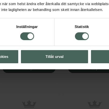
an när som helst ändra eller återkalla ditt samtycke via webbplats
inte lagligheten av behandling som skett innan återkallelsen.
5 av 5 i omdöme
4.3 av 5 i omdöme
BABOR Deep Cleansing
Beauty of Joseon R
Inställningar
Statistik
Foam
Serum Ginseng + Sna
Mucin
Rengöringsmousse 200 ml
Ansiktsserum 30 ml
Pris online
Pris online
okies
Tillåt urval
329 kr
235 kr
BABOR Deep Cleansing Foam, 329 kr.
Beaut
Köp
Köp