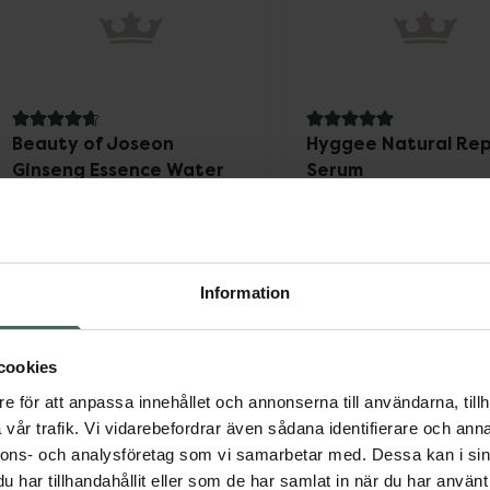
4.7 av 5 i omdöme
5 av 5 i omdöme
Beauty of Joseon
Hyggee Natural Rep
Ginseng Essence Water
Serum
Essence 150 ml
Utjämnande serum 30
Pris online
Pris online
209 kr
159 kr
Information
Beauty of Joseon Ginseng Essence Wat
Hygge
Köp
Köp
cookies
e för att anpassa innehållet och annonserna till användarna, tillh
vår trafik. Vi vidarebefordrar även sådana identifierare och anna
nnons- och analysföretag som vi samarbetar med. Dessa kan i sin
har tillhandahållit eller som de har samlat in när du har använt 