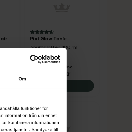
4.7 av 5 i omdöme
air
Pixi Glow Tonic
Ansiktsvatten. 100 ml
 ml
Pris online
179 kr
Om
er, 209 kr.
e Natural Repair Serum, 159 kr.
Pixi Glow Tonic, 179 kr.
Köp
andahålla funktioner för
n information från din enhet
 tur kombinera informationen
deras tjänster. Samtycke till