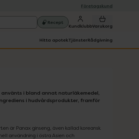
Företagskund
Recept
Kundklubb
Varukorg
Hitta apotek
Tjänster
Rådgivning
t använts i bland annat naturläkemedel, 
 ingrediens i hudvårdsprodukter, framför 
ten är Panax ginseng, även kallad koreansk 
nell användning i östra Asien och 