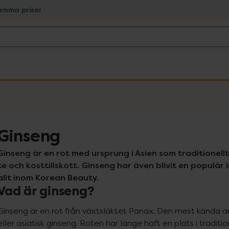
amma priser
Ginseng
Ginseng är en rot med ursprung i Asien som traditionell
te och kosttillskott. Ginseng har även blivit en populär
allt inom Korean Beauty.
Vad är ginseng?
Ginseng är en rot från växtsläktet Panax. Den mest kända ar
eller asiatisk ginseng. Roten har länge haft en plats i traditio