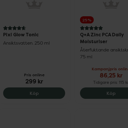
25%
4.7 av 5 i omdöme
5 av 5 i omdöme
Pixi Glow Tonic
Q+A Zinc PCA Daily
Moisturiser
Ansiktsvatten. 250 ml
Återfuktande ansikts
75 ml
Kampanjpris onli
86,25 kr
Pris online
299 kr
Tidigare pris:
115 k
Pixi Glow Tonic, 299 kr.
Q+A Z
Köp
Köp