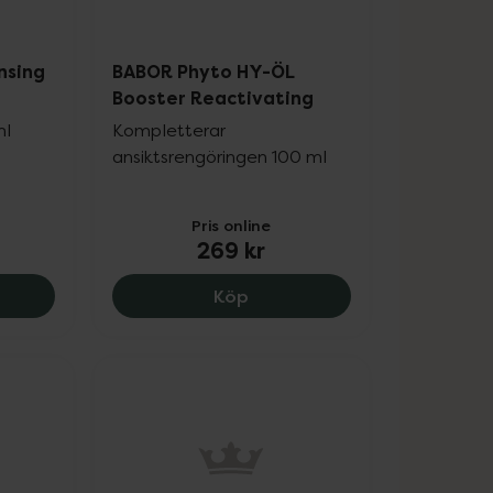
nsing
BABOR Phyto HY-ÖL
Booster Reactivating
ml
Kompletterar
ansiktsrengöringen 100 ml
Pris online
269 kr
very Kit, 339 kr.
Glow Tonic Cleansing Gel, 279 kr.
BABOR Phyto HY-ÖL Booster
Köp