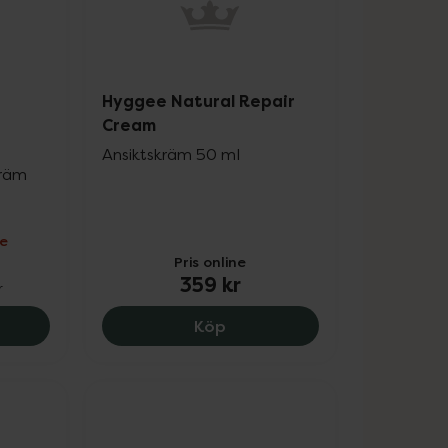
Hyggee Natural Repair
Cream
Ansiktskräm 50 ml
kräm
ne
Pris online
359 kr
r
inc PCA Daily Moisturiser, 86.25 kr.
Hyggee Natural Repair Crea
Köp