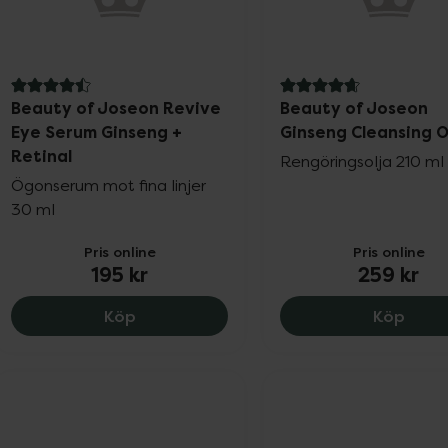
4.5 av 5 i omdöme
4.8 av 5 i omdöme
Beauty of Joseon Revive
Beauty of Joseon
Eye Serum Ginseng +
Ginseng Cleansing O
Retinal
Rengöringsolja 210 ml
Ögonserum mot fina linjer
30 ml
Pris online
Pris online
195 kr
259 kr
Beauty of Joseon Revive Eye Serum Gins
Beaut
Köp
Köp