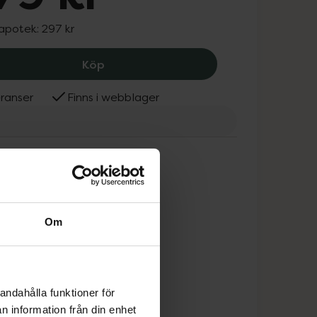
 apotek:
297 kr
Pixi Glow Tonic Cleansing Gel, 279 kr.
Köp
ranser
Finns i webblager
Om
andahålla funktioner för
n information från din enhet