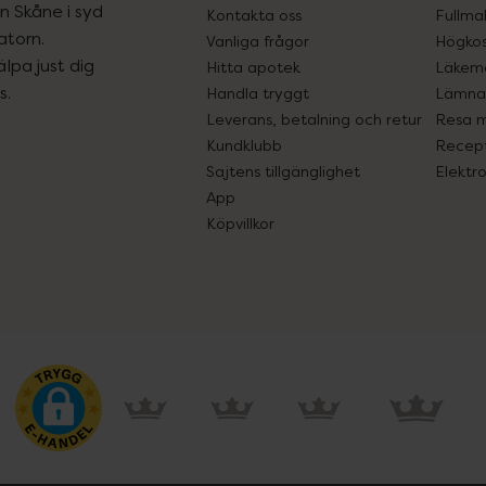
ån Skåne i syd
Kontakta oss
Fullma
atorn.
Vanliga frågor
Högkos
lpa just dig
Hitta apotek
Läkem
s.
Handla tryggt
Lämna 
Leverans, betalning och retur
Resa 
Kundklubb
Recept
Sajtens tillgänglighet
Elektr
App
Köpvillkor