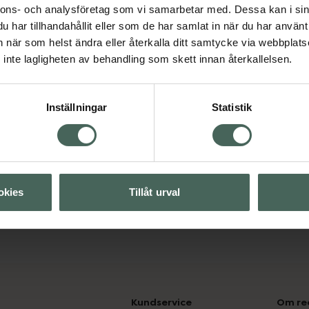
nnons- och analysföretag som vi samarbetar med. Dessa kan i sin
har tillhandahållit eller som de har samlat in när du har använt 
an när som helst ändra eller återkalla ditt samtycke via webbplats
Visa
inte lagligheten av behandling som skett innan återkallelsen.
Visa
Inställningar
Statistik
okies
Tillåt urval
Kundservice
Om re