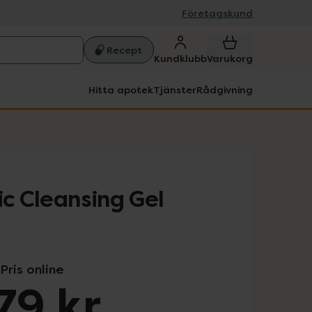
Företagskund
Recept
Kundklubb
Varukorg
Hitta apotek
Tjänster
Rådgivning
ic Cleansing Gel
Pris online
79 kr