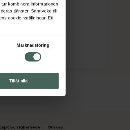
 tur kombinera informationen
deras tjänster. Samtycke till
ens cookieinställningar. Ett
Marknadsföring
Tillåt alla
cept och läkemedel
Om oss