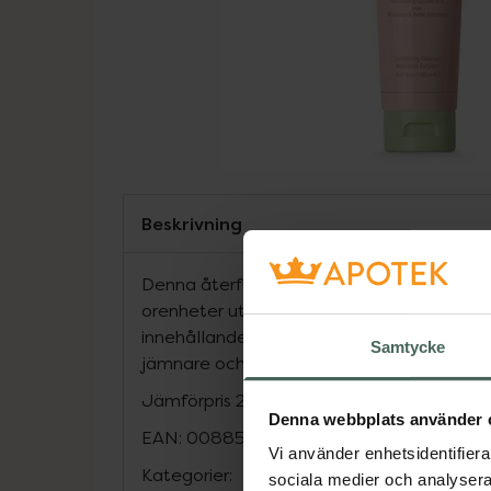
Beskrivning
Denna återfuktande rengöringsgel tar eff
orenheter utan att torka ut huden. Med en
innehållandes aloe vera, ginseng och glyk
Samtycke
jämnare och klarare. Vegansk.
Jämförpris
2200 kr
/
l
Denna webbplats använder 
EAN:
00885190812622
Vi använder enhetsidentifierar
Kategorier:
sociala medier och analysera 