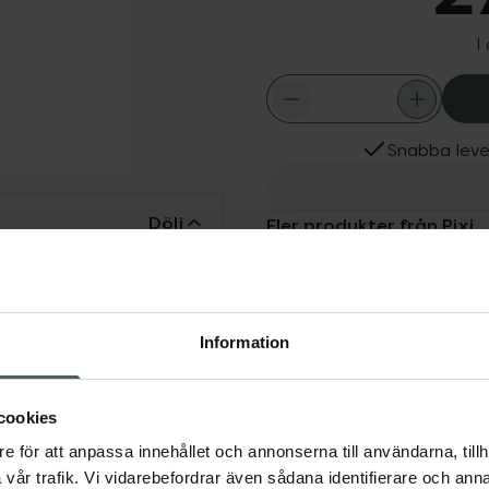
I
Snabba leve
Dölj
Fler produkter från Pixi
Aktuella erbjudanden
ektivt bort makeup och
 unik blandning
olsyra lämnar det huden
Information
cookies
e för att anpassa innehållet och annonserna till användarna, tillh
vår trafik. Vi vidarebefordrar även sådana identifierare och anna