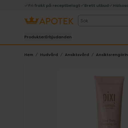
Fri frakt på receptbelagt
Brett utbud
Hälsos
Sök
Produkter
Erbjudanden
Hem
Hudvård
Ansiktsvård
Ansiktsrengöri
Hoppa över Lista
Lista: . Innehåller 1 objekt.