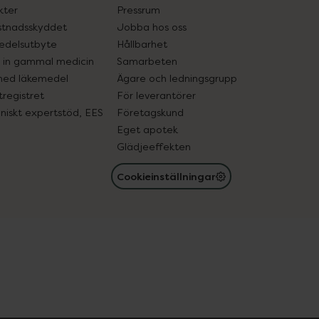
kter
Pressrum
tnadsskyddet
Jobba hos oss
edelsutbyte
Hållbarhet
in gammal medicin
Samarbeten
med läkemedel
Ägare och ledningsgrupp
registret
För leverantörer
oniskt expertstöd, EES
Företagskund
Eget apotek
Glädjeeffekten
Cookieinställningar