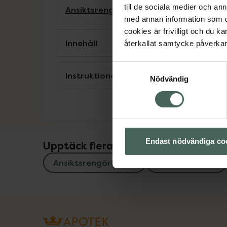
till de sociala medier och a
Ansiktsrengöring
Ansiktsvård
med annan information som du 
cookies är frivilligt och du k
Innehåll
återkallat samtycke påverkar 
Samtyckesval
Instruktioner
Nödvändig
Endast nödvändiga co
Upptäck flera produkter inom
Ansiktsrengöring
Ansiktsvård