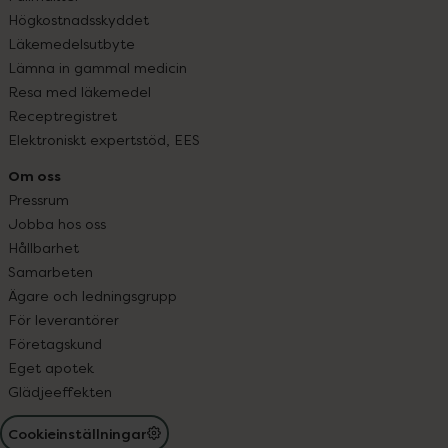
Högkostnadsskyddet
Läkemedelsutbyte
Lämna in gammal medicin
Resa med läkemedel
Receptregistret
Elektroniskt expertstöd, EES
Om oss
Pressrum
Jobba hos oss
Hållbarhet
Samarbeten
Ägare och ledningsgrupp
För leverantörer
Företagskund
Eget apotek
Glädjeeffekten
Cookieinställningar