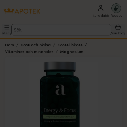
Kundklubb
Recept
Sök
Meny
Varukorg
Hem
Kost och hälsa
Kosttillskott
Vitaminer och mineraler
Magnesium
Hoppa över Lista
Lista: . Innehåller 1 objekt.