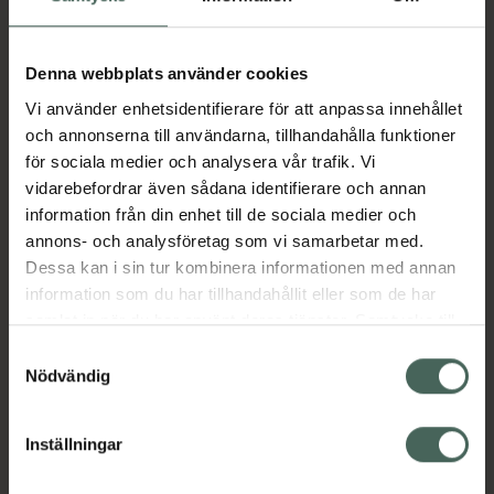
vitamin B6 och vitamin B12 bidrar bland annat
till normal energiomsättning. Vitamin B12,
pantotensyra och magnesium bidrar till att
Denna webbplats använder cookies
minska trötthet och utmattning.
Pantotensyra bidrar till normal mental
Vi använder enhetsidentifierare för att anpassa innehållet
prestationsförmåga. Panax Ginseng kan
och annonserna till användarna, tillhandahålla funktioner
hjälpa till att bibehålla en fysisk och mental
för sociala medier och analysera vår trafik. Vi
kapacitet. Rekommenderad daglig dos: 1
vidarebefordrar även sådana identifierare och annan
kapsel dagligen med måltid.
information från din enhet till de sociala medier och
annons- och analysföretag som vi samarbetar med.
Jämförpris
2,32 kr
/
st
Dessa kan i sin tur kombinera informationen med annan
EAN:
07331985406093
information som du har tillhandahållit eller som de har
samlat in när du har använt deras tjänster. Samtycke till
Kategorier:
cookies är frivilligt och du kan när som helst ändra eller
Samtyckesval
Kost och hälsa
Magnesium
Magnesium
återkalla ditt samtycke via webbplatsens
Nödvändig
Vitaminer och mineraler
cookieinställningar. Ett återkallat samtycke påverkar inte
Vitaminer och mineraler
lagligheten av behandling som skett innan återkallelsen.
Inställningar
Innehåll
Visa