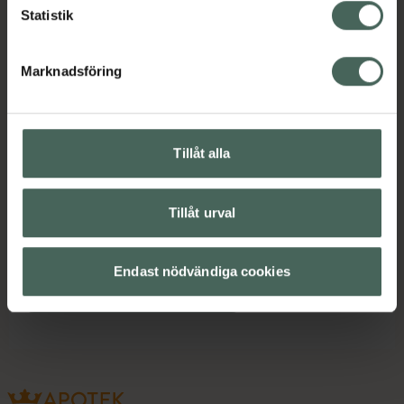
Statistik
Instruktioner
Visa
Marknadsföring
Upptäck flera produkter inom
Tillåt alla
Kost och hälsa
Magnesium
Tillåt urval
Magnesium
Vitaminer och mineraler
Endast nödvändiga cookies
Vitaminer och mineraler