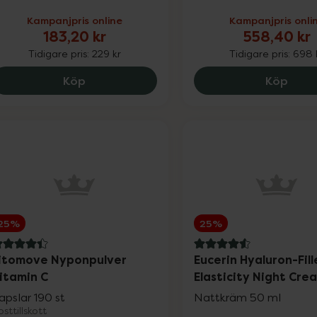
Kampanjpris online
Kampanjpris onli
183,20 kr
558,40 kr
Tidigare pris:
229 kr
Tidigare pris:
698 
Hylo Dual, 183.2 kr.
Medik
Köp
Köp
Nyheter
25%
25%
.4 av 5 i omdöme
4.6 av 5 i omdöme
itomove Nyponpulver
Eucerin Hyaluron-Fill
itamin C
Elasticity Night Cre
apslar 190 st
Nattkräm 50 ml
Varumärken
sttillskott