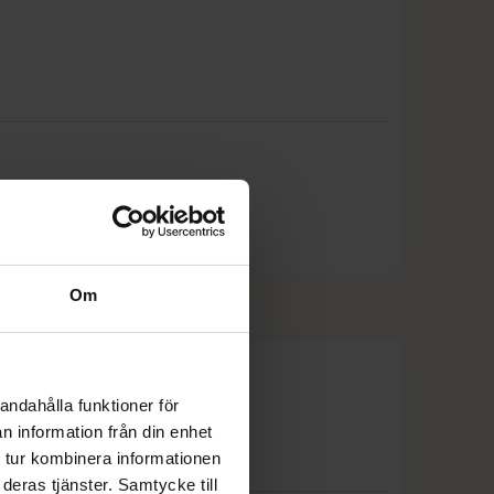
25%
25%
20%
20%
25%
25%
Om
25%
20%
andahålla funktioner för
n information från din enhet
20%
 tur kombinera informationen
deras tjänster. Samtycke till
20%