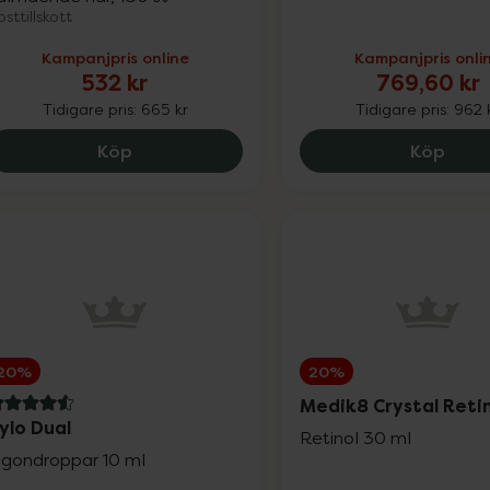
sttillskott
Kampanjpris online
Kampanjpris onli
532 kr
769,60 kr
Tidigare pris:
665 kr
Tidigare pris:
962 
Priorin Kapslar, 532 kr.
Medik
Köp
Köp
20%
20%
Medik8 Crystal Retin
.6 av 5 i omdöme
ylo Dual
Retinol 30 ml
gondroppar 10 ml