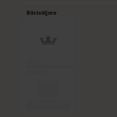
Alpine
Bästsäljare
Benton Cosmetics
Hoppa över Lista
Lista: . Innehåller 1 objekt.
Björn Axén
Clearlii
Dr. Bronner's
Elotrans
Eucerin
Eucerin Sol
Forest Kids
GetTested