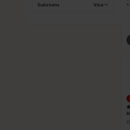
Substans
Visa
Ko
Weleda
Wella Professionals
Wellibites
Wild
Nailner och Wortie
Vårt eget varumärke
Solskydd
Ansiktsvård
4
H
Kosttillskott
Ö
Vårt eget varumärke