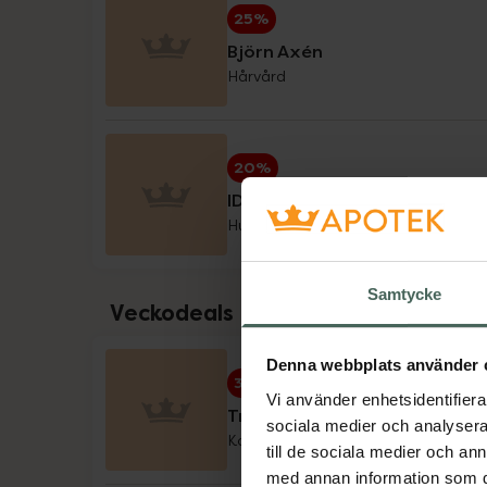
25%
Little Cirkus
Björn Axén
Hårvård
Medicube
Medik8
20%
Milpro Vet
IDA WARG Beauty
Hud- & hårvård
Nioxin
Nyttoteket
Samtycke
Veckodeals
Pharbio, Pikasol, Litomove, Active Care & 
Denna webbplats använder 
Physiomer
30%
Vi använder enhetsidentifierar
Trace Minerals veckodeal
sociala medier och analysera 
Priorin
Kosttillskott
till de sociala medier och a
med annan information som du 
Pureness