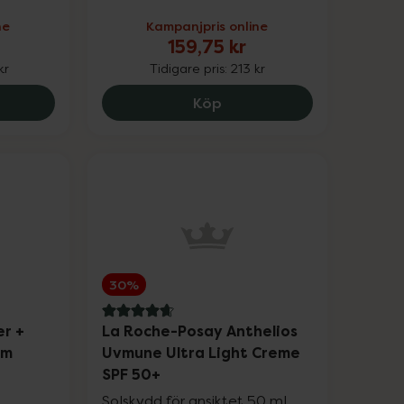
ne
Kampanjpris online
Upp till 25%
159,75 kr
kr
Tidigare pris:
213 kr
Upp till 30%
8 Crystal Retinal 6, 558.4 kr.
Nyttoteket Clean Collage
Köp
Upp till 30%
Upp till 30%
30%
4.8 av 5 i omdöme
er +
La Roche-Posay Anthelios
am
Uvmune Ultra Light Creme
SPF 50+
Solskydd för ansiktet 50 ml