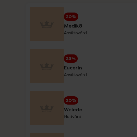
På kampanj nu
Hansaplast
20%
Haruharu Wonder
Medik8
Ansiktsvård
Helhetshälsa
Holistic
25%
IDA WARG Beauty
Eucerin
Ansiktsvård
IsaDora
iWhite
20%
Klimadynon
Weleda
Hudvård
La'dor
L-Argiplex veckodeal