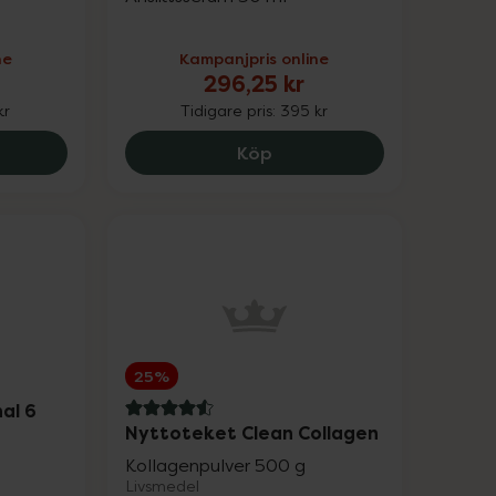
20%
ne
Kampanjpris online
296,25 kr
25%
kr
Tidigare pris:
395 kr
25%
8 Crystal Retinal 10, 769.6 kr.
Eucerin Anti-Pigment Dua
Köp
15%
20%
25%
Upp till 30%
25%
Upp till 25%
al 6
4.6 av 5 i omdöme
Nyttoteket Clean Collagen
Upp till 25%
Kollagenpulver 500 g
Livsmedel
Upp till 30%