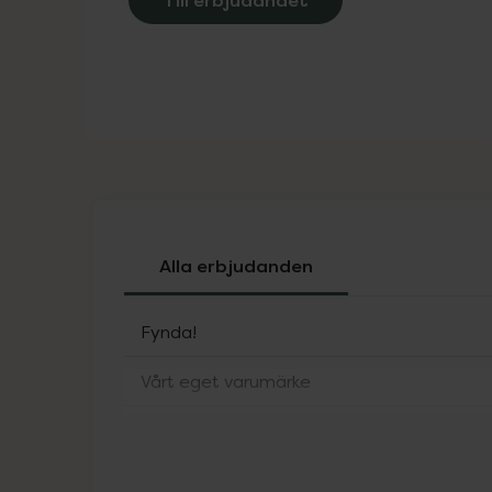
Alla erbjudanden
Fynda!
Vårt eget varumärke
ACO Sol
Alfons Åberg