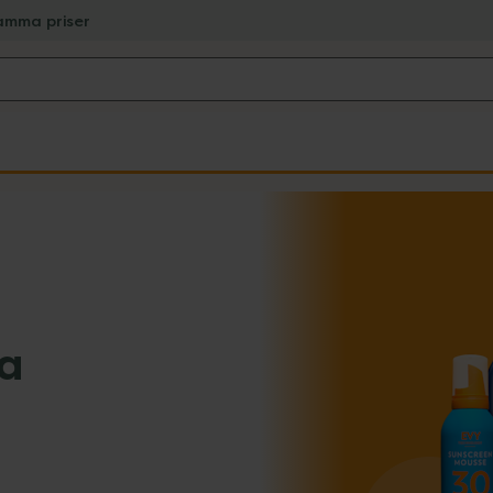
amma priser
ra