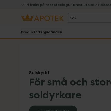
Fri frakt på receptbelagt
Brett utbud
Hälsos
Sök
Produkter
Erbjudanden
Hoppa över Lista
Lista: . Innehåller 9 objekt.
Solskydd
För små och sto
soldyrkare
Till erbjudandet