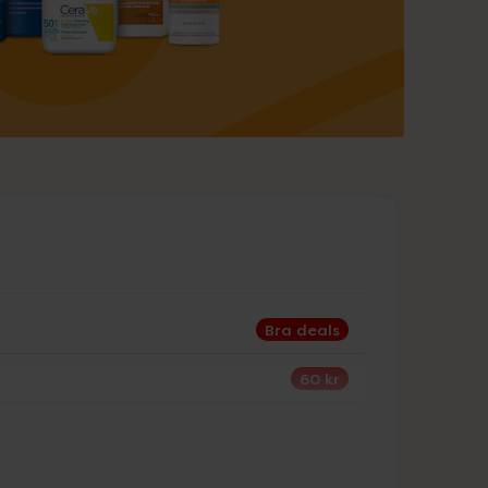
Bra deals
60 kr
30%
25%