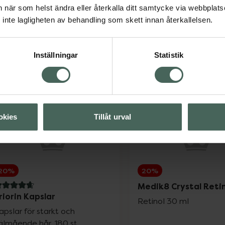
an när som helst ändra eller återkalla ditt samtycke via webbplats
inte lagligheten av behandling som skett innan återkallelsen.
Inställningar
Statistik
okies
Tillåt urval
20%
20%
Medik8 Crystal Retin
.7 av 5 i omdöme
riorin Kapslar
Retinol 30 ml
apslar för starkt och
älmående hår, 180 st