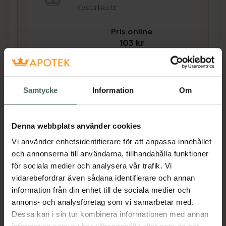
Kosttillskott
Pris online
103 kr
Köp båda för
:
339 kr
Köp båda
Samtycke
Information
Om
Beskrivning
Dölj
Denna webbplats använder cookies
Vi använder enhetsidentifierare för att anpassa innehållet
och annonserna till användarna, tillhandahålla funktioner
Kosttillskott. Rekommenderad
för sociala medier och analysera vår trafik. Vi
daglig dos bör inte överskridas.
vidarebefordrar även sådana identifierare och annan
Kosttillskott bör inte ersätta en
information från din enhet till de sociala medier och
varierad kost och en hälsosam
annons- och analysföretag som vi samarbetar med.
livsstil. Förvaras utom räckhåll för
Dessa kan i sin tur kombinera informationen med annan
små barn.