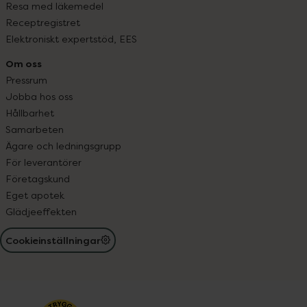
Resa med läkemedel
Receptregistret
Elektroniskt expertstöd, EES
Om oss
Pressrum
Jobba hos oss
Hållbarhet
Samarbeten
Ägare och ledningsgrupp
För leverantörer
Företagskund
Eget apotek
Glädjeeffekten
Cookieinställningar