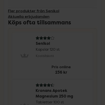
Fler produkter från Senikol
Aktuella erbjudanden
Köps ofta tillsammans
4 av 5 i omdöme
Senikol
Kapslar 120 st
Kosttillskott
Pris online
236 kr
4.4 av 5 i omdöme
Kronans Apotek
Magnesium 250 mg
Tabletter 100 st