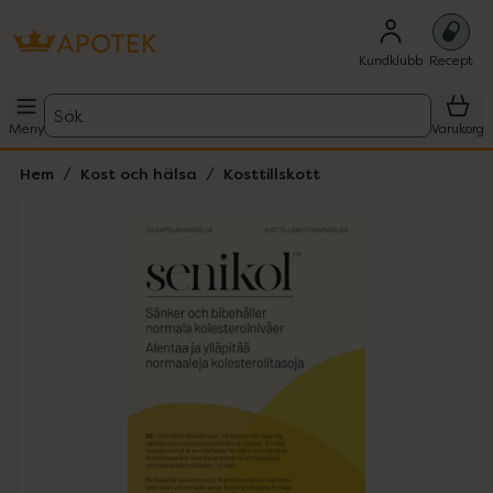
Kundklubb
Recept
Sök
Meny
Varukorg
Hem
Kost och hälsa
Kosttillskott
Hoppa över Lista
Lista: . Innehåller 1 objekt.