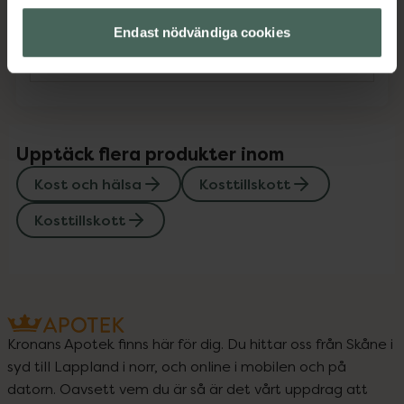
Endast nödvändiga cookies
Instruktioner
Visa
Upptäck flera produkter inom
Kost och hälsa
Kosttillskott
Kosttillskott
Kronans Apotek finns här för dig. Du hittar oss från Skåne i
syd till Lappland i norr, och online i mobilen och på
datorn. Oavsett vem du är så är det vårt uppdrag att