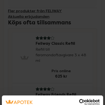
Fler produkter från FELIWAY
Aktuella erbjudanden
Köps ofta tillsammans
4.1 av 5 i omdöme
Feliway Classic Refill
Refill till
feromondoftavgivare 3 x 48
ml
Pris online
625 kr
4 av 5 i omdöme
Feliway Friends Refill
Refill till