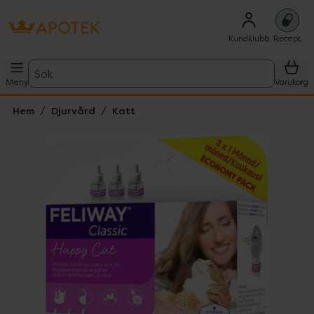
Kundklubb
Recept
Sök
Meny
Varukorg
Hem
Djurvård
Katt
Hoppa över Lista
Lista: . Innehåller 1 objekt.