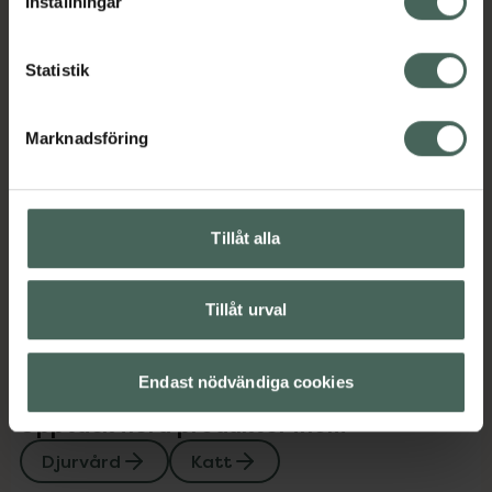
Inställningar
EAN:
03411112974115
Kategorier:
Statistik
Djurvård
Katt
Marknadsföring
Omdömen
Visa
Innehåll
Visa
Tillåt alla
Instruktioner
Visa
Tillåt urval
Endast nödvändiga cookies
Upptäck flera produkter inom
Djurvård
Katt