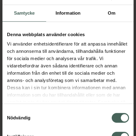
feromondoftavgivare 3 x 48
ml
Samtycke
Information
Om
Pris online
625 kr
Denna webbplats använder cookies
Köp båda för
:
1250 kr
Vi använder enhetsidentifierare för att anpassa innehållet
och annonserna till användarna, tillhandahålla funktioner
Köp båda
för sociala medier och analysera vår trafik. Vi
vidarebefordrar även sådana identifierare och annan
information från din enhet till de sociala medier och
Beskrivning
Dölj
annons- och analysföretag som vi samarbetar med.
Dessa kan i sin tur kombinera informationen med annan
Refill till FELIWAY Classic Doftavgivare som
information som du har tillhandahållit eller som de har
hjälper din katt att koppla av och känna
samlat in när du har använt deras tjänster. Samtycke till
trygghet i hemmet. 4 veckors kontinuerlig
cookies är frivilligt och du kan när som helst ändra eller
Samtyckesval
effekt per refill.
återkalla ditt samtycke via webbplatsens
Nödvändig
cookieinställningar. Ett återkallat samtycke påverkar inte
Jämförpris
4791,67 kr
/
l
lagligheten av behandling som skett innan återkallelsen.