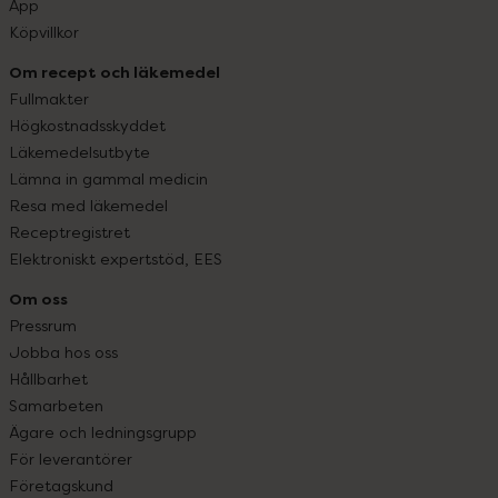
App
Köpvillkor
Om recept och läkemedel
Fullmakter
Högkostnadsskyddet
Läkemedelsutbyte
Lämna in gammal medicin
Resa med läkemedel
Receptregistret
Elektroniskt expertstöd, EES
Om oss
Pressrum
Jobba hos oss
Hållbarhet
Samarbeten
Ägare och ledningsgrupp
För leverantörer
Företagskund