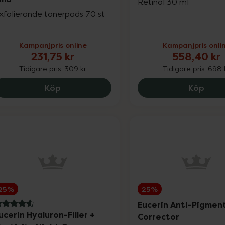
Retinol 30 ml
xfolierande tonerpads 70 st
Kampanjpris online
Kampanjpris onli
231,75 kr
558,40 kr
Tidigare pris:
309 kr
Tidigare pris:
698 
Medicube Zero Pore Pad Mild, 231.75 kr.
Medik
Köp
Köp
25%
25%
Eucerin Anti-Pigmen
.6 av 5 i omdöme
ucerin Hyaluron-Filler +
Corrector