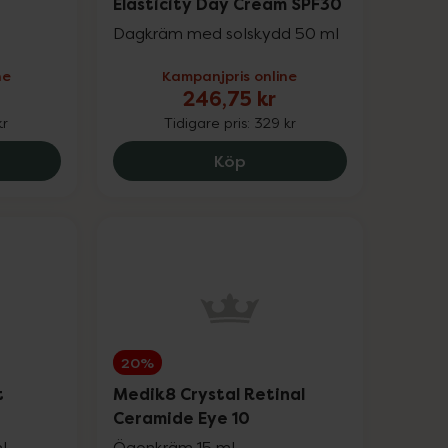
Elasticity Day Cream SPF30
Dagkräm med solskydd 50 ml
ne
Kampanjpris online
246,75 kr
kr
Tidigare pris:
329 kr
 Cream, 254.25 kr.
in Anti-Pigment Spot Corrector, 149.25 kr.
Eucerin Hyaluron-Filler +
Köp
20%
t
Medik8 Crystal Retinal
Ceramide Eye 10
l
Ögonkräm 15 ml