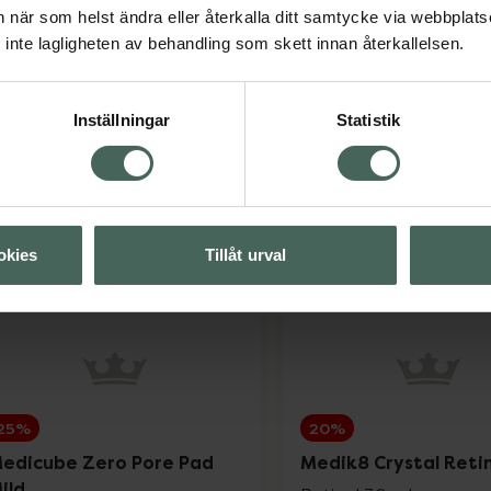
ormal hy
Nattkräm 50 ml
an när som helst ändra eller återkalla ditt samtycke via webbplats
nsiktsvatten Oparfymerad,
inte lagligheten av behandling som skett innan återkallelsen.
00 ml
Kampanjpris online
Kampanjpris onli
Inställningar
Statistik
48,75 kr
224,25 kr
Tidigare pris:
65 kr
Tidigare pris:
299 
Kronans Apotek Ansiktsvatten Torr & Nor
Eucer
Köp
Köp
okies
Tillåt urval
25%
20%
edicube Zero Pore Pad
Medik8 Crystal Retin
ild