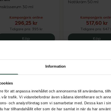
Nattkräm 50 ml
nsiktsserum 30 ml
Kampanjpris online
Kampanjpris onli
296,25 kr
517,60 kr
Tidigare pris:
395 kr
Tidigare pris:
647 
Eucerin Anti-Pigment Dual Serum, 296.25
Medi
Köp
Köp
Information
cookies
25%
25%
e för att anpassa innehållet och annonserna till användarna, tillh
vår trafik. Vi vidarebefordrar även sådana identifierare och anna
.2 av 5 i omdöme
4.5 av 5 i omdöme
ronans Apotek
Eucerin Anti-Pigmen
nnons- och analysföretag som vi samarbetar med. Dessa kan i sin
nsiktsvatten Torr &
Care
har tillhandahållit eller som de har samlat in när du har använt 