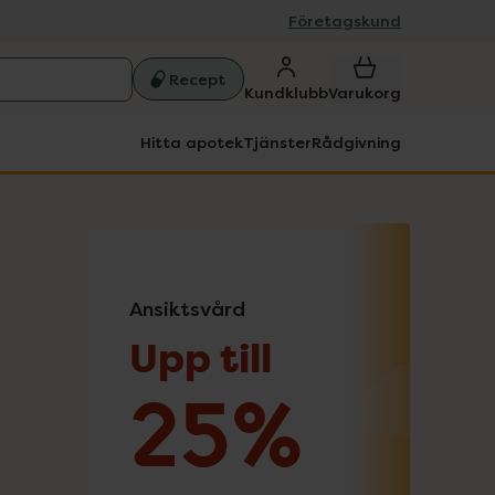
Företagskund
Recept
Kundklubb
Varukorg
Hitta apotek
Tjänster
Rådgivning
Ansiktsvård
Upp till
25%