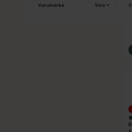
Varumärke
Visa
R
4
E
S