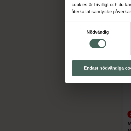
N
cookies är frivilligt och du k
A
återkallat samtycke påverkar 
2
Samtyckesval
Nödvändig
Endast nödvändiga co
M
M