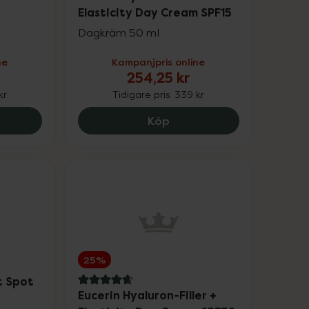
Elasticity Day Cream SPF15
Dagkräm 50 ml
ne
Kampanjpris online
254,25 kr
kr
Tidigare pris:
339 kr
8 Crystal Retinal 6, 558.4 kr.
Eucerin Hyaluron Filler +
Köp
25%
t Spot
4.7 av 5 i omdöme
Eucerin Hyaluron-Filler +