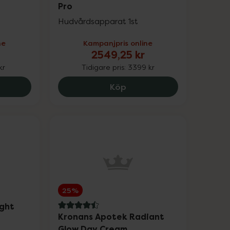
Pro
Hudvårdsapparat 1st
ne
Kampanjpris online
2549,25 kr
kr
Tidigare pris:
3399 kr
8 Crystal Retinal 3, 567.2 kr.
Medicube Age-R Booster 
Köp
25%
ght
4.5 av 5 i omdöme
Kronans Apotek Radiant
Glow Day Cream