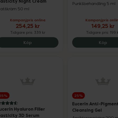
lasticity Night Cream
Punktbehandling 5 ml
attkräm 50 ml
Kampanjpris online
Kampanjpris onli
254,25 kr
149,25 kr
Tidigare pris:
339 kr
Tidigare pris:
199 
Eucerin Hyaluron-Filler + Elasticity Night
Eucer
Köp
Köp
25%
25%
Eucerin Anti-Pigmen
.6 av 5 i omdöme
ucerin Hyaluron Filler
Cleansing Gel
lasticity 3D Serum
Ansiktsrengöring 200 m