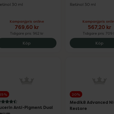
etinol 30 ml
Retinol 30 ml
Kampanjpris online
Kampanjpris onli
769,60 kr
567,20 kr
Tidigare pris:
962 kr
Tidigare pris:
709 
Medik8 Crystal Retinal 10, 769.6 kr.
Medik
Köp
Köp
25%
20%
Medik8 Advanced Ni
.5 av 5 i omdöme
ucerin Anti-Pigment Dual
Restore
erum