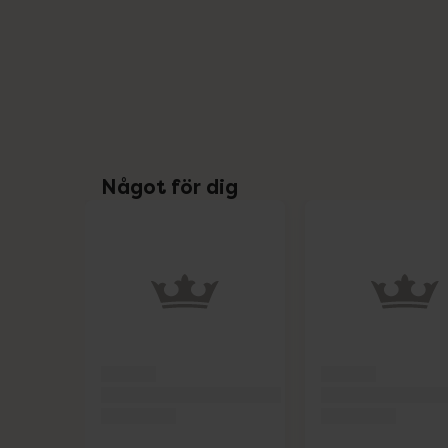
Något för dig
Hoppa över Lista
Lista: . Innehåller 4 objekt.