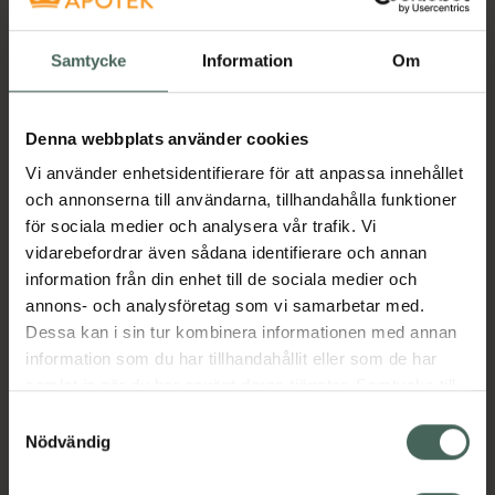
Tidigare pris:
139 kr
Samtycke
Information
Om
Köp båda för
:
356,25 kr
Köp båda
Denna webbplats använder cookies
Vi använder enhetsidentifierare för att anpassa innehållet
Beskrivning
Dölj
och annonserna till användarna, tillhandahålla funktioner
för sociala medier och analysera vår trafik. Vi
vidarebefordrar även sådana identifierare och annan
Medicinteknisk produkt.
information från din enhet till de sociala medier och
Tillverkaren garanterar genom
annons- och analysföretag som vi samarbetar med.
CE-märkning att produkten är
Dessa kan i sin tur kombinera informationen med annan
säker att använda och uppfyller
information som du har tillhandahållit eller som de har
gällande krav.
samlat in när du har använt deras tjänster. Samtycke till
cookies är frivilligt och du kan när som helst ändra eller
Samtyckesval
Dokumenterad effekt (100 %) på att Hedrin
återkalla ditt samtycke via webbplatsens
Nödvändig
Once dödar lus och ägg på bara 15 minuter
cookieinställningar. Ett återkallat samtycke påverkar inte
med endast en behandling. Enda produkten
lagligheten av behandling som skett innan återkallelsen.