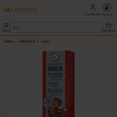
Kundklubb
Recept
Sök
Meny
Varukorg
Hem
Hårvård
Löss
Hoppa över Lista
Lista: . Innehåller 1 objekt.