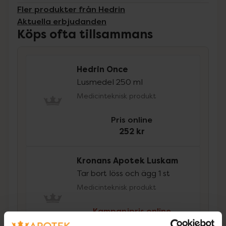
Fler produkter från Hedrin
Aktuella erbjudanden
Köps ofta tillsammans
Hedrin Once
Lusmedel 250 ml
Medicinteknisk produkt
Pris online
252 kr
Kronans Apotek Luskam
Tar bort löss och ägg 1 st
Medicinteknisk produkt
Kampanjpris online
104,25 kr