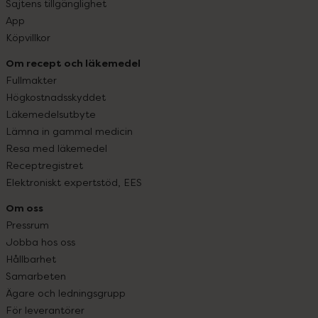
Sajtens tillgänglighet
App
Köpvillkor
Om recept och läkemedel
Fullmakter
Högkostnadsskyddet
Läkemedelsutbyte
Lämna in gammal medicin
Resa med läkemedel
Receptregistret
Elektroniskt expertstöd, EES
Om oss
Pressrum
Jobba hos oss
Hållbarhet
Samarbeten
Ägare och ledningsgrupp
För leverantörer