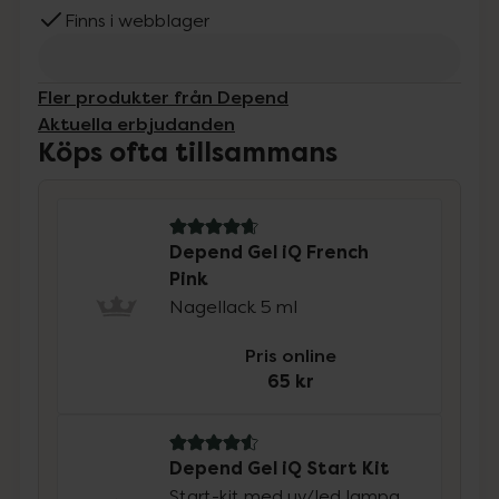
Finns i webblager
Fler produkter från Depend
Aktuella erbjudanden
Köps ofta tillsammans
4.9 av 5 i omdöme
Depend Gel iQ French
Pink
Nagellack 5 ml
Pris online
65 kr
4.6 av 5 i omdöme
Depend Gel iQ Start Kit
Start-kit med uv/led lampa