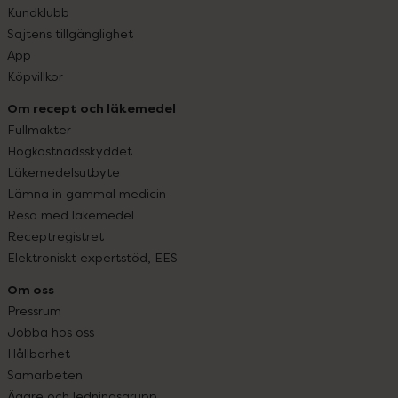
Kundklubb
Sajtens tillgänglighet
App
Köpvillkor
Om recept och läkemedel
Fullmakter
Högkostnadsskyddet
Läkemedelsutbyte
Lämna in gammal medicin
Resa med läkemedel
Receptregistret
Elektroniskt expertstöd, EES
Om oss
Pressrum
Jobba hos oss
Hållbarhet
Samarbeten
Ägare och ledningsgrupp