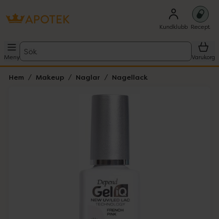
Kundklubb
Recept
Sök
Meny
Varukorg
Hem
Makeup
Naglar
Nagellack
Hoppa över Lista
Lista: . Innehåller 1 objekt.