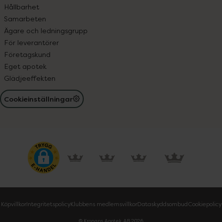
Hållbarhet
Samarbeten
Ägare och ledningsgrupp
För leverantörer
Företagskund
Eget apotek
Glädjeeffekten
Cookieinställningar
Köpvillkor
Integritetspolicy
Klubbens medlemsvillkor
Dataskyddsombud
Cookiepolicy
© Kronans Apotek AB
2026