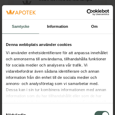
Pris online
405 kr
Köp båda för
:
Samtycke
Information
Om
454 kr
Köp båda
Denna webbplats använder cookies
Vi använder enhetsidentifierare för att anpassa innehållet
Beskrivning
Dölj
och annonserna till användarna, tillhandahålla funktioner
för sociala medier och analysera vår trafik. Vi
vidarebefordrar även sådana identifierare och annan
Borttagning av Gel iQ med Metod 1. Skonsam
information från din enhet till de sociala medier och
borttagning av Gel iQ med vegetabilisk olja.
annons- och analysföretag som vi samarbetar med.
Denna metod fungerar för de flesta
Dessa kan i sin tur kombinera informationen med annan
nageltyper men har du extremt torra naglar
information som du har tillhandahållit eller som de har
rekommenderar vi istället metod 2. Läs Gel iQ
samlat in när du har använt deras tjänster. Samtycke till
instruktionsfolder före användning. 35ml.
cookies är frivilligt och du kan när som helst ändra eller
Samtyckesval
Jämförpris
1,40 kr
/
ml
återkalla ditt samtycke via webbplatsens
Nödvändig