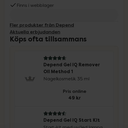
Finns i webblager
Fler produkter från Depend
Aktuella erbjudanden
Köps ofta tillsammans
4.7 av 5 i omdöme
Depend Gel iQ Remover
Oil Method 1
Nagelkosmetik 35 ml
Pris online
49 kr
4.6 av 5 i omdöme
Depend Gel iQ Start Kit
Start-kit med uv/led lampa