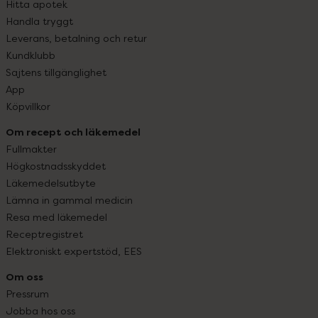
Hitta apotek
Handla tryggt
Leverans, betalning och retur
Kundklubb
Sajtens tillgänglighet
App
Köpvillkor
Om recept och läkemedel
Fullmakter
Högkostnadsskyddet
Läkemedelsutbyte
Lämna in gammal medicin
Resa med läkemedel
Receptregistret
Elektroniskt expertstöd, EES
Om oss
Pressrum
Jobba hos oss