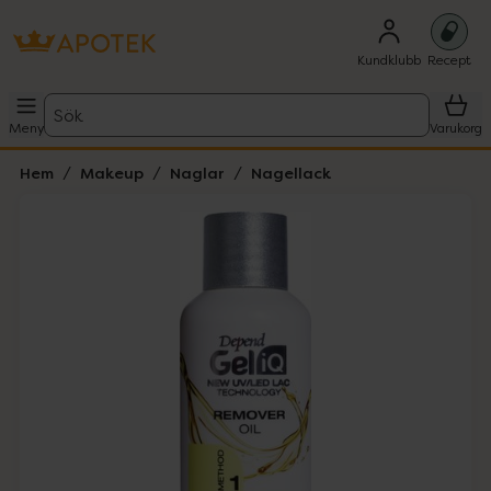
Kundklubb
Recept
Sök
Meny
Varukorg
Hem
Makeup
Naglar
Nagellack
Hoppa över Lista
Lista: . Innehåller 1 objekt.