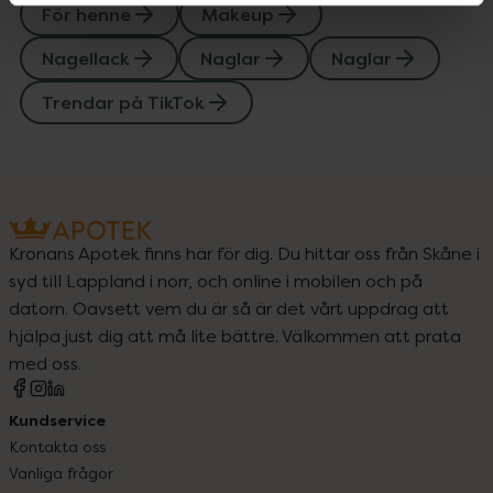
För henne
Makeup
Nagellack
Naglar
Naglar
Trendar på TikTok
Kronans Apotek finns här för dig. Du hittar oss från Skåne i
syd till Lappland i norr, och online i mobilen och på
datorn. Oavsett vem du är så är det vårt uppdrag att
hjälpa just dig att må lite bättre. Välkommen att prata
med oss.
Kundservice
Kontakta oss
Vanliga frågor