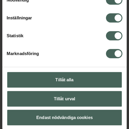
cookieinställningar. Ett återkallat samtycke påverkar inte
EAN:
07040440029035
lagligheten av behandling som skett innan återkallelsen.
Kategorier:
Inställningar
För henne
Makeup
Nagellack
Naglar
Naglar
Trendar på TikTok
Statistik
Omdömen
Visa
Marknadsföring
Innehåll
Visa
Tillåt alla
Instruktioner
Visa
Tillåt urval
Endast nödvändiga cookies
Upptäck flera produkter inom