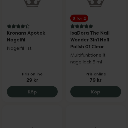
3 för 2
4.4 av 5 i omdöme
5 av 5 i omdöme
Kronans Apotek
IsaDora The Nail
Nagelfil
Wonder 3in1 Nail
Polish 01 Clear
Nagelfil 1 st
Multifunktionellt
nagellack 5 ml
Pris online
Pris online
29 kr
79 kr
Kronans Apotek Nagelfil, 29 kr.
IsaDora The 
Köp
Köp