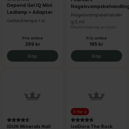
5 av 5 i omdöme
Depend Gel IQ Mini
Nagelsvampsbehandlin
Ledlamp + Adapter
Nagelsvampsbehandlin
Gellacklampa 1 st
g 5 ml
Medicinteknisk produkt
Pris online
Pris online
299 kr
195 kr
Depend Gel IQ Mini Ledlamp + Adapter, 
PediCare Na
Köp
Köp
3 för 2
4.6 av 5 i omdöme
4.8 av 5 i omdöme
IDUN Minerals Nail
IsaDora The Rock