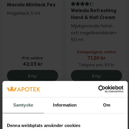
Mavala Minilack Fez
4.3 av 5 i omdöme
Weleda Refreshing
Nagellack 5 ml
Hand & Nail Cream
Mjukgörande hand-
och nagelbandskräm
50 ml
Kampanjpris online
Pris online
71,20 kr
42,03 kr
Tidigare pris:
89 kr
Mavala Minilack Fez, 42.03 kr.
Weleda Refr
Köp
Köp
Samtycke
Information
Om
Denna webbplats använder cookies