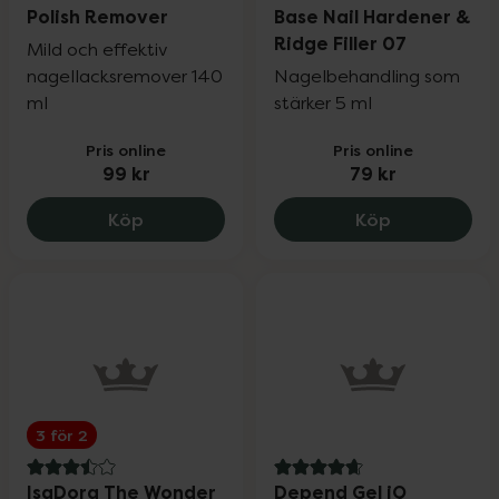
Polish Remover
Base Nail Hardener &
Ridge Filler 07
Mild och effektiv
nagellacksremover 140
Nagelbehandling som
ml
stärker 5 ml
Pris online
Pris online
99 kr
79 kr
IDUN Minerals Nail Polish Remover, 99 kr
IsaDora The 
Köp
Köp
3 för 2
3.5 av 5 i omdöme
4.9 av 5 i omdöme
IsaDora The Wonder
Depend Gel iQ