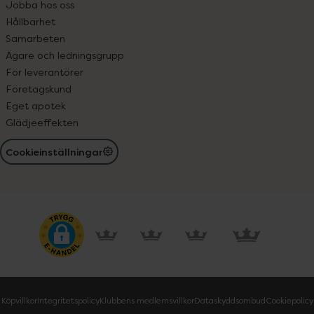
Jobba hos oss
Hållbarhet
Samarbeten
Ägare och ledningsgrupp
För leverantörer
Företagskund
Eget apotek
Glädjeeffekten
Cookieinställningar
Köpvillkor
Integritetspolicy
Klubbens medlemsvillkor
Dataskyddsombud
Cookiepolicy