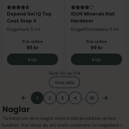
4.6 av 5 i omdöme
4.1 av 5 i omdöme
Depend Gel iQ Top
IDUN Minerals Nail
Coat Step 4
Hardener
Nagellack 5 ml
Nagelförstärkare 11 ml
Pris online
Pris online
85 kr
99 kr
Depend Gel iQ Top Coat Step 4, 85 kr.
IDUN Mineral
Köp
Köp
Visar 30 av 514
Visa alla
1
2
3
4
…
18
Naglar
Ta hand om dina naglar med snälla produkter av bra 
kvalitet. Här hittar du ett brett sortiment av nagellack i 