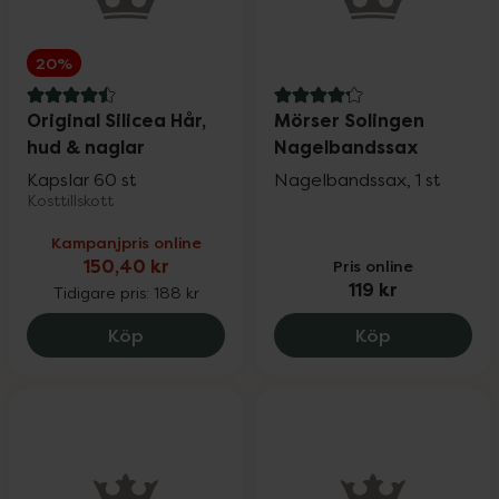
20%
4.5 av 5 i omdöme
4.2 av 5 i omdöme
Original Silicea Hår,
Mörser Solingen
hud & naglar
Nagelbandssax
Kapslar 60 st
Nagelbandssax, 1 st
Kosttillskott
Kampanjpris online
150,40 kr
Pris online
119 kr
Tidigare pris:
188 kr
Original Silicea Hår, hud & naglar, 150.4
Mörser Soli
Köp
Köp