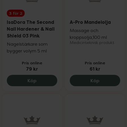
3 för 2
IsaDora The Second
A-Pro Mandelolja
Nail Hardener & Nail
Massage och
Shield 03 Pink
kroppsolja,100 ml
Medicinteknisk produkt
Nagelstärkare som
bygger volym 5 ml
Pris online
Pris online
79 kr
61 kr
IsaDora The Second Nail Hardener & Nail
A-Pro Mandel
Köp
Köp