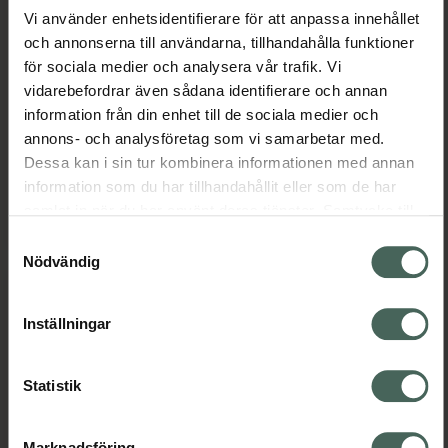
Vi använder enhetsidentifierare för att anpassa innehållet
Depend O2 Grape &
och annonserna till användarna, tillhandahålla funktioner
4.1 av 5 i omdöme
Kronans Apotek
Avocado Nail Oil
för sociala medier och analysera vår trafik. Vi
Nageltång
vidarebefordrar även sådana identifierare och annan
Nagelolja 11 ml
Nageltång 1 st
information från din enhet till de sociala medier och
annons- och analysföretag som vi samarbetar med.
Pris online
Pris online
Dessa kan i sin tur kombinera informationen med annan
149 kr
129 kr
information som du har tillhandahållit eller som de har
samlat in när du har använt deras tjänster. Samtycke till
Kronans Apotek Nageltång, 149 kr.
Depend O2 G
Köp
Köp
cookies är frivilligt och du kan när som helst ändra eller
Samtyckesval
återkalla ditt samtycke via webbplatsens
Nödvändig
cookieinställningar. Ett återkallat samtycke påverkar inte
lagligheten av behandling som skett innan återkallelsen.
Inställningar
Statistik
Marknadsföring