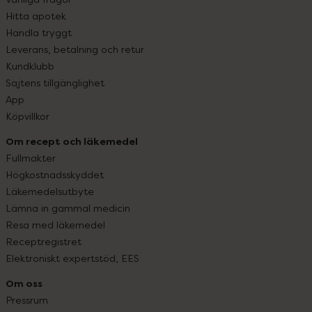
Hitta apotek
Handla tryggt
Leverans, betalning och retur
Kundklubb
Sajtens tillgänglighet
App
Köpvillkor
Om recept och läkemedel
Fullmakter
Högkostnadsskyddet
Läkemedelsutbyte
Lämna in gammal medicin
Resa med läkemedel
Receptregistret
Elektroniskt expertstöd, EES
Om oss
Pressrum