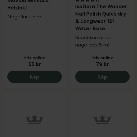
Mavala Minilack
4.5 av 5 i omdöme
IsaDora The Wonder
Helsinki
Nail Polish Quick dry
Nagellack 5 ml
& Longwear 121
Water Rose
Snabbtorkande
nagellack 5 ml
Pris online
Pris online
55 kr
79 kr
Mavala Minilack Helsinki, 55 kr.
IsaDora The
Köp
Köp