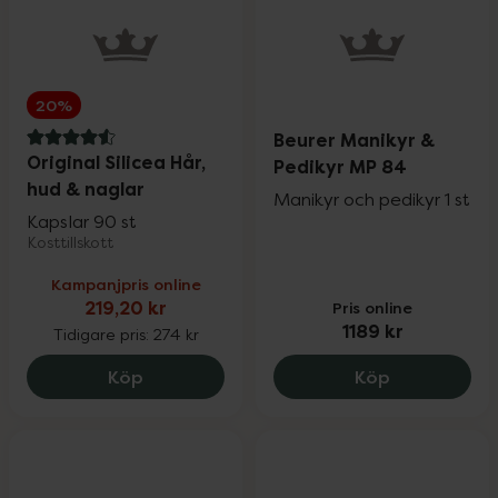
20%
Beurer Manikyr &
4.6 av 5 i omdöme
Original Silicea Hår,
Pedikyr MP 84
hud & naglar
Manikyr och pedikyr 1 st
Kapslar 90 st
Kosttillskott
Kampanjpris online
219,20 kr
Pris online
1189 kr
Tidigare pris:
274 kr
Original Silicea Hår, hud & naglar, 219.2 
Beurer Manik
Köp
Köp