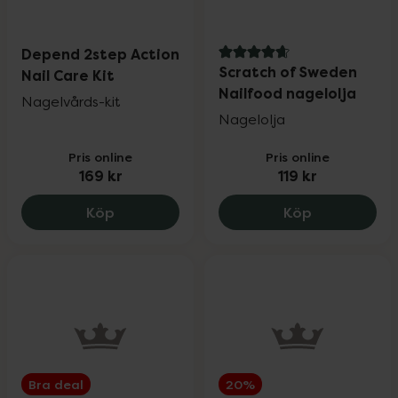
Depend 2step Action
4.7 av 5 i omdöme
Scratch of Sweden
Nail Care Kit
Nailfood nagelolja
Nagelvårds-kit
Nagelolja
Pris online
Pris online
169 kr
119 kr
Depend 2step Action Nail Care Kit, 169 k
Scratch of S
Köp
Köp
Bra deal
20%