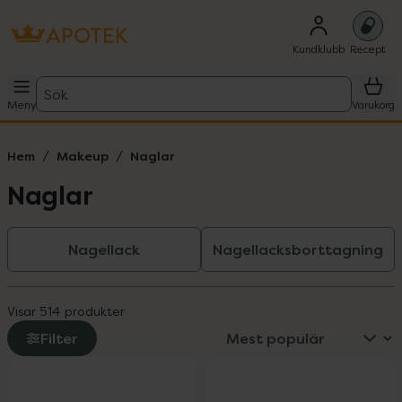
Kundklubb
Recept
Sök
Meny
Varukorg
Hem
Makeup
Naglar
Naglar
Nagellack
Nagellacksborttagning
Visar 514 produkter
Filter