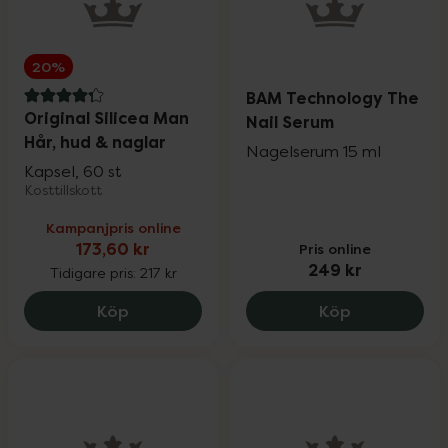
20%
BAM Technology The
4.3 av 5 i omdöme
Original Silicea Man
Nail Serum
Hår, hud & naglar
Nagelserum 15 ml
Kapsel, 60 st
Kosttillskott
Kampanjpris online
173,60 kr
Pris online
249 kr
Tidigare pris:
217 kr
Original Silicea Man Hår, hud & naglar, 1
BAM Technol
Köp
Köp