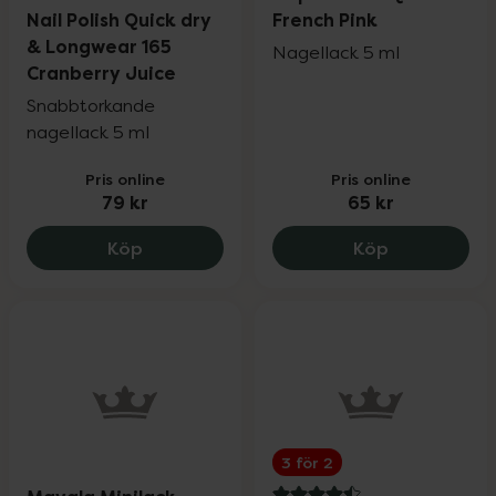
Nail Polish Quick dry
French Pink
& Longwear 165
Nagellack 5 ml
Cranberry Juice
Snabbtorkande
nagellack 5 ml
Pris online
Pris online
79 kr
65 kr
IsaDora The Wonder Nail Polish Quick d
Depend Gel i
Köp
Köp
3 för 2