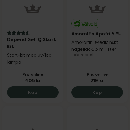
Amorolfin Apofri 5 %
4.6 av 5 i omdöme
Depend Gel iQ Start
Amorolfin, Medicinskt
Kit
nagellack, 3 milliliter
Start-kit med uv/led
Läkemedel
lampa
Pris online
Pris online
405 kr
219 kr
Depend Gel iQ Start Kit, 405 kr.
Amorolfin Ap
Köp
Köp