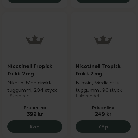
Nicotinell Tropisk
Nicotinell Tropisk
frukt 2 mg
frukt 2 mg
Nikotin, Medicinskt
Nikotin, Medicinskt
tuggummi, 204 styck
tuggummi, 96 styck
Läkemedel
Läkemedel
Pris online
Pris online
399 kr
249 kr
Nicotinell Tropisk frukt 2 mg, 399 kr.
Nicotinell T
Köp
Köp