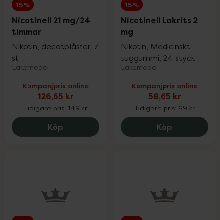
15%
15%
Nicotinell 21 mg/24
Nicotinell Lakrits 2
timmar
mg
Nikotin, depotplåster, 7
Nikotin, Medicinskt
st
tuggummi, 24 styck
Läkemedel
Läkemedel
Kampanjpris online
Kampanjpris online
126,65 kr
58,65 kr
Tidigare pris:
149 kr
Tidigare pris:
69 kr
Nicotinell 21 mg/24 timmar, 126.65 kr.
Nicotinell L
Köp
Köp