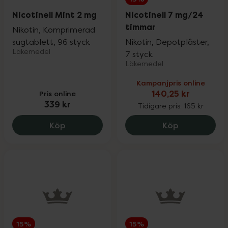
Nicotinell Mint 2 mg
Nicotinell 7 mg/24
timmar
Nikotin, Komprimerad
sugtablett, 96 styck
Nikotin, Depotplåster,
Läkemedel
7 styck
Läkemedel
Kampanjpris online
Pris online
140,25 kr
339 kr
Tidigare pris:
165 kr
Nicotinell Mint 2 mg, 339 kr.
Nicotinell 7
Köp
Köp
15%
15%