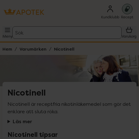
Kundklubb
Recept
Sök
Meny
Varukorg
Hem
Varumärken
Nicotinell
Nicotinell
Nicotinell är receptfria nikotinläkemedel som gör det 
enklare att sluta röka.
Läs mer
Nicotinell tipsar