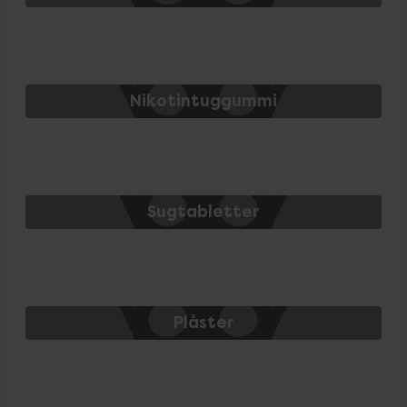
Nikotintuggummi
Sugtabletter
Plåster