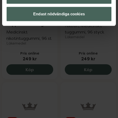
Endast nödvändiga cookies
Nicotinell
Nicotinell Mint 2 mg
Peppermint 2 mg
Nikotin, Medicinskt
Medicinskt
tuggummi, 96 styck
Läkemedel
nikotintuggummi, 96 st
Läkemedel
Pris online
Pris online
249 kr
249 kr
Nicotinell Peppermint 2 mg, 249 kr.
Nicotinell M
Köp
Köp