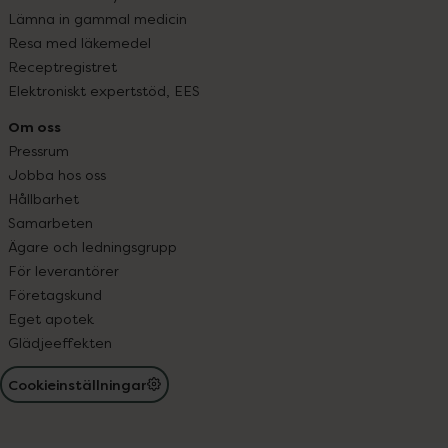
Lämna in gammal medicin
Resa med läkemedel
Receptregistret
Elektroniskt expertstöd, EES
Om oss
Pressrum
Jobba hos oss
Hållbarhet
Samarbeten
Ägare och ledningsgrupp
För leverantörer
Företagskund
Eget apotek
Glädjeeffekten
Cookieinställningar