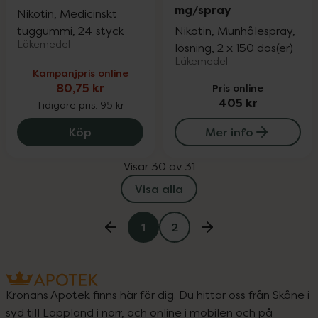
mg/spray
Nikotin, Medicinskt
tuggummi, 24 styck
Nikotin, Munhålespray,
Läkemedel
lösning, 2 x 150 dos(er)
Läkemedel
Kampanjpris online
80,75 kr
Pris online
405 kr
Tidigare pris:
95 kr
Nicotinell Mint 4 mg, 80.75 kr.
Köp
Mer info
Visar 30 av 31
Visa alla
1
2
Kronans Apotek finns här för dig. Du hittar oss från Skåne i
syd till Lappland i norr, och online i mobilen och på