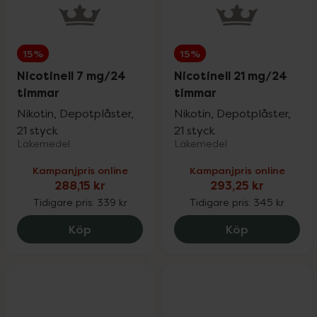
15%
15%
Nicotinell 7 mg/24
Nicotinell 21 mg/24
timmar
timmar
Nikotin, Depotplåster,
Nikotin, Depotplåster,
21 styck
21 styck
Läkemedel
Läkemedel
Kampanjpris online
Kampanjpris online
288,15 kr
293,25 kr
Tidigare pris:
339 kr
Tidigare pris:
345 kr
Nicotinell 7 mg/24 timmar, 288.15 kr.
Nicotinell 2
Köp
Köp