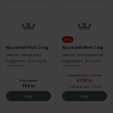
15%
Nicotinell Fruit 2 mg
Nicotinell Mint 1 mg
Nikotin, Medicinskt
Nikotin, Komprimerad
tuggummi, 204 styck
sugtablett, 36 styck
Läkemedel
Läkemedel
Kampanjpris online
Pris online
87,55 kr
399 kr
Tidigare pris:
103 kr
Nicotinell Fruit 2 mg, 399 kr.
Nicotinell Mi
Köp
Köp