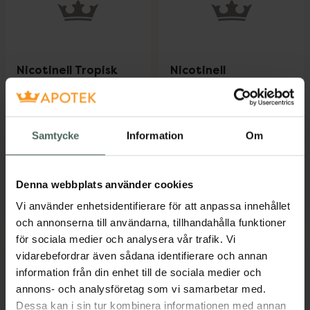
Nicotinell Tropisk
Nicotinell
frukt 4 mg
Peppermint 4 mg
Nikotin, Medicinskt
Nikotin, Medicinskt
tuggummi, 204 styck
tuggummi, 204 styck
Samtycke
Information
Om
Läkemedel
Läkemedel
Pris online
Pris online
469 kr
469 kr
Denna webbplats använder cookies
Nicotinell Tropisk frukt 4 mg, 469 kr.
Nicotinell P
Köp
Köp
Vi använder enhetsidentifierare för att anpassa innehållet
och annonserna till användarna, tillhandahålla funktioner
för sociala medier och analysera vår trafik. Vi
vidarebefordrar även sådana identifierare och annan
information från din enhet till de sociala medier och
annons- och analysföretag som vi samarbetar med.
Dessa kan i sin tur kombinera informationen med annan