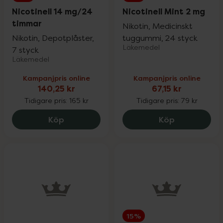
Nicotinell 14 mg/24
Nicotinell Mint 2 mg
timmar
Nikotin, Medicinskt
Nikotin, Depotplåster,
tuggummi, 24 styck
Läkemedel
7 styck
Läkemedel
Kampanjpris online
Kampanjpris online
140,25 kr
67,15 kr
Tidigare pris:
165 kr
Tidigare pris:
79 kr
Nicotinell 14 mg/24 timmar, 140.25 kr.
Nicotinell Mi
Köp
Köp
15%