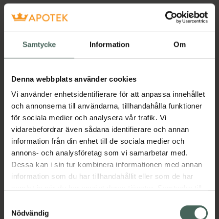
Samtycke
Information
Om
Denna webbplats använder cookies
Vi använder enhetsidentifierare för att anpassa innehållet
och annonserna till användarna, tillhandahålla funktioner
för sociala medier och analysera vår trafik. Vi
vidarebefordrar även sådana identifierare och annan
information från din enhet till de sociala medier och
annons- och analysföretag som vi samarbetar med.
Dessa kan i sin tur kombinera informationen med annan
information som du har tillhandahållit eller som de har
samlat in när du har använt deras tjänster. Samtycke till
cookies är frivilligt och du kan när som helst ändra eller
Samtyckesval
återkalla ditt samtycke via webbplatsens
Nödvändig