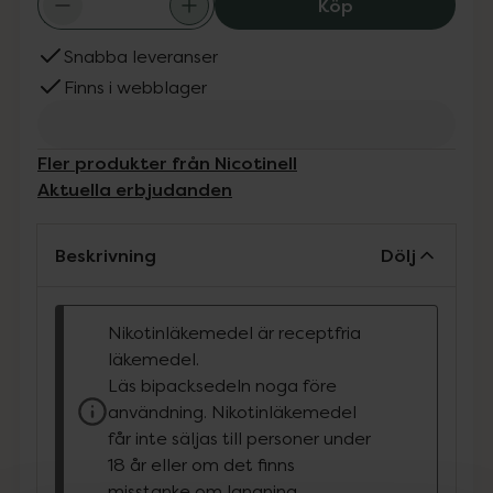
Nicotinell Mint 
Köp
Snabba leveranser
Finns i webblager
Fler produkter från Nicotinell
Aktuella erbjudanden
Beskrivning
Dölj
Nikotinläkemedel är receptfria
läkemedel.
Läs bipacksedeln noga före
användning. Nikotinläkemedel
får inte säljas till personer under
18 år eller om det finns
misstanke om langning.