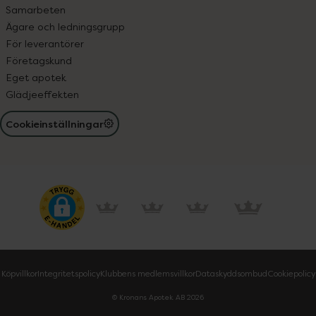
Samarbeten
Ägare och ledningsgrupp
För leverantörer
Företagskund
Eget apotek
Glädjeeffekten
Cookieinställningar
Köpvillkor
Integritetspolicy
Klubbens medlemsvillkor
Dataskyddsombud
Cookiepolicy
© Kronans Apotek AB
2026