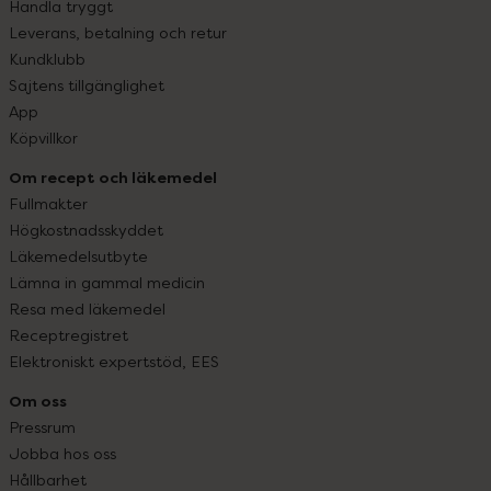
Handla tryggt
Leverans, betalning och retur
Kundklubb
Sajtens tillgänglighet
App
Köpvillkor
Om recept och läkemedel
Fullmakter
Högkostnadsskyddet
Läkemedelsutbyte
Lämna in gammal medicin
Resa med läkemedel
Receptregistret
Elektroniskt expertstöd, EES
Om oss
Pressrum
Jobba hos oss
Hållbarhet