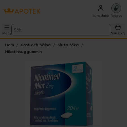
Kundklubb
Recept
Sök
Meny
Varukorg
Hem
Kost och hälsa
Sluta röka
Nikotintuggummin
Hoppa över Lista
Lista: . Innehåller 1 objekt.