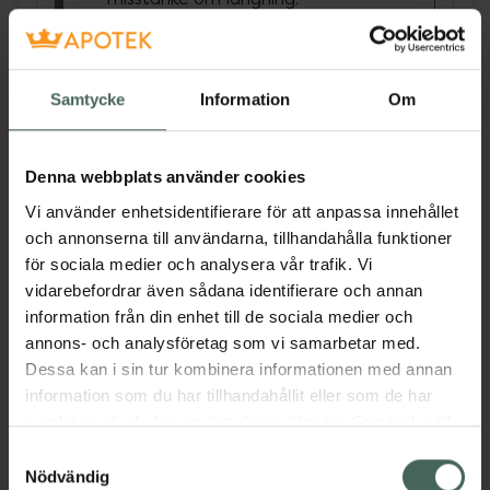
Nicotinell tuggummi hjälper dig att sluta röka
eller trappa ner med rökning och lindrar 5
abstinensbesvär: rökbegär, frustration,
Samtycke
Information
Om
irritation, oro, rastlöshet • Uppfriskande
pepparmintsmak • Det enda
nikotintuggummit med lakritssmak • God
Denna webbplats använder cookies
tropisk fruktsmak • God fruktsmak •
Vi använder enhetsidentifierare för att anpassa innehållet
Spearmintsmak• Största sortimentet av goda
och annonserna till användarna, tillhandahålla funktioner
tuggummismaker • Innehåller 2 eller 4 mg
för sociala medier och analysera vår trafik. Vi
nikotin • Kan kombineras med Nicotinell
vidarebefordrar även sådana identifierare och annan
depoplåster (endast Nicotinell 2 mg
information från din enhet till de sociala medier och
tuggummi i smakerna Fruit, Mint och Lakrits)•
annons- och analysföretag som vi samarbetar med.
SockerfrittNicotinells sortiment innehåller
Dessa kan i sin tur kombinera informationen med annan
depotplåster, medicinskt tuggummi och
information som du har tillhandahållit eller som de har
sugtablett. Läkemedel för rökavvänjning och
samlat in när du har använt deras tjänster. Samtycke till
rökreduktion. Innehåller nikotin. Läs
cookies är frivilligt och du kan när som helst ändra eller
Samtyckesval
bipacksedeln noggrant. Kräver viljestyrka.
återkalla ditt samtycke via webbplatsens
Nödvändig