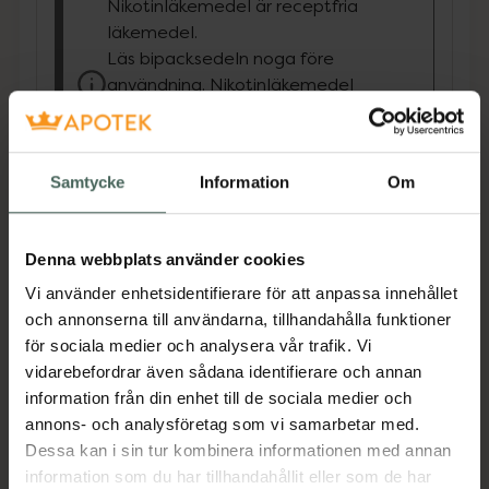
Nikotinläkemedel är receptfria
läkemedel.
Läs bipacksedeln noga före
användning. Nikotinläkemedel
får inte säljas till personer under
18 år eller om det finns
misstanke om langning.
Samtycke
Information
Om
Nicotinell tuggummi hjälper dig att sluta röka
eller trappa ner med rökning och lindrar 5
abstinensbesvär: rökbegär, frustration,
Denna webbplats använder cookies
irritation, oro, rastlöshet • Uppfriskande
Vi använder enhetsidentifierare för att anpassa innehållet
pepparmintsmak • Det enda
och annonserna till användarna, tillhandahålla funktioner
nikotintuggummit med lakritssmak • God
för sociala medier och analysera vår trafik. Vi
tropisk fruktsmak • God fruktsmak •
vidarebefordrar även sådana identifierare och annan
Spearmintsmak• Största sortimentet av goda
information från din enhet till de sociala medier och
tuggummismaker • Innehåller 2 eller 4 mg
annons- och analysföretag som vi samarbetar med.
nikotin • Kan kombineras med Nicotinell
Dessa kan i sin tur kombinera informationen med annan
depoplåster (endast Nicotinell 2 mg
information som du har tillhandahållit eller som de har