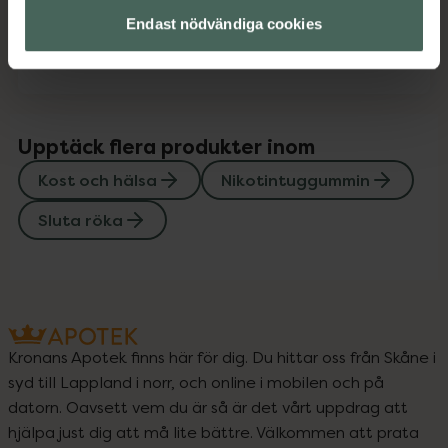
Endast nödvändiga cookies
Bipacksedel från FASS
Visa
Upptäck flera produkter inom
Kost och hälsa
Nikotintuggummin
Sluta röka
Kronans Apotek finns här för dig. Du hittar oss från Skåne i
syd till Lappland i norr, och online i mobilen och på
datorn. Oavsett vem du är så är det vårt uppdrag att
hjälpa just dig att må lite bättre. Välkommen att prata