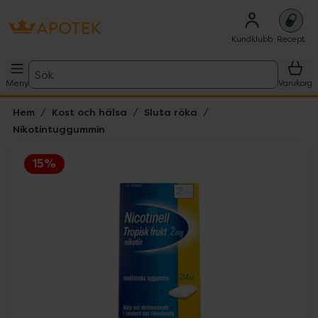
Kundklubb
Recept
Sök
Meny
Varukorg
Hem
Kost och hälsa
Sluta röka
Nikotintuggummin
15%
Hoppa över Lista
Lista: . Innehåller 1 objekt.