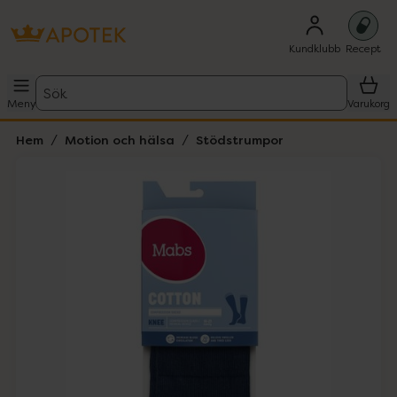
Kundklubb
Recept
Sök
Meny
Varukorg
Hem
Motion och hälsa
Stödstrumpor
Hoppa över Lista
Lista: . Innehåller 2 objekt.