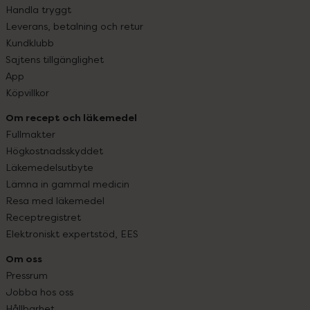
Handla tryggt
Leverans, betalning och retur
Kundklubb
Sajtens tillgänglighet
App
Köpvillkor
Om recept och läkemedel
Fullmakter
Högkostnadsskyddet
Läkemedelsutbyte
Lämna in gammal medicin
Resa med läkemedel
Receptregistret
Elektroniskt expertstöd, EES
Om oss
Pressrum
Jobba hos oss
Hållbarhet