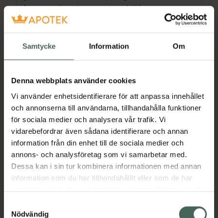
kompressionsstrumpor, som hjälper
vadmuskelpumpen att pressa tillbaka blodet i
venerna till hjärtat, där det får nytt syre innan
det pumpas ut i kroppen igen.
Samtycke
Information
Om
Medicinska kompressionsstrumpor erbjuder
Denna webbplats använder cookies
kompressionsterapi med medicinsk
Vi använder enhetsidentifierare för att anpassa innehållet
kompression klass I som har en vetenskapligt
och annonserna till användarna, tillhandahålla funktioner
bevisad effekt. Medicinska
för sociala medier och analysera vår trafik. Vi
kompressionsstrumpor bör inte förväxlas med
vidarebefordrar även sådana identifierare och annan
övriga strumpor som har en lägre
information från din enhet till de sociala medier och
kompressionsnivå och ingen vetenskapligt
annons- och analysföretag som vi samarbetar med.
evidensbaserad effekt.
Dessa kan i sin tur kombinera informationen med annan
information som du har tillhandahållit eller som de har
samlat in när du har använt deras tjänster. Samtycke till
För att hitta din strumpstorlek och för att
cookies är frivilligt och du kan när som helst ändra eller
passformen ska bli perfekt finns det tre mått
Samtyckesval
återkalla ditt samtycke via webbplatsens
du bör utgå ifrån (i nedan ordning):
Nödvändig