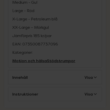
Medium - Gul
Large - Röd
X-Large - Petroleum blå
XX-Large – Mörkgul
Jämförpris
185 kr
/
par
EAN:
07350087737096
Kategorier:
Motion och hälsa
Stödstrumpor
Innehåll
Visa
Instruktioner
Visa