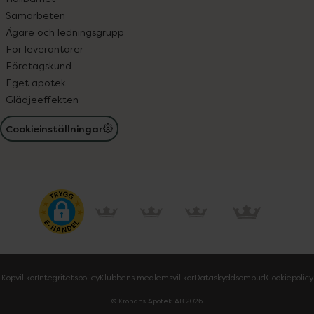
Samarbeten
Ägare och ledningsgrupp
För leverantörer
Företagskund
Eget apotek
Glädjeeffekten
Cookieinställningar
Köpvillkor
Integritetspolicy
Klubbens medlemsvillkor
Dataskyddsombud
Cookiepolicy
© Kronans Apotek AB
2026